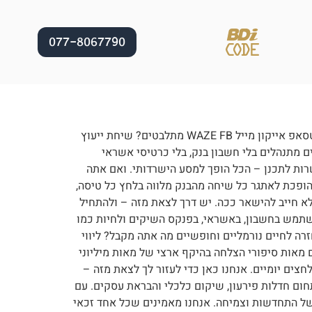
077-8067790
משרד עורכי דין | אייל קורסיה ושות' הגיע הזמן לצאת ממעגל החובות, עיקולים והגבלות – ולחזור לחיים נורמליים! אייקון וואטסאפ אייקון מייל WAZE FB מתלבטים? שיחת ייעוץ
לם רץ בלעדיך. כשהחיים מתנהלים בלי חשבון בנק, בלי כרטיסי אשראי
רות לתכנן – הכל הופך למסע הישרדותי. ואם אתה
הופכת לאתגר כל שיחה מהבנק מלווה בלחץ כל טיסה,
ם במצב של חדלות פירעון –אבל זה לא חייב להישאר ככה. יש דרך לצאת מזה – ולהתחיל
השתמש בחשבון, באשראי, בפנקס השיקים ולחיות כמו
זרה לחיים נורמליים וחופשיים מה אתה מקבל? ליווי
 בהסדרים מהירים – עם מאות סיפורי הצלחה בהיקף ארצי של מאות מיליוני
צים יומיים. אנחנו כאן כדי לעזור לך לצאת מזה –
חום חדלות פירעון, שיקום כלכלי והבראת עסקים. עם
 למסע של התחדשות וצמיחה. אנחנו מאמינים שכל אחד זכאי