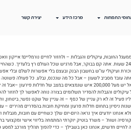
חומי התמחות
מרכז הידע
יצירת קשר
ללא התחייבות! השאירו פרטים, ואנו נחזור אליכם תוך 24 שעות. אתה קם בבוקר, אבל מרגיש שכל העו
ורת ועיקולי עו"ש בחשבון הבנק ובעצם בלי אפשרות לשלם ובלי אפש
תה עובד מסביב לשעון – אבל כל מה שנכנס, נבלע. כל פעולה פשוטה 
הלוואה, תשלום נראה בלתי אפשרי אתה לא לבד בישראל יש מעל 200,000 איש שנמצאי
 עיקולים והגבלות להסדיר תשלומים בצורה נוחה לאפשר לך לחזור ל
 פעיל זה לא רק עניין של כסף – זה עניין של שקט נפשי, ביטחון, וח
שפטי צמוד, אישי ואנושי לאורך כל התהליך מעל 10 שנות ניסיון בתחום חדלות פרעון ומחיקת חובות
אנחנו יודעים איך נראה היום-יום שלך כשחיים עם חובות, מגבלות ולח
ורסיה ושות' – משרד בוטיק יוקרתי המתמחה בליווי אישי ומקצועי בת
ליווינו ליציאה לחיים חדשים, אנחנו כאן בשבילך – כדי להפוך תהליך מורכב