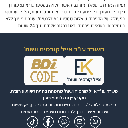
תמורה אחרת. שאלה מורכבת אשר תלויה במספר גורמים: עורדך
דין דייריםעורך דין יזםעירייהיזםכוח עליוןוהכי חשוב, תלוי בשיתוף
הפעולה של הדיירים שאלות נוספות? מתלבטים? שיחת ייעוץ ללא
התחייבות! השאירו פרטים, ואנו נחזור אליכם תוך 24 שעות.
משרד עו"ד אייל קורסיה ושות'
משרד עו"ד אייל קורסיה ושות' מתמחה בהתחדשות עירונית,
מקרקעין וחדלות פירעון.
המשרד מלווה לקוחות פרטיים וחברות עם ניסיון, מקצועיות
ושירות אישי בדרך לפתרונות משפטיים מותאמים.