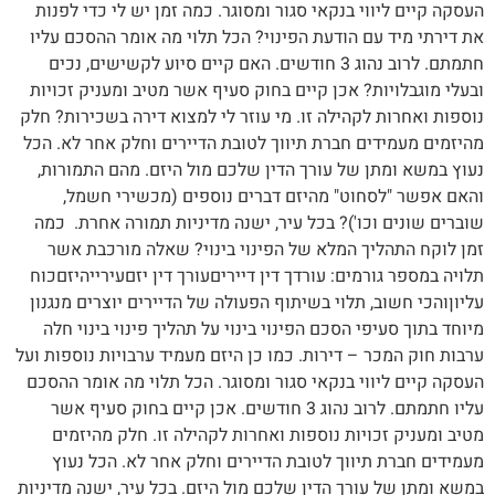
העסקה קיים ליווי בנקאי סגור ומסוגר. כמה זמן יש לי כדי לפנות
את דירתי מיד עם הודעת הפינוי? הכל תלוי מה אומר ההסכם עליו
חתמתם. לרוב נהוג 3 חודשים. האם קיים סיוע לקשישים, נכים
ובעלי מוגבלויות? אכן קיים בחוק סעיף אשר מטיב ומעניק זכויות
נוספות ואחרות לקהילה זו. מי עוזר לי למצוא דירה בשכירות? חלק
מהיזמים מעמידים חברת תיווך לטובת הדיירים וחלק אחר לא. הכל
נעוץ במשא ומתן של עורך הדין שלכם מול היזם. מהם התמורות,
והאם אפשר "לסחוט" מהיזם דברים נוספים (מכשירי חשמל,
שוברים שונים וכו')? בכל עיר, ישנה מדיניות תמורה אחרת. כמה
זמן לוקח התהליך המלא של הפינוי בינוי? שאלה מורכבת אשר
תלויה במספר גורמים: עורדך דין דייריםעורך דין יזםעירייהיזםכוח
עליוןוהכי חשוב, תלוי בשיתוף הפעולה של הדיירים יוצרים מנגנון
מיוחד בתוך סעיפי הסכם הפינוי בינוי על תהליך פינוי בינוי חלה
ערבות חוק המכר – דירות. כמו כן היזם מעמיד ערבויות נוספות ועל
העסקה קיים ליווי בנקאי סגור ומסוגר. הכל תלוי מה אומר ההסכם
עליו חתמתם. לרוב נהוג 3 חודשים. אכן קיים בחוק סעיף אשר
מטיב ומעניק זכויות נוספות ואחרות לקהילה זו. חלק מהיזמים
מעמידים חברת תיווך לטובת הדיירים וחלק אחר לא. הכל נעוץ
במשא ומתן של עורך הדין שלכם מול היזם. בכל עיר, ישנה מדיניות