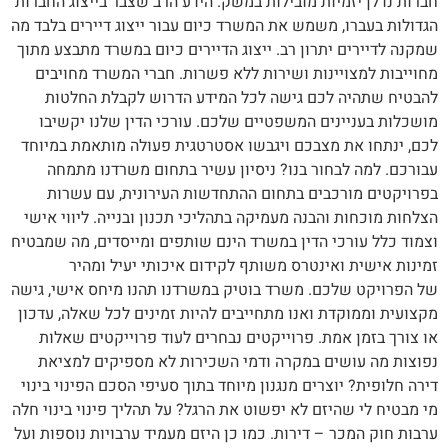
חברות נדלן יזמיות מובילות במשק. הידע הרב שצבר בייצוג החברות
הגדולות בעברו, משמש את המשרד כיום עבור ייצוג דיירים בלבד מה
שמקנה לדיירים יתרון רב. ייצוג הדיירים כיום במשרד מתבצע מתוך
מחוייבות למצויינות ושירות ללא פשרות. חברי המשרד מחויבים
להבטיח שתהיה לכם גישה לכל המידע הדרוש לקבלת החלטות
מושכלות בעניינים המשפטיים שלכם. עורכי הדין שלנו יקשיבו
לכם, ינתחו את מצבכם ויגבשו אסטרטגית פעולה מותאמת במיוחד
עבורכם. למה לבחור בנו? ניסיון עשיר בתחום משרדנו מתמחה
בפרויקטים מורכבים בתחום ההתחדשות העירונית, עם עשרות
הצלחות מוכחות והבנה מעמיקה בתהליכי תכנון ובנייה. ליווי אישי
וצמוד כלל עורכי הדין במשרד הינם שותפים ומייסדים, מה שמבטיח
זמינות אישית ואינטרס משותף לקידום איכותי יעיל ומהיר
של הפרויקט שלכם. משרד בוטיק במשרדנו תהנו מיחס אישי, גישה
מקצועית וממוקדת ואנו מתחייבים להיות זמינים לכל שאלה, עדכון
או צורך בזמן אמת. פרוייקטים נבחרים לעוד פרוייקטים שאלות
נפוצות מה עושים במקרה ודמי השכירות לא מספיקים למציאת
דירה חלופית? יוצרים מנגנון מיוחד בתוך סעיפי הסכם הפינוי בינוי
מי מבטיח לי שהיזם לא יפשוט את הרגל? על תהליך פינוי בינוי חלה
ערבות חוק המכר – דירות. כמו כן היזם מעמיד ערבויות נוספות ועל