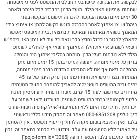
לבקשה. את הבקשה יגישו בני הזוג לבית המשפט לענייני משפחה
שתחום שיפוטו מצוי הילד. מועד הדיון בהכרזה לכל היותר ולאחר
30 ימים מיום הגשת הבקשה להכרזה תישמע הבקשה בפני
ביהמ"ש. צו אימוץ לאחר ההכרזה תוגש בקשה למתן צו אימוץ בידי
המאמץ כשהיא מאומתת ומאושרת בתצהיר, בית המשפט יאפשר
למאמץ לחזור בו ככול וחפץ בכך וזאת כל עוד לא ניתן הצו. ביהמ"ש
רשאי לשמוע אף את הילד המאומץ ורשאי אף להחליט לשמוע
הילד ללא נוכחות בעלי הדין. מומחה בהליכי אימוץ היה והוחלט
בדיון על מינוי מומחה, ייעשה המינוי בתוך 15 ימים מיום מתן
ההחלטה וזאת אף אם לא הסכימו הצדדים בדבר מינוי מומחה,
המומחה מצדו יגיש את חוות דעתו תוך פרק הזמן של עד 45
ימים.נבית המשפט רשאי יהיה להאריך למומחה המועד מטעמים
מיוחדים שירשמו לעוד 15 ימים. משרדנו עתיר ידע וניסיון מוכח
בליווי לקוחותיו בבתי המשפט השונים, משרדנו ידאג לשמור על
זכויותיך. חייגו עוד היום ללא התחייבות-"אייל קורסיה ושות'-עורכי
דין" טלפון:050-6351208 מאמר זה מספק מידע כללי וראשוני
בלבד ואין הוא בא בשום מקרה להחליף ייעוץ משפטי. אין להסתמך
על האמור ללא היוועצות עם עו"ד. ויודגש כי הכתוב במאמר זה נכון
למועד כתיבתו בלבד השאר הודעה [pojo-form id="3365"]