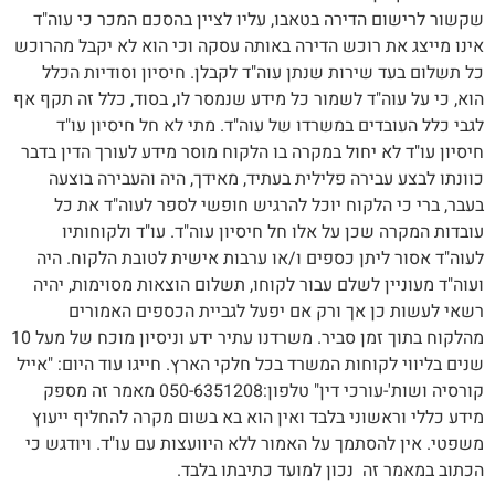
שקשור לרישום הדירה בטאבו, עליו לציין בהסכם המכר כי עוה"ד
אינו מייצג את רוכש הדירה באותה עסקה וכי הוא לא יקבל מהרוכש
כל תשלום בעד שירות שנתן עוה"ד לקבלן. חיסיון וסודיות הכלל
הוא, כי על עוה"ד לשמור כל מידע שנמסר לו, בסוד, כלל זה תקף אף
לגבי כלל העובדים במשרדו של עוה"ד. מתי לא חל חיסיון עו"ד
חיסיון עו"ד לא יחול במקרה בו הלקוח מוסר מידע לעורך הדין בדבר
כוונתו לבצע עבירה פלילית בעתיד, מאידך, היה והעבירה בוצעה
בעבר, ברי כי הלקוח יוכל להרגיש חופשי לספר לעוה"ד את כל
עובדות המקרה שכן על אלו חל חיסיון עוה"ד. עו"ד ולקוחותיו
לעוה"ד אסור ליתן כספים ו/או ערבות אישית לטובת הלקוח. היה
ועוה"ד מעוניין לשלם עבור לקוחו, תשלום הוצאות מסוימות, יהיה
רשאי לעשות כן אך ורק אם יפעל לגביית הכספים האמורים
מהלקוח בתוך זמן סביר. משרדנו עתיר ידע וניסיון מוכח של מעל 10
שנים בליווי לקוחות המשרד בכל חלקי הארץ. חייגו עוד היום: "אייל
קורסיה ושות'-עורכי דין" טלפון:050-6351208 מאמר זה מספק
מידע כללי וראשוני בלבד ואין הוא בא בשום מקרה להחליף ייעוץ
משפטי. אין להסתמך על האמור ללא היוועצות עם עו"ד. ויודגש כי
הכתוב במאמר זה נכון למועד כתיבתו בלבד.