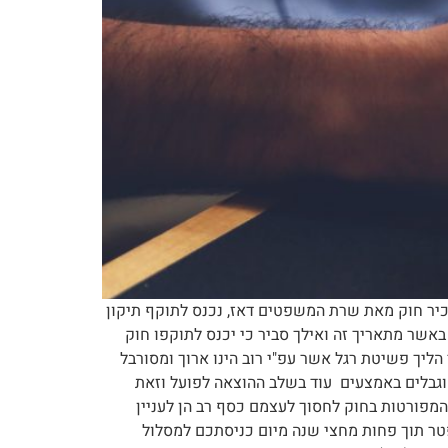
יטה"- הפטר המוענק לחייבים כבר בהוצאה לפועל בתאריך 6.9.15 ולאחר הצעת תזכיר חוק מאת שרת המשפטים דאז, נכנס לתוקף תיקון
4 לחוק ההוצאה לפועל התשכ"ז-1967 [הפטר לחייב מוגבל באמצעים] וזאת כהוראת שעה למשך 3 שנים ועד ליום 5.9.2018 באשר מתאריך זה ואילך סביר כי יכנס לתוקפו חוק
הליך פשיטת רגל אשר עפ"י רוב הינו ארוך ומסורבל
וגבלים באמצעים עוד בשלב ההוצאה לפועל וזאת
המפורטות בחוק לחסוך לעצמם כסף רב הן לעניין
הפטר תוך פחות מחצי שנה מיום כניסתכם למסלול