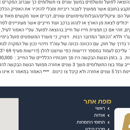
וצאה לפועל ומשלמים במשך שנים צו תשלומים כך שברוב המקרים אין 
בע בחובם אשר ממשיך לצבור ריביות ומבלי להזכיר את האפיק הכלכלי 
על הם: עיקולים/הגבלות/מימושים שונים, דברים אשר מקשים מאוד על
כולים לצאת מן הארץ או לנהוג ברכב ועוד חייבים אשר מעוניינים לפת
ים, זוהי אם כן תמצית חייו של חייב בהוצאה לפועל. עפ"י האמור לעיל,
ר וללא "הכתם" המדובר רבות. ויצוין, כי משרד המשפטים פועל בימים 
נים ועד לבחינת ההסדר בדרך של חוק. עם הכוונה נכונה של עוה"ד וזיהוי נכון של ה
למעט משכורת או הכנסה אחרת שהוא זכאי לה. ד. החייב עמד בצו התשלומים
על הסך של 400 אש"ח. ו. החייב לא הגיש בקשה לפשיטת רגל 5 שנים אחורה ולא קיבל צו כינוס
מפת אתר
ראשי
אודות
תחומי התמחות
מרכז הידע