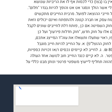
בו (בצו) כדי לכסות אף לו את הריביות שנושא
אשר הולך ונסגר אט אט והופך להיות בגדר "חלום".
 חייבי ההוצאה לפועל. מרבית החייבים מתקשים
וח עסק או חברה קטנה ולהתפתח ואינם יכולים וזאת
 חוק השמיטה אם כן , פותח דלת לחייבים שונים לקבל
אלו על חוק חדש, "חוק חדלות פירעון" ועל כן
מקרה לגופו, ראוי שתעלו ותשאלו את עוה"ד המייצג אתכם,
לעניין הפטר בהוצאה לפועל-"חוק השמיטה" אלא מאי? עליכם לעמוד במספר דרישות כפי שיוצגו להלן (דרישות סעיף 69 י'3 לחוק ההוצל"פ): א. על החייב להיות חייב מוגבל
באמצעים בארבע השנים שקדמו להגשת הבקשה, לפחות. ב. בזמן הגשת הבקשה היו סך חובותיו הכלליים של החייב : 800,000 ₪. ג. לחייב לא קיימים נכסים ו/או זכויות כספיות,
 משך 3 שנים אחורה ממועד הגשת הבקשה להפטר. ה. לא קיים כנגד החייב חוב לנושה אחד העולה
. *** האמור במאמר זו אינו מהווה תחליף לייעוץ משפטי פרטני ונותן מבט כללי על