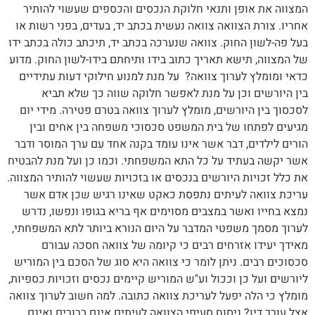
המצווה את אופן ותנאי חלוקת הנכסים והכספים שעשוי להותיר
אחריו. צורת הצוואה צוואה נעשית בכתב יד, בעדים, בפני רשות או
בעל פה-לשון החוק. צוואה שנערכה בכתב יד, תיכתב כולה בכתב ידו
של המצווה, תישא תאריך כתוב בידו ותיחתם בידו-לשון החוק. מדוע
כדאי ומומלץ לערוך צוואה? על מנת למנוע חילוקי דעות עתידיים
בין היורשים וכן על מנת לאפשר חלוקה שווה כך שלא תביא
לסכסוך בין היורשים, מומלץ לערוך צוואה בטרם פטירה. מידי יום
מגיעים לפתחו של בית המשפט סכסוכי משפחה בין אחים ובין
הורים לילדים, דבר אשר אינו עומד בקנה אחד עם ערך המוסר ודבר
אשר יקשה בעתיד על כל התא המשפחתי. וכמו כן ועל מנת להבטיח
את כלל זכויות היורשים בנכסים או בזכויות שעשוי להותיר המצווה.
עריכת צוואה לעיתים נתפסת כאקט שאינו רגיש שכן אדם אשר
נמצא בחייו ואשר במצבים מסוימים אף בריא בגופו ונפשו, נדרש
לערוך מסמך משפטי המדבר על היום הנורא ביותר לתא המשפחתי,
מאידך יעידו אזרחים רבים כי קיומה של צוואה חסכה עבורם
סכסוכים רבים. ניתן לומר כי צוואה היא סוג של הסכם בין המוריש
ליורשים ועל כן וככול וע"ש המוריש קיימים נכסים וזכויות כספיות,
מומלץ כי הלה יפעל לעריכת צוואה כתובה. למה חשוב לערוך צוואה
אצל עורך דין? ניסוח סעיפי הצוואה לעיתים אינם ברורים ואינם