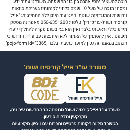
רוצה להשאיר יחסי אהבה בין בני המשפחה. משרדנו עתיר ידע
וניסיון מוכח של מעל 10 שנים בליווי לקוחותיו בעריכת צוואות
וירושות והתנגדויות שונות. חייגו עוד היום ללא התחייבות: "אייל
קורסיה ושות'-עורכי דין" טלפון: 050-6351208 מאמר זה מספק
מידע כללי וראשוני בלבד ואין הוא בא בשום מקרה להחליף ייעוץ
משפטי. אין להסתמך על האמור ללא היוועצות עם עו"ד. ויודגש כי
הכתוב במאמר זה נכון למועד כתיבתו בלבד [pojo-form id="3365"]
משרד עו"ד אייל קורסיה ושות'
משרד עו"ד אייל קורסיה ושות' מתמחה בהתחדשות עירונית,
מקרקעין וחדלות פירעון.
המשרד מלווה לקוחות פרטיים וחברות עם ניסיון, מקצועיות