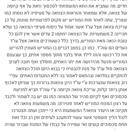
חדים, מה שמביא את התא המשפחתי לסכסוך וזאת על אף קיומה
של צוואה, אלא שמאחר והוראות הצוואה על סעיפיה לא נוסחו כמו
שצריך, עתה לאחר מות המוריש יש מקום לפרשנויות שונות, על כן
עריכת צוואה אצל עו"ד אשר אמוד על ניסוח סעיפי הצוואה כך שלא
תהיינה 2 משמעויות. על הצוואה יחתמו 2 עדים אשר אין להם כל
טובת הנאה מאת המוריש, בדרך כלל כשעורכים צוואה אצל עו"ד
העדים הם עוה"ד. כמו כן, במצב דברים בו המוריש מעונין להוריש
את כל רכושו והונו לילד אחד בלבד מתוך מספר אחים, כך שבעצם
המוריש מנשל מהירושה את יתר האחים, מומלץ ואף חובה לערוך
הצוואה מול עו"ד על מנת להבטיח כי בבוא היום תוכל הצוואה
להתקיים במלואה ובהתאם לאמור בה ללא התנגדות האחים. עפ"י
רוב צוואות שנערכות ע"י עו"ד הינן צוואות ברורות כך שניתן לאכוף
אותן ביתר קלות, עריכת צוואה וקיומה ע"י עוה"ד תביא למניעת
סכסוכים ואף לקיום מהיר של המצווה כמו גם יש בה לשמור ולכבד
על רצון המנוח המוריש לאחר פטירתו. מה משמעות צוואה לא
תקינה או היעדר צוואה? המשמעות היא כי ייתכן ועתה תצטרכו
לנהל הליך משפטי אשר עשוי להתעכב לעיתים זמן רב וכל זאת
תחת סכסוכים קשים ואי שמירה על כבודו של המנוח שברור שהיה