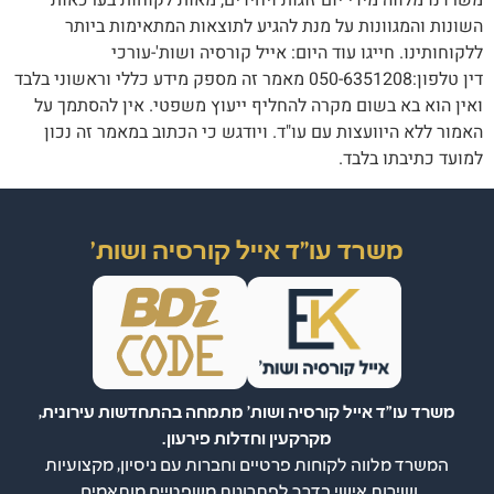
משרדנו מלווה מידי יום זוגות ויחידים, מאות לקוחות בערכאות
השונות והמגוונות על מנת להגיע לתוצאות המתאימות ביותר
ללקוחותינו. חייגו עוד היום: אייל קורסיה ושות'-עורכי
דין טלפון:050-6351208 מאמר זה מספק מידע כללי וראשוני בלבד
ואין הוא בא בשום מקרה להחליף ייעוץ משפטי. אין להסתמך על
האמור ללא היוועצות עם עו"ד. ויודגש כי הכתוב במאמר זה נכון
למועד כתיבתו בלבד.
משרד עו"ד אייל קורסיה ושות'
משרד עו"ד אייל קורסיה ושות' מתמחה בהתחדשות עירונית,
מקרקעין וחדלות פירעון.
המשרד מלווה לקוחות פרטיים וחברות עם ניסיון, מקצועיות
ושירות אישי בדרך לפתרונות משפטיים מותאמים.