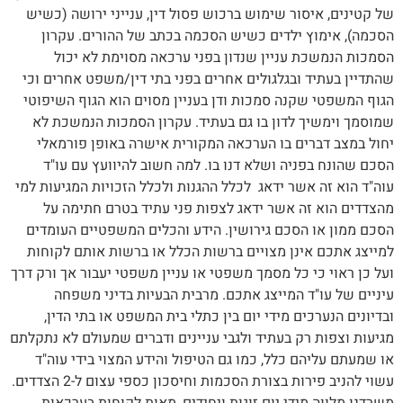
של קטינים, איסור שימוש ברכוש פסול דין, ענייני ירושה (כשיש
הסכמה), אימוץ ילדים כשיש הסכמה בכתב של ההורים. עקרון
הסמכות הנמשכת עניין שנדון בפני ערכאה מסוימת לא יכול
שהתדיין בעתיד ובגלגולים אחרים בפני בתי דין/משפט אחרים וכי
הגוף המשפטי שקנה סמכות ודן בעניין מסוים הוא הגוף השיפוטי
שמוסמך וימשיך לדון בו גם בעתיד. עקרון הסמכות הנמשכת לא
יחול במצב דברים בו הערכאה המקורית אישרה באופן פורמאלי
הסכם שהונח בפניה ושלא דנו בו. למה חשוב להיוועץ עם עו"ד
עוה"ד הוא זה אשר ידאג לכלל ההגנות ולכלל הזכויות המגיעות למי
מהצדדים הוא זה אשר ידאג לצפות פני עתיד בטרם חתימה על
הסכם ממון או הסכם גירושין. הידע והכלים המשפטיים העומדים
למייצג אתכם אינן מצויים ברשות הכלל או ברשות אותם לקוחות
ועל כן ראוי כי כל מסמך משפטי או עניין משפטי יעבור אך ורק דרך
עיניים של עו"ד המייצג אתכם. מרבית הבעיות בדיני משפחה
ובדיונים הנערכים מידי יום בין כתלי בית המשפט או בתי הדין,
מגיעות וצפות רק בעתיד ולגבי עניינים ודברים שמעולם לא נתקלתם
או שמעתם עליהם כלל, כמו גם הטיפול והידע המצוי בידי עוה"ד
עשוי להניב פירות בצורת הסכמות וחיסכון כספי עצום ל-2 הצדדים.