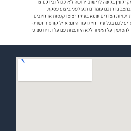
רקעין בקשה לרישום ירושה ז"א ככול ובידכם צו
במצב בו הנכם עומדים רגע לפני ביצוע עסקת
 זכויות הצדדים שמא בעתיד יצוצו קנסות או חיובים
 רגילות, נשמח לסייע לכם בכל עת . חייגו עוד היום: אייל קורסיה ושות'-
שפטי. אין להסתמך על האמור ללא היוועצות עם עו"ד. ויודגש כי