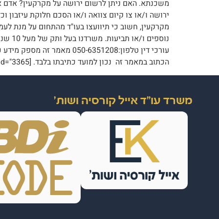
משכנתא. האם ניתן לרשום ירושה על מקרקעין? אדם אש
ירושה ו/או צו קיום צוואה ו/או הסכם חלוקת עיזבון 
מקרקעין, חשוב כי תיוועצו בעו"ד מהתחום על מנת לעמו
נוספי
עורכי דין טלפון:0-6351208
הכתוב במאמר זה נכון למועד כתיבתו בלבד. [pojo-form id="3365"]
משרד עו"ד אייל קורסיה ושות'