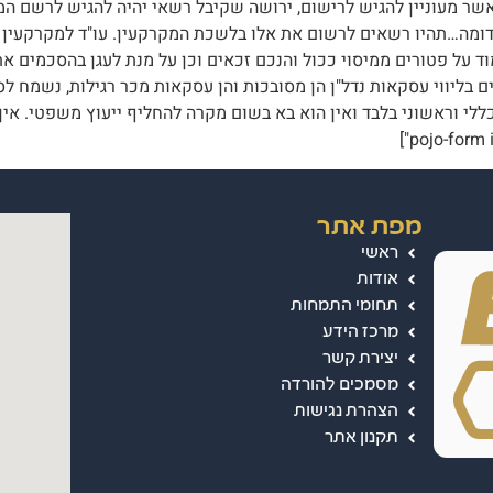
ר מעוניין להגיש לרישום, ירושה שקיבל רשאי יהיה להגיש לרשם המק
וכדומה…תהיו רשאים לרשום את אלו בלשכת המקרקעין. עו"ד למקרקעין 
ד על פטורים ממיסוי ככול והנכם זכאים וכן על מנת לעגן בהסכמים את
ם ו/או תביעות. משרדנו בעל ותק של מעל 10 שנים בליווי עסקאות נדל"ן הן מסובכות והן עסקאות מכר
05 מאמר זה מספק מידע כללי וראשוני בלבד ואין הוא בא בשום מקרה להחליף ייעוץ מ
מפת אתר
ראשי
אודות
תחומי התמחות
מרכז הידע
יצירת קשר
מסמכים להורדה
הצהרת נגישות
תקנון אתר