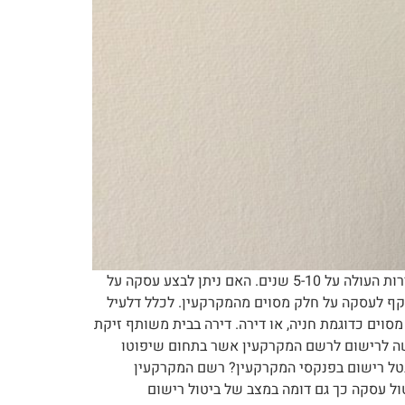
רישום עסקאות במקרקעין אלו זכויות מחייבות רישום על מנת לקבל תוקף? בעלות/ משכנתא/ זיקת הנאה/ זכות קדימה/ שכירות העולה על 5-10 שנים. האם ניתן לבצע עסקה על
וקף לעסקה על חלק מסוים מהמקרקעין. לכלל דלעיל
סוים כדוגמת חניה, או דירה. דירה בבית משותף זיקת
שה לרישום לרשם המקרקעין אשר בתחום שיפוטו
לבטל רישום בפנקסי המקרקעין? רשם המקרקעין
ול עסקה כך גם דומה במצב של ביטול רישום