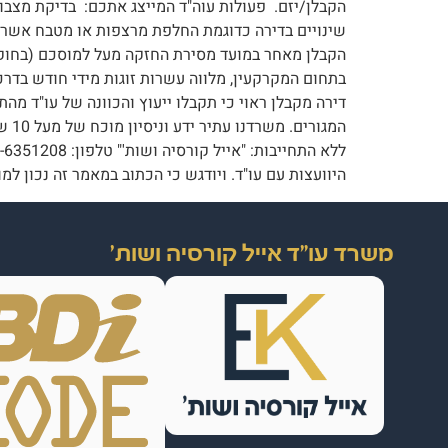
הקבלן/יזם. פעולות עוה"ד המייצג אתכם: בדיקת מצבו ה
שינויים בדירה כדוגמת החלפת מרצפות או מטבח אשר לשי
בתחום המקרקעין, מלווה עשרות זוגות מידי חודש בדר
דירה מקבלן ראוי כי תקבלו ייעוץ והכוונה של עו"ד מ
המג
היוועצות עם עו"ד. ויודגש כי הכתוב במאמר זה נכון למועד כתיבתו בלבד.
משרד עו"ד אייל קורסיה ושות'