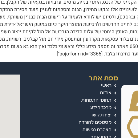
קנייני של הנכס, היתרי בנייה, מיסים, ערבויות בנקאיות של הקבלן, 
נויים אלו נבקש מחירון, הבנה והסכמות לעניין מועד מסירת החזקה בנכ
כם לחיים החדשים ולרכישת המוצר היקר כיום במשק הישראלי-דירת מג
התחום, האופן היחסי של עלות הדירה הנרכשת אל מול לקיחת ייצוג משפט
ורים. משרדנו עתיר ידע וניסיון מוכח של מעל 10 שנים בלווי עסקאות מקרקעין ומתעסק מידי יום מול
ללא התחייבות: "אייל קורסיה ושות'" טלפון: 050-6351208 מאמר זה מספק מידע כללי וראשוני בל
 [pojo-form id="3365"]
מפת אתר
ראשי
אודות
תחומי התמחות
מרכז הידע
יצירת קשר
מסמכים להורדה
הצהרת נגישות
תקנון אתר