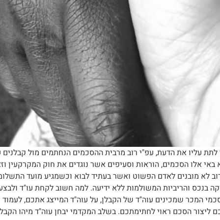
לתת עליו את הדעת, עפ"י רוב מרבית ההסכמים הנחתמים מול קבלנים
וא באי אלו הסכמים, הוראות וסעיפים אשר נוגדים את חוק המקרקעין ו
וב לא מובנים לאדם הפשוט ואשר בעתיד לבוא וכשמגיע מועד התשלומים
ה בנכס והריביות המשולמות ללא ידיעה. למה חשוב לקחת עו"ד ולבצע 
מי המכר שמכינים עוה"ד של הקבלן, על עוה"ד המייצג אתכם, לעמוד מול
כם ליצור הסכם ראוי לחתימתכם. בשלב המקדמי יבחן עוה"ד מיהו הקבלן