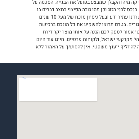
בדיקה מיהו הקבלן שמבצע בפועל את הבנייה, הסכמה על
ס לבני הזוג וכן מהו גובה הפיצוי במצב דברים בו
הקבלן מאחר במועד מסירת החזקה מעל למוסכם (בחוק ובהסכם), ולסיום יש לוודא ולעמוד על רישום הבית כבניין משותף. משרדנו עתיר ידע ובעל ניסיון מוכח של מעל 10 שנים
ורים. בטרם תרוצו להשקיע את כל הונכם ברכישת
י אמור לספק לכם הגנה על אותו מוצר יקר-דירת
 קבלנים, רשויות, מנהל מקרקעי ישראל, ולקוחות פרטיים. חייגו עוד היום
בד ואין הוא בא בשום מקרה להחליף ייעוץ משפטי. אין להסתמך על האמור ללא