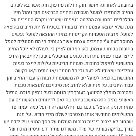
בחובות. לאחרונה אושר חוק חדלות פירעון, חוק אשר בא לשקם
החייב ולהחזירו למעגל העבודה והחיים הבריאים תוך ניהול חייו
הכלכליים במחשבה המלווה בטיפים שיעברו ויקבלו החייבים על
מנת שלא ימצאו עצמם חוזרים בעתיד בשנית להיות חייבים בהוצאה
לפועל. מרבית הטעויות הקריטיות בתיקי ההוצאה לפועל נעשים
מחוסר דעת ע"י החייבים עצמם אשר בטוחים כי הם מסוגלים לטפל
בחובות בכוחות עצמם, כאן המקום לציין כי, לעולם לא יוכל החייב
לייצר עבור עצמו פתרונות נכונים ומושכלים שכן לחייב אין הידע
המשפטי לטיפול בחובות. טעויות קריטיות עלולות לייצר בעיות
עתידיות שיצופו לא כעת וכי כל מסמך ו/או טופס ו/או בקשה
המוגשת בהוצאה לפועל יש לה משמעויות רבות הן עבור החייב והן
עבור הזוכים. על מנת שלא לחרב את סיכויכם לתוצאות טובות
ומהירות מומלץ להיוועץ בעורך דין מנוסה ובעל ניסיון מוכח. טיפול
ראשוני בתיק הוא החשוב ביותר בהתאם לדיווחים הראשוניים עם
פתיחת תיק ההוצל"פ כנגדכם יוחלט מה יהיה ועל כמה יעמוד צו
התשלומים החודשי אותו תצטרכו לשלם מידי חודש. על מנת
שהחוב לא יצבור ריביות גבוהות העולות על הסך המוצע על ידכם יש
צורך בבדיקה בעיניו של עו"ד. משרדנו עתיר ידע וניסיון מוכח של