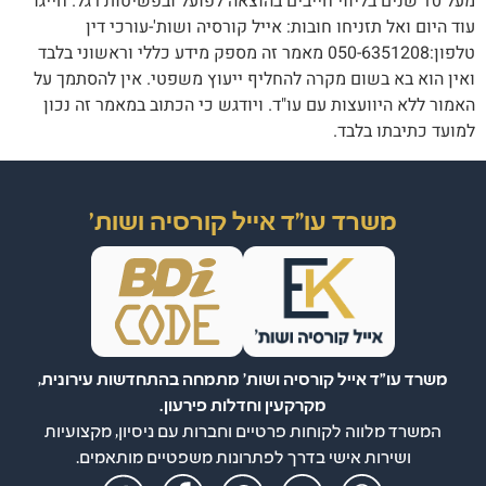
מעל 10 שנים בליווי חייבים בהוצאה לפועל ובפשיטות רגל. חייגו
עוד היום ואל תזניחו חובות: אייל קורסיה ושות'-עורכי דין
טלפון:050-6351208 מאמר זה מספק מידע כללי וראשוני בלבד
ואין הוא בא בשום מקרה להחליף ייעוץ משפטי. אין להסתמך על
האמור ללא היוועצות עם עו"ד. ויודגש כי הכתוב במאמר זה נכון
למועד כתיבתו בלבד.
משרד עו"ד אייל קורסיה ושות'
משרד עו"ד אייל קורסיה ושות' מתמחה בהתחדשות עירונית,
מקרקעין וחדלות פירעון.
המשרד מלווה לקוחות פרטיים וחברות עם ניסיון, מקצועיות
ושירות אישי בדרך לפתרונות משפטיים מותאמים.