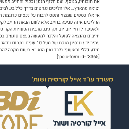
את חובותיו, בנוסף, ועם חלוף הזמן וככול והחייב ממש
יציאה מהארץ… אלו הליכים ננקטים בדרך כלל בשלבים הר
אי אלו כספים שמצא ותפס לרבות על נכסים כדוגמת רכבי
ההליכים אינה פגיעה בחייב אלא לשם הבאת החייב לקיום 
ולאפשר לו חיי יום יום תקינים. מרבית הטעויות הקריט
חייבים בהוצאה לפועל והלכה למעשה בעצם פוגעים בסיכ
מידע כללי וראשוני בלבד ואין הוא בא בשום מקרה להחל
[pojo-form id="3365"]
משרד עו"ד אייל קורסיה ושות'