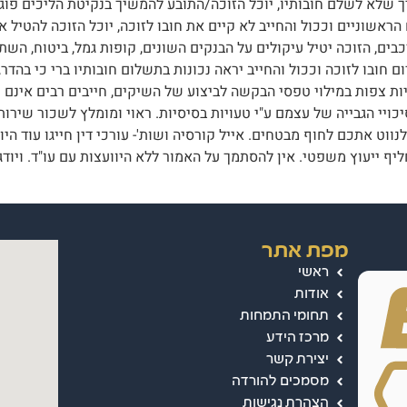
יך שלא לשלם חובותיו, יוכל הזוכה/התובע להמשיך בנקיטת הליכים פוגענ
אשוניים וככול והחייב לא קיים את חובו לזוכה, יוכל הזוכה להטיל א
ם, הזוכה יטיל עיקולים על הבנקים השונים, קופות גמל, ביטוח, השתל
חובו לזוכה וככול והחייב יראה נכונות בתשלום חובותיו ברי כי בהדרגה
יות צפות במילוי טפסי הבקשה לביצוע של השיקים, חייבים רבים אינם מ
ויי הגבייה של עצמם ע"י טעויות בסיסיות. ראוי ומומלץ לשכור שירו
יף ייעוץ משפטי. אין להסתמך על האמור ללא היוועצות עם עו"ד. ויודג
מפת אתר
ראשי
אודות
תחומי התמחות
מרכז הידע
יצירת קשר
מסמכים להורדה
הצהרת נגישות