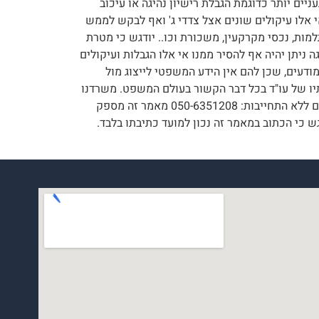
יים יותר כדוגמת הגבלת רישיון נהיגה או עיכוב
י אלו עיקולים שונים אצל צדדי ג' ואף לבקש לממש
מות, נכסי מקרקעין, משכורת וכו.. יודגש כי מטרת
 ניתן יהיה אף להסיר ממנו אי אלו הגבלות ועיקולים
ודעים, שכן להם אין הידע המשפטי לייצוג מול
תיו של עו"ד בכל דבר הקשור בעולם המשפט. משרדנו
עתיר ידע וניסיון מוכח של מעל 10 שנים בתחום וידאג לנווט אתכם לחוף מבטחים. אייל קורסיה ושות'- עורכי דין חייגו עוד היום ללא התחייבות: 050-6351208 מאמר זה מספק
ש כי הכתוב במאמר זה נכון למועד כתיבתו בלבד.