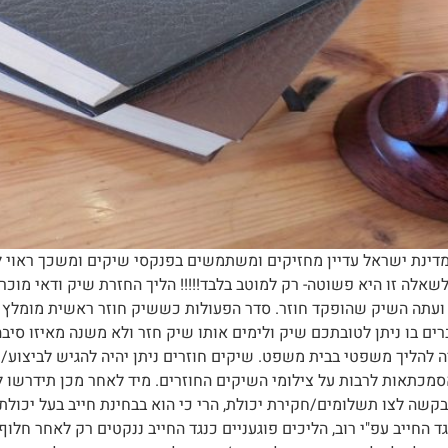
מדינת ישראל עדיין מחזיקים ומשתמשים בפנקסי שיקים ומשכך ראוי
אלה זו היא פשוטה- רק למוטב בלבד!!!!! הליך החזרת שיק ודאי מוכ
 ועתה השיק שהופקד חוזר. סדר הפעולות כששיק חוזר ראשית מומלץ 
ם בו ניתן לטובתכם שיק ולימים אותו שיק חזר ולא משנה מאיזו סיבה 
ה להליך משפטי בבית משפט. שיקים חוזרים ניתן יהיה להגיש לביצוע/
אסמכתאות לרבות על צילומי השיקים החוזרים. מיד לאחר מכן תידרשו ל
ש בקשה לצו תשלומים/חקירת יכולת, הרי כי הוא בבחינת חייב בעל יכול
נגד החייב עפ"י רוב, הליכים פוגעניים כנגד החייב ננקטים רק לאחר חל