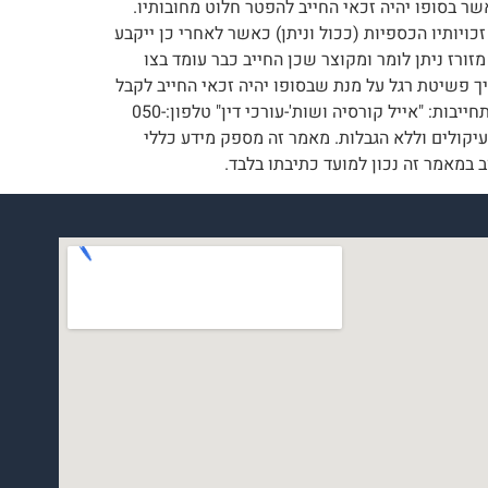
 בסופו יהיה זכאי החייב להפטר חלוט מחובותיו.
ויותיו הכספיות (ככול וניתן) כאשר לאחרי כן ייקבע
רז ניתן לומר ומקוצר שכן החייב כבר עומד בצו
יך פשיטת רגל על מנת שבסופו יהיה זכאי החייב לקבל
מחיקת חובות והפטר חלוט הינו הליך ארוך בהרבה ומסורבל ואשר עשוי להתארך עד 4.5 שנים . לבדיקת זכאותכם חייגו ללא התחייבות: "אייל קורסיה ושות'-עורכי דין" טלפון:050-
לא עיקולים וללא הגבלות. מאמר זה מספק מידע כללי
 במאמר זה נכון למועד כתיבתו בלבד.