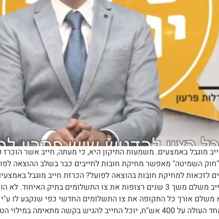
ל -הפטר לחייב מוגבל באמצעים. משמעות התיקון היא, כי מעתה, חייב אשר הוכ
התשלומים משך תקופה של לפחות 3 שנים. "חוק השמיטה" מאפשר מחיקת חובות לחייבים כבר ב
נאים לזכאות למחיקת חובות בהוצאה לפועל? הכרזת חייב מוגבל באמצ
 משלם אורך כל התקופה את צו התשלומים החדשי כפי שנקבע לו ע"י רש
אינו עולה על 800 אש"ח כאשר אין לחייב חוב לנושה אחד העולה על 400 אש"ח, יוכל ה