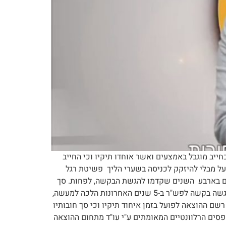
רז כחייב מוגבל באמצעים ואשר אוחדו תיקיו וכי החייב
שלב ההוצאה לפועל מבלי להיזקק לכניסה בשערי הליך פשיטת רגל
עים בארבע השנים שקדמו להגשת הבקשה, לפחות. סך
חובות שאינו עולה על 800 אש"ח אין לחייב נכסים. החייב משלם משך 3 שנים רצופות את צו התשלומים בתיק האיחוד. לא הוגשה בקשה לפש"ר ב-5 שנים האחרונות הלכה למעשה,
ם ההוצאה לפועל בזמן איחוד תיקיו וכי סך חובותיו
חייב להגיש בקשה מתאימה במילוי הטפסים הרלוונטיים המאומתים ע"י עו"ד מתחום ההוצאה