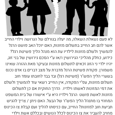
לא פעם נשאלת השאלה, מה יעלה בגורלם של הגרושה וילדי החייב
אשר להם חב החייב בתשלום מזונות, האם יוכל האב פושט הרגל
להמשיך ולשלם מזונות לילדיו עת הוא מנהל הליך פשיטת רגל?
כידוע, כחלק מהליכי הגירושין ו/או ע"י הסכם גירושין של בני זוג,
יהיו ילדי ני הזוג זכאים לתשלום מזונות ובעיקר מאת ההורה שאינו
משמורן. פקודת פשיטת הרגל מדברת על מצב דברים בו אדם נכנס
בשערי הליך הפש"ר (פשיטת רגל) ובד בבד לחובתו עומד חוב
תשלום מזונות, עפ"י הפקודה, אין החייב רשאי עוד להמשיך ולשלם
את דמי המזונות לאשתו וילדיו. הדרך החוקית אם כן לתשלום
מזונות לאשת פושט הרגל וילדיו היא ע"י אישורו של בית המשפט
המחוזי בו מתנהל הליך הפש"ר של הבעל. האם ניתן / צריך להגיש
תביעת חוב למזונות? החייב, עם כניסתו להליך ועם קבלת צו הכינוס
מחויב להעביר את צו הכינוס לכלל הנושים ובכללם אשת וילדי