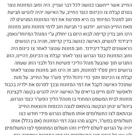
החייב אשר ייחשבו כנושה לכל דבר ועניין. היה וחוב המזונות נוצר
בטרם קבלת צו הכינוס כנגד החייב, על האישה יהיה להגיש תביעת
חוב למנהל המיוחד בה היא מפרטת את דמי המזונות המגיעים לה
מאת החייב-הגרוש. יודגש כי תביעת חוב לדמי מזונות וחוב מזונות
הינו חוב בדין קדימה לבוא היום בו יחולק ע"י המנהל המיוחד/נאמן,
דיבידנד לנושים, האישה כנושה בדין קדימה, תהיה בין הנושים
הראשונים לקבל דיבידנד. חוב מזונות שנוצר לאחר צו כינוס היה
וחוב המזונות כנגד הגרוש נוצר לאחר קבלת צו הכינוס, דהיינו, הזוג
התגרש תוך שהבעל מנהל הליכי פשיטת רגל ולבני הזוג שעתה
גרושים ניתן פס"ד למזונות, חוב זה הינו חוב מזונות שנוצר לאחר
קבלת צו הכינוס ותוך כדי ניהול הליך פש"ר של החייב. על מנת
שתוכל האישה לקבל את דמי המזונות ובכך לפרנס את ילדיה בכבוד
ולאפשר להם חיים בריאים על האישה יהיה להגיש בקשה לקציבת
מזונות לבית המשפט המחוזי בו מנוהל הליך הפש"ר כנגד הגרוש,
ביהמ"ש יבחן הבקשה בהתאם לגובה הכנסות והוצאות החייב
ובהתאם לצו התשלומים אותו משלם הגרוש מידי חודש כצו
תשלומים בפש"ר, ויקבע מהו גובה דמי המזונות (אם בכלל) אותו
יהיה על הגרוש לשלם לילדיו וזהו תשלום המתווסף לצו התשלומים