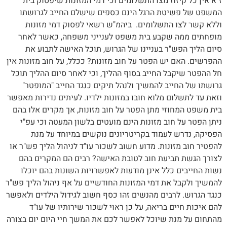
ז"א אין כל קיזוז מצו התשלומים וכי דמי המזונות שיפסוק בית
המשפט של פשיטת הרגל הינם כספים שישלם החייב לגרושתו
וללא קשר לצו התשלומים. ביהמ"ש רשאי לפסוק דמי מזונות
מופחתים ממה שקבע בית משפט לענייני משפחה, כאשר לאחר
סיום הליך הפש"ר בעניינו של הגרוש, תוכל האישה לתבוע את
ההפרשים. האם יש הפטר על חוב מזונות? ככלל, על חוב מזונות אין
חל ההפטר שיקבל החייב בסוף ההליך, וכי לאחר סיום ההליך תוכל
גרושתו של החייב להמשיך ולנהל תיקים כנגד החייב "המופטר"
וזאת עד לתשלום מלוא חובו במזונות ילדיו. לעיתים נדירות מאפשר
בית משפט המחוזי מתן הפטר על חוב מזונות, אך מקרים אלו בהם
ניתן הפטר על חוב מזונות הינם מועטים בלשון המעטה וכי עפ"י
הפסיקה, נדרש לעמוד בקריטריונים נוקשים במיוחד על מנת
להפטיר חוב מזונות. מדוע חשוב לשכור עו"ד לניהול הליך פש"ר או
לצורך הגשת תביעת חוב לטובת האישה? רבים הם המקרים בהם
נשות החייבים כלל אינן מודעות לאפשרויות השונות בהם יוכלו
להמשיך ולקבל את דמי המזונות החודשיים על אף ניהול הליך פש"ר
כנגד הגרוש. לרבים מהנשים זהו כסף חשוב לגידול הילדים ולאפשר
להם איכות חיים בריאה, על כן ראוי לשכור שירותיו של עו"ד
מהתחום על מנת שיוכל לאפשר לכם את המשך חיי היום יום בצורה