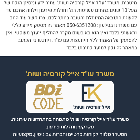
מיטבית. משרד "עו"ד אייל קורסיה ושות" עתיר ידע וניסיון מוכח של
מעל 10 שנים בתחום פשיטות רגל וחדלות פירעון וילווה אתכם עד
להשגת התוצאה המיוחלת והטובה ביותר לכם. צרו קשר עוד היום
עם משרדנו בטלפון: 050-6351208 מאמר זה מספק מידע כללי
וראשוני בלבד ואין הוא בא בשום מקרה להחליף ייעוץ משפטי. אין
להסתמך על האמור ללא היוועצות עם עו"ד. ויודגש כי הכתוב
במאמר זה נכון למועד כתיבתו בלבד.
משרד עו"ד אייל קורסיה ושות'
משרד עו"ד אייל קורסיה ושות' מתמחה בהתחדשות עירונית,
מקרקעין וחדלות פירעון.
המשרד מלווה לקוחות פרטיים וחברות עם ניסיון, מקצועיות