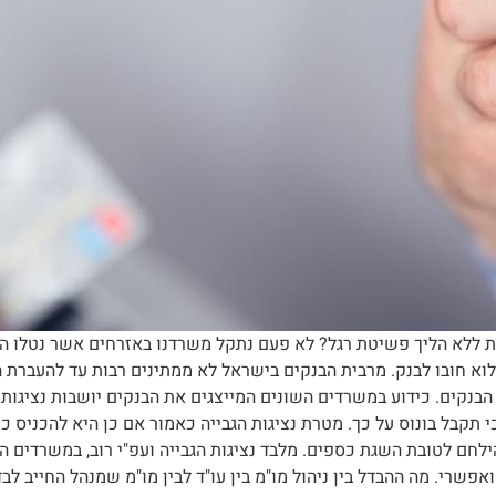
 ללא הליך פשיטת רגל? לא פעם נתקל משרדנו באזרחים אשר נטלו הל
א חובו לבנק. מרבית הבנקים בישראל לא ממתינים רבות עד להעברת ה
הבנקים. כידוע במשרדים השונים המייצגים את הבנקים יושבות נציגות
 תקבל בונוס על כך. מטרת נציגות הגבייה כאמור אם כן היא להכניס כ
הילחם לטובת השגת כספים. מלבד נציגות הגבייה ועפ"י רוב, במשרדים הג
ואפשרי. מה ההבדל בין ניהול מו"מ בין עו"ד לבין מו"מ שמנהל החייב ל