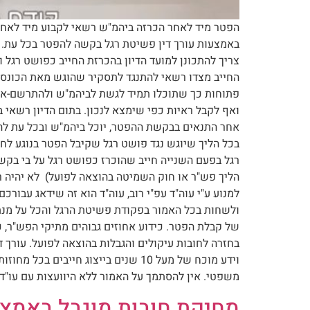
הפטר מיד לאחר הכרזה ביהמ"ש רשאי לקבוע מיד לאחר 
החייב מצדו רשאי להתנגד לתסקיר שהוגש מאת הכונס א
פתוחות כך שתוכלו תמיד לגשת לביהמ"ש ולהתרשם-איך
ואף לקבל ראיות כפי שימצא לנכון. בתום הדיון רשאי 
אחר התנאים בבקשת ההפטר, יוכל ביהמ"ש ובכל עת להו
בכל הליך שיוגש נגד פושט רגל שקיבל הפטר בנוגע לח
רגל בפעם השנייה חייב שהוכרז כפושט רגל על בי בקשה
למנוע ע"י עוה"ד עפ"י רוב, עוה"ד הוא זה שידאג עבור
ולשחות בכל האמור בפקודת פשיטת הרגל והכל על מנת 
של קבלת הפטר. כידוע אחוזים גבוהים מתיקי הפש"ר, 
בחזרה לחובות עיקולים והגבלות בהוצאה לפועל. עורך די
משפטי. אין להסתמך על האמור ללא היוועצות עם עו"ד. 
מחיקת חובות מוגבל באמצ