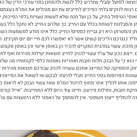
הוצאה לפועל ומבלי שנדרש כלל לגשת ולהתחנן בפני עורכי הדין של הז
 רבות לנזקים בלתי הפיכים לחייבים עת הם מנהלים את המו"מ בעצמם.
ואופי הטיפול בתיק, על כן ועל מנת שלא לעשות טעויות בלתי הפיכות, 
ן את הזמן והסבלנות לשוחח בכלל עם החייב כך שלרוב החייב לא נתקל כלל ב
ן והמטרתן היא רק גביית כספים! החייב כלל אינו מודע למשמעות השא
יד כנגדכם הליכים קשים אשר לא יאפשרו לכם חיי יום יום תקינים. הי
ון מוכח, עשוי במרבית המקרים להכיר הן באופן אישי והן באופן מקצוע
. ייצוג נכון של עו"ד עשוי להניב לחייב תוצאות יעילות מהירות ואף לח
וא כי על הבנק חלות חובות ואחריות נאמנות כלפי לקוחותיו מה שלא ח
חוק והפסיקה של המייצג אתכם עשויה להניב עבורכם תוצאות מהירות 
ונות הפרוסות בפני החייב מבלי להיעזר לבקש או לשאול את המייצגים
ה אותו להליך אחר מחוץ לניהול המו"מ שאז עשוי הבנק לא לראות כלל
 להחליף ייעוץ משפטי. אין להסתמך על האמור ללא היוועצות עם עו"ד.