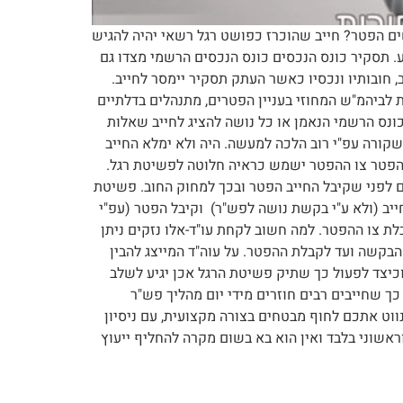
ים הפטר? חייב שהוכרז כפושט רגל רשאי יהיה להגיש
 על מועד דיון בבקשה 14 ימים לפחות לפני המועד שנקבע. תסקיר כונס הנכסים כונס הנכסים הרשמי מצדו גם
15 יום לביהמ"ש, תסקיר בדבר התנהגות החייב, חובותיו ונכסיו כאשר העתק תסקיר יימסר לחייב.
לביהמ"ש המחוזי בעניין הפטרים, מתנהלים בדלתיים
נס הרשמי הנאמן או כל נושה להציג לחייב שאלות
שקורה עפ"י רוב הלכה למעשה. היה ולא ימלא החייב
ו הפטר צו ההפטר ישמש כראיה חלוטה לפשיטת רגל.
ם לפני שקיבל החייב הפטר ובכך למחוק החוב. פשיטת
יב (ולא ע"י בקשת נושה לפש"ר) וקיבל הפטר (עפ"י
פועל) לא יהיה רשאי להגיש בקשה לפשיטת רגל אלא אם עברו לפחות 5 שנים מיום קבלת צו ההפטר. למה חשוב לקחת עו"ד-אלו נזקים ניתן
 הבקשה ועד לקבלת ההפטר. על עוה"ד המייצג להבין
וכיצד לפעול כך שתיק פשיטת הרגל אכן יגיע לשלב
ך שחייבים רבים חוזרים מידי יום מהליך פש"ר
ינווט אתכם לחוף מבטחים בצורה מקצועית, עם ניסיון
אתר הבית:https://adv-dk.co.il/ מאמר זה מספק מידע כללי וראשוני בלבד ואין הוא בא בשום מקרה להחליף ייעוץ