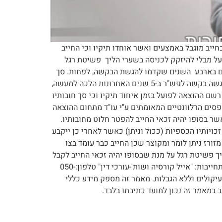
רז כחייב מוגבל באמצעים ואשר אוחדו תיקיו וכי החייב
שלב ההוצאה לפועל מבלי להיזקק לכניסה בשערי הליך פשיטת רגל
עים בארבע השנים שקדמו להגשת הבקשה, לפחות. סך
חובות שאינו עולה על 800 אש"ח אין לחייב נכסים. החייב משלם משך 3 שנים רצופות את צו התשלומים בתיק האיחוד. לא הוגשה בקשה לפש"ר ב-5 שנים האחרונות הלכה למעשה,
ם ההוצאה לפועל בזמן איחוד תיקיו וכי סך חובותיו
חייב להגיש בקשה מתאימה במילוי הטפסים הרלוונטיים המאומתים ע"י עו"ד מתחום ההוצאה
 בסופו יהיה זכאי החייב להפטר חלוט מחובותיו.
ויותיו הכספיות (ככול וניתן) כאשר לאחרי כן ייקבע
רז ניתן לומר ומקוצר שכן החייב כבר עומד בצו
יך פשיטת רגל על מנת שבסופו יהיה זכאי החייב לקבל
מחיקת חובות והפטר חלוט הינו הליך ארוך בהרבה ומסורבל ואשר עשוי להתארך עד 4.5 שנים . לבדיקת זכאותכם חייגו ללא התחייבות: "אייל קורסיה ושות'-עורכי דין" טלפון:050-
לא עיקולים וללא הגבלות. מאמר זה מספק מידע כללי
 במאמר זה נכון למועד כתיבתו בלבד.