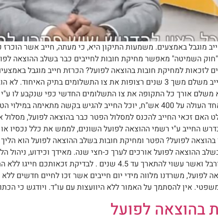
ל -הפטר לחייב מוגבל באמצעים. משמעות התיקון היא, כי מעתה, חייב אשר הוכ
התשלומים משך תקופה של לפחות 3 שנים. "חוק השמיטה" מאפשר מחיקת חובות לחייבים כבר ב
נאים לזכאות למחיקת חובות בהוצאה לפועל? הכרזת חייב מוגבל באמצ
 משלם אורך כל התקופה את צו התשלומים החדשי כפי שנקבע לו ע"י רש
אינו עולה על 800 אש"ח כאשר אין לחייב חוב לנושה אחד העולה על 400 אש"ח, יוכל ה
 האם זכאי החייב להכנס למסלול הפטר כבר בהוצאה לפועל, מסלול אשר
דרש החייב ע"י רשמי ההוצאה לפועל השונים, לממש את כלל נכסיו או זכ
הוצאה לפועל? הפטר ומחיקת חובות בשלב ההוצאה לפועל הוא הליך מזו
שלב ההוצאה לפועל אורכים לערך כ-חצי שנה. מאידך וכידוע, ניהול הל
 ההוצאה לפועל, משרדנו מלווה מידי יום חייבים אשר זכו לחיים חדשים ל
שפטי. אין להסתמך על האמור ללא היוועצות עם עו"ד. ויודגש כי הכתוב
ת בהוצאה לפועל