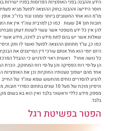
הידע וההבנה בפני האופציות הפרוסות בפניו ישירות ב
חוסר הידיעה וההבנה בחוק ההוצאה לפועל מביא פעמים
מו"מ הוא אחד החשובים ביותר וממנו נגזר בדר"כ אופן 
חובות תוך 24 שעות כמו כן למרבית עוה"ד אי
להן אין כל ידע משפטי אשר עשוי לשנות דעתן ומבחינת
שאלות אשר יש בהם לתת מידע רב לזוכה, מידע אשר יול
כמו כן, עו"ד מתחום ההוצאה לפועל ואשר לו ותק וניסי
היום יומי הוא מול אותם עורכי דין המייצגים את הבנקים
כל נושה אחר? ראשית ראוי להדגיש כי ההבדל המרכזי ה
הן על-פי רוח הפסיקה והן על-פי רוח המחוקק. הכרת ה
אחד מהם ישפוך טענותיו החוקיות וכן את האופציות הש
להגיע להסדרים נוחים מהחשש שמא עוה"ד של החייב יפנ
מספק מידע כללי וראשוני בלבד ואין הוא בא בשום מקרה
בלבד.
הפטר בפשיטת רגל