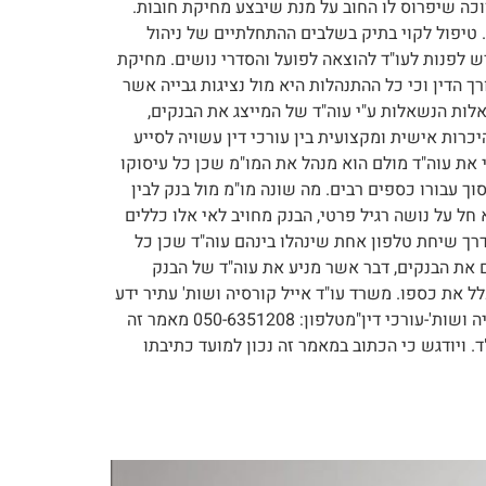
וכה שיפרוס לו החוב על מנת שיבצע מחיקת חובות.
 טיפול לקוי בתיק בשלבים ההתחלתיים של ניהול
יש לפנות לעו"ד להוצאה לפועל והסדרי נושים. מחיקת
עורך הדין וכי כל ההתנהלות היא מול נציגות גבייה אשר
לות הנשאלות ע"י עוה"ד של המייצג את הבנקים,
כרות אישית ומקצועית בין עורכי דין עשויה לסייע
י את עוה"ד מולם הוא מנהל את המו"מ שכן כל עיסוקו
סוך עבורו כספים רבים. מה שונה מו"מ מול בנק לבין
ל על נושה רגיל פרטי, הבנק מחויב לאי אלו כללים
דרך שיחת טלפון אחת שינהלו בינהם עוה"ד שכן כל
 את הבנקים, דבר אשר מניע את עוה"ד של הבנק
 את כספו. משרד עו"ד אייל קורסיה ושות' עתיר ידע
וניסיון מוכח של מעל 10 שנים בתחום הסדרי חובות, מחיקת חובות, וחדלות פירעון. חייגו עוד היום ללא התחייבות: "אייל קורסיה ושות'-עורכי דין"מטלפון: 050-6351208 מאמר זה
 ויודגש כי הכתוב במאמר זה נכון למועד כתיבתו