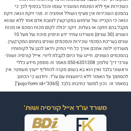
השכירות אף ללא הסכמת המשכיר עצמו והכל בכפוף לכך כי
בהסכם השכירות אין סעיף השולל אופציה זו. מהי זיקת הנאה זיקת
הנאה כי הקנייה של שימוש במקרקעין לטובת אדם אחר ללא שהוא
מקבל בהם חזקה או בעלות. זיקה יכולה לקום מכוח הסכם או מכוח
השנים (30 שנים) משרדנו עתיר ידע וניסיון מוכח של מעל 10
שנים בעריכת הסכמי שכירות והסכמים שונים בתחום המקרקעין.
משרדנו ילווה אתכם אורך כל חיי התיק וידאג להגן על לקוחותיו
בהסכמים השונים. חייגו עוד היום לקבלת ליווי: אייל קורסיה ושות'-
עורכי דין" טלפון: 050-6351208 מאמר זה מספק מידע כללי
וראשוני בלבד ואין הוא בא בשום מקרה להחליף ייעוץ משפטי. אין
להסתמך על האמור ללא היוועצות עם עו"ד. ויודגש כי הכתוב
במאמר זה נכון למועד כתיבתו בלבד. [pojo-form id="3365"]
משרד עו"ד אייל קורסיה ושות'