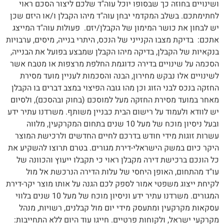
ושינויים בחוזה כך שבסופו יוכל עוה"ד שלכם ליצור הסכם ראוי
לחתימתכם. בשלב המקדמי יבחן עוה"ד מיהו הקבלן ו/או היזם שכן
יש לבחון את כושר המימון של הקבלן/יזם. פעולות עוה"ד המייצג
אתכם: בדיקת מצבו הקנייני של הנכס, היתרי בנייה, מיסים, ערבויות
בנקאיות של הקבלן, בדיקה מיהו הקבלן שמבצע בפועל את הבנייה,
הסכמה על שינויים בדירה כדוגמת החלפת מרצפות או מטבח אשר
לשינויים אלו נבקש מחירון, הבנה והסכמות לעניין מועד מסירת
החזקה בנכס לבני הזוג וכן מהו גובה הפיצוי במצב דברים בו הקבלן
מאחר במועד מסירת החזקה מעל למוסכם (בחוק ובהסכם), ולסיום
יש לוודא ולעמוד על רישום הבית כבניין משותף. משרדנו עתיר ידע
ובעל ניסיון מוכח של מעל 10 שנים בתחום המקרקעין, מלווה
עשרות זוגות מידי חודש בדרכם לחיים החדשים ולרכישת המוצר
היקר כיום במשק הישראלי-דירת מגורים. בטרם תרוצו להשקיע את
כל הונכם ברכישת דירה מקבלן ראוי כי תקבלו ייעוץ והכוונה של
עו"ד מהתחום, האופן היחסי של עלות הדירה הנרכשת אל מול
לקיחת ייצוג משפטי אמור לספק לכם הגנה על אותו מוצר יקר-דירת
המגורים. משרדנו עתיר ידע וניסיון מוכח של מעל 10 שנים בלווי
עסקאות מקרקעין ומתעסק מידי יום מול קבלנים, רשויות, מנהל
מקרקעי ישראל, ולקוחות פרטיים. חייגו עוד היום ללא התחייבות: