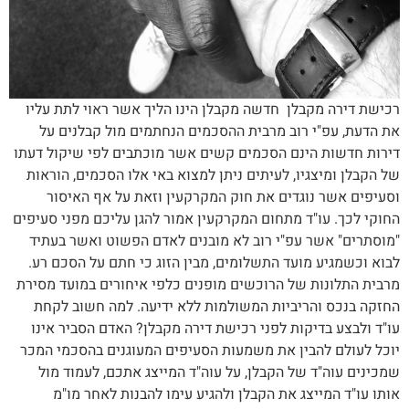
רכישת דירה מקבלן חדשה מקבלן הינו הליך אשר ראוי לתת עליו
את הדעת, עפ"י רוב מרבית ההסכמים הנחתמים מול קבלנים על
דירות חדשות הינם הסכמים קשים אשר מוכתבים לפי שיקול דעתו
של הקבלן ומיצגיו, לעיתים ניתן למצוא באי אלו הסכמים, הוראות
וסעיפים אשר נוגדים את חוק המקרקעין וזאת על אף האיסור
החוקי לכך. עו"ד מתחום המקרקעין אמור להגן עליכם מפני סעיפים
"מוסתרים" אשר עפ"י רוב לא מובנים לאדם הפשוט ואשר בעתיד
לבוא וכשמגיע מועד התשלומים, מבין הזוג כי חתם על הסכם רע.
מרבית התלונות של הרוכשים מופנים כלפי איחורים במועד מסירת
החזקה בנכס והריביות המשולמות ללא ידיעה. למה חשוב לקחת
עו"ד ולבצע בדיקות לפני רכישת דירה מקבלן? האדם הסביר אינו
יוכל לעולם להבין את משמעות הסעיפים המעוגנים בהסכמי המכר
שמכינים עוה"ד של הקבלן, על עוה"ד המייצג אתכם, לעמוד מול
אותו עו"ד המייצג את הקבלן ולהגיע עימו להבנות לאחר מו"מ