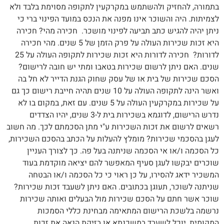
בתמורה, להחזיק ולהשתמש במקרקעין לתקופה מסוימת בלבד ולא
לצמיתות. היה והשוכר אינו מפנה את הנכס במועד הפינוי ברי כי
ניתן יהיה להגיש כתב תביעה לפינוי מושכר. חכירה מהי? חכירה
היא זכות שכירות העולה על פרק הזמן של 5 שנים. מהי חכירה
לדורות? חכירה לדורות היא זכות שכירות לתקופה העולה על 25
שנים. האם ניתן לרשום שכירות בטאבו ומתי יש חובה לרישום?
הסכם שכירות של בית או של עסק שחוק הגנת הדייר לא חל בה
ואשר הינה לתקופה העולה על 10 שנים תהיה חייבת רישום כך גם
על שכירות במקרקעין העולה על 5 שנים. עם זאת, במקום בו לא
נדרש הרישום, לדוגמא בשכירות בית ל-3 שנים, יהיו הצדדים
רשאים לרשום את זכות השכירות ע"י מתן הסכמתם לכך. מה חשוב
לעגן בהסכמי שכירות? מומלץ להעלות על הכתב בהסכם השכירות,
כל הסכמה ו/או אי הסכמה שניתנה בעל פה. כך לצורך העניין
שוכרים יבקשו לעגן סעיף המאפשר להם יציאה מוקדמת בעוד
המשכיר ידאג להסירו, על כן ראוי כי כל הסכמה ו/או הבטחה
שניתנה לשוכר, תעוגן בכתובים. האם ניתן לשעבד זכות שכירות?
שוכר אשר חתם על הסכם שכירות מול הבעלים ואותה שכירות
נרשמה בלשכת הרישום המתאימה מבחינת כללי הסמכות
המקומית, יוכל לשעבד במשכנתא או בזיקת הנאה את זכות