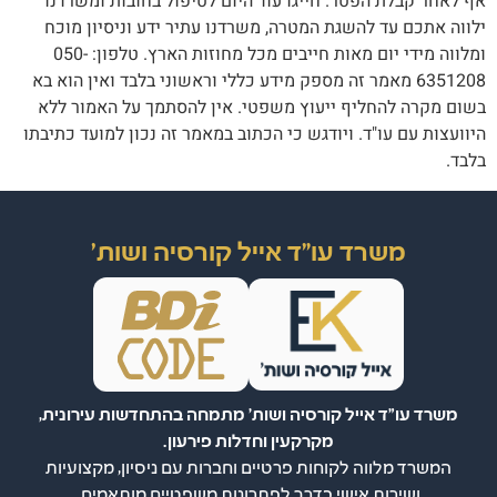
אף לאחר קבלת הפטר. חייגו עוד היום לטיפול בחובות ומשרדנו
ילווה אתכם עד להשגת המטרה, משרדנו עתיר ידע וניסיון מוכח
ומלווה מידי יום מאות חייבים מכל מחוזות הארץ. טלפון: 050-
6351208 מאמר זה מספק מידע כללי וראשוני בלבד ואין הוא בא
בשום מקרה להחליף ייעוץ משפטי. אין להסתמך על האמור ללא
היוועצות עם עו"ד. ויודגש כי הכתוב במאמר זה נכון למועד כתיבתו
בלבד.
משרד עו"ד אייל קורסיה ושות'
משרד עו"ד אייל קורסיה ושות' מתמחה בהתחדשות עירונית,
מקרקעין וחדלות פירעון.
המשרד מלווה לקוחות פרטיים וחברות עם ניסיון, מקצועיות
ושירות אישי בדרך לפתרונות משפטיים מותאמים.