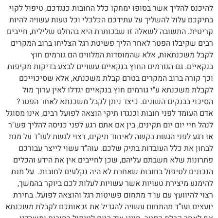
להיכנס להליך אשר בסופו ימחקו כלל החובות כנגדכם, טיפול לקוי
בתיקכם עלול להשליך על עתידכם הכלכלי וכל טעות עשויה להיות
קריטית. התשובה לשאלה זו שבכותרת היא בהחלט שלילית, חייבים
רבים שקיבלו הפטר לאחר הליך פשיטת רגל הצליחו ברוב המקרים
לקבל משכנתאות, אלא שהמוסדות המלווים הם גורמים חוץ
בנקאיים. גם הגורמים החוץ בנקאיים עשויים לבצע בדיקות מקיפות
וכך קורה ברוב המקרים בטרם קבלת משכנתא, אלא שסיכוייכם
לקבלת משכנתא ע"י גורמים חוץ בנקאיים יגדלו לאין ערוך מול
הסיכוי בבנקים השונים. כיצד ניתן לקבל משכנתא לאחר הפטר?
אדם העומד לפני חובות וכנגדו תיקי הוצאה לפועל רבים, אינו מסוגל
לנהל חיי יום יום תקינים, בין אם אתם רגע לפני כניסה להליך פש"ר
או רגע לפני הגשת בקשה לאיחוד תיקים, רצוי לגשת לעו"ד על מנת
לבחון את כלל העובדות בתיק שלכם. עוה"ד עשוי לייצר עבורכם
פתרונות שלא חשבתם עליהם, שכן לחייבים אין את הידע והכלים
הנכונים לטיפול בחובות שאחרת לא היה נקלעים לחובות. על מנת
להימנע מיצירת טעויות אשר עשויות לעלות לכם ביוקר בהמשך,
רצוי להיוועץ עם עו"ד מתחום פשיטות רגל והוצאה לפועל. בחירת
יועצים ועו"ד מהתחום עשויה להגדיל את זכאותכם לקבלת משכנתא