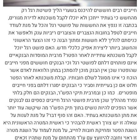
חייבים רבים חוששים להיכנס בשערי הליך פשיטת רגל רק
מהחשש כי בעתיד ייתכן ולא יוכלו לקבל משכנתא לדירת מגורים,
בכתבה זו ננפץ את החששות של פושטי רגל והכל על מנת לעודד
חייבים לטפל בחובות הנצברים והצוברים ריביות ענק ולאפשר את
כניסתם להליך ללא חששות ומתוך הבנה כי זהו הצעד הראשוני
והחשוב ביותר ליצירת אפיק כלכלי חדש. האם פושט רגל יוכל
לקבל משכנתא עתידית לאחר הפטר? מרבית המוסדות הבנקאיים
אינם פותחים דלתם לפושטי רגל וכי הבנקים חוששים מפני חייבים
שהופטרו שכן אין הבנק מוכן להסתכן במתן הלוואות לאדם אשר
הוכח כי אינו מסוגל לשלם חובותיו. קבלת משכנתא לאחר הפטר
חלוט אם כן בעייתית וסביר כי הבנקים יסגרו דלתם בפני חייבים
מופטרים. כמו כן ובמרבית תיקי הפש"ר, הבנקים הם חלק בלתי
נפרד מההליך שכן מרבית פושטי הרגל חייבים כספים גם לבנקים
אשר הופכים להיות נושים בתוך תיק הפש"ר מה שיקשה עוד יותר
את מתן המשכנתא בעתיד. האם זהו סוף דבר? על מנת לענות על
שאלה זו יש צורך ראשית להבהיר כי ראשית המטרה הראשונית היא
השגת הפטר ומחיקת חובות לחייב, על מנת לעמוד על השגת מטרה
זו ראוי וחובה להיוועץ עם עו"ד מהתחום על מנת שתהיו זכאים