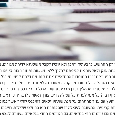
רק מהחשש כי בעתיד ייתכן ולא יוכלו לקבל משכנתא לדירת מגורים, 
ביות ענק ולאפשר את כניסתם להליך ללא חששות ומתוך הבנה כי זהו ה
 הפטר? מרבית המוסדות הבנקאיים אינם פותחים דלתם לפושטי רגל וכ
ינו מסוגל לשלם חובותיו. קבלת משכנתא לאחר הפטר חלוט אם כן בעיי
לק בלתי נפרד מההליך שכן מרבית פושטי הרגל חייבים כספים גם לבנק
וף דבר? על מנת לענות על שאלה זו יש צורך ראשית להבהיר כי ראש
היוועץ עם עו"ד מהתחום על מנת שתהיו זכאים להיכנס להליך אשר בסופ
ות קריטית. התשובה לשאלה זו שבכותרת היא בהחלט שלילית, חייבים 
 הם גורמים חוץ בנקאיים. גם הגורמים החוץ בנקאיים עשויים לבצע 