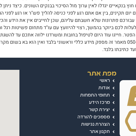
ץ בנקאיים יגדלו לאין ערוך מול הסיכוי בבנקים השונים. כיצד ניתן
יום יום תקינים, בין אם אתם רגע לפני כניסה להליך פש"ר או רגע לפני
 עבורכם פתרונות שלא חשבתם עליהם, שכן לחייבים אין את הידע והכ
עלות לכם ביוקר בהמשך, רצוי להיוועץ עם עו"ד מתחום פשיטות רגל וה
. חייגו עוד היום לטיפול בחובות ומשרדנו ילווה אתכם עד להשגת המ
יום מאות חייבים מכל מחוזות הארץ. טלפון: 050-6351208 מאמר זה מספק מידע כללי וראשוני בלב
ועד כתיבתו בלבד.
מפת אתר
ראשי
אודות
תחומי התמחות
מרכז הידע
יצירת קשר
מסמכים להורדה
הצהרת נגישות
תקנון אתר