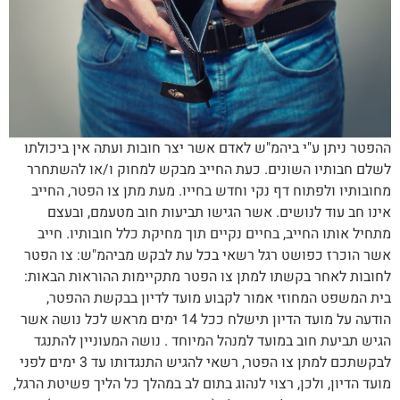
ההפטר ניתן ע"י ביהמ"ש לאדם אשר יצר חובות ועתה אין ביכולתו
לשלם חבותיו השונים. כעת החייב מבקש למחוק ו/או להשתחרר
מחובותיו ולפתוח דף נקי וחדש בחייו. מעת מתן צו הפטר, החייב
אינו חב עוד לנושים. אשר הגישו תביעות חוב מטעמם, ובעצם
מתחיל אותו החייב, בחיים נקיים תוך מחיקת כלל חובותיו. חייב
אשר הוכרז כפושט רגל רשאי בכל עת לבקש מביהמ"ש: צו הפטר
לחובות לאחר בקשתו למתן צו הפטר מתקיימות ההוראות הבאות:
בית המשפט המחוזי אמור לקבוע מועד לדיון בבקשת ההפטר,
הודעה על מועד הדיון תישלח ככל 14 ימים מראש לכל נושה אשר
הגיש תביעת חוב במועד למנהל המיוחד . נושה המעוניין להתנגד
לבקשתכם למתן צו הפטר, רשאי להגיש התנגדותו עד 3 ימים לפני
מועד הדיון, ולכן, רצוי לנהוג בתום לב במהלך כל הליך פשיטת הרגל,