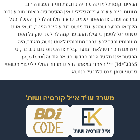
הבאים: קנסות למדינה עירייה כדוגמת חנייה תעבורה חוב
מזונות חייב שעבר עבירה פלילית אין ההפטר פוטר אותו חוב שנוצר
במרמה ועוד.. צו ההפטר ישמש כראיה חלוטה להליך הפש"ר בכל
הליך או תביעה שתוגש נגד פושט רגל שקיבל הפטר, רשאי אותו
פשוט רגל לטעון כי עילת התביעה קמה לה לפני שקיבל הפטר
מחובותיו ובכך להשתחרר מחובותיו לאותו נושה, מאידך, היה
ויצרתם חוב חדש לאחר מועד קבלת צו הכינוס כנגדכם, ברי, כי
ההפטר אינו חל על החוב החדש. השאר הודעה [pojo-form
id="3365"] *** האמור במאמר זו אינו מהווה תחליף לייעוץ משפטי
פרטני ונותן מבט כללי על הנושא.
משרד עו"ד אייל קורסיה ושות'