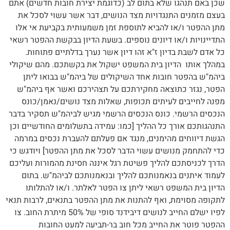
שכן באם תנהגו שלא בתום לב (כדוגמת יצירת חובות חדשים) אתם
בעצם מזמנים התנגדויות מצד הנושים, דבר אשר עשוי לסכל את
מתן ההפטר ו/או להביא לתוספת זמן משמעותית בקביעת אי אלו
התדיינויות ו/או דיונים נוספים. בשעת הדיון בבקשת ההפטר רשאי
כל אדם לשבת בדיון ז"א זהו דיון אשר נערך בדלתיים פתוחות.
במהלך אותו הדיון בית המשפט ישקול את בקשתכם. מהם שיקולי
ביהמ"ש בהפטר חובות אחד השיקולים של ביהמ"ש בבואו ליתן
הפטר, נגזר כתוצאה מחקירתכם על תצהירכם ואשר אף ביהמ"ש
מפנה לחייבים לעיתים תכופות, שאלות מצד נושים/נאמן/כונס
הנכסים הרשמי. כונס הנכסים הרשמי מגיש לביהמ"ש תסקיר בדבר
התנהגותכם אורך כל ההליך [כמו: עמידה בתשלומים החודשיים וכן
הגשת דיווחים מהימנים, מנגד אם פעלתם להעברת נכסים במרמה
כדי להתחמק מנושים עשוי הדבר לסכל את מתן ההפטר] ויודגש כי
הדרך לכניסתכם להליך פשיטת רגל איננה חסינת מהמורות ועליכם
לעמוד איתנים בנאמנותכם להליך ובנאמנותכם לביהמ"ש. בתום
הדיון בית המשפט רשאי ליתן צו הפטר לאלתר. ו/או להתלותו
לתקופה מסוימת, ואף להתנות את מתן ההפטר בתנאים, לרבות תנאי
לפיו ישלם החייב לנושים דיבידנד סופי של 50% מיתרת החוב. צו
ההפטר פוטר את החייב מכל חוב בר-תביעה למעט החובות