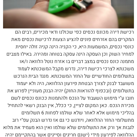
רכישת דירה מכונס נכסים כפי שכולנו ודאי מכירים, רבים הם
המקרים בהם אזרחים פונים להציע הצעות לרכישת נכסים מאת
כונסי נכסים, המשמעות היא, כי הקניה הינה קניה זולה יחסית
למחיר השוק וכן העסקה הינה עסקה בטוחה ומהירה. באילו מצבים
מתמנה כונס נכסים במצב דברים בו אזרח נוטל הלוואה ו/או
משכנתא לצרכי רכישת דירה, נדרש מקבל המשכנתא לעמוד
בתשלומים החודשיים של החזר המשכנתא. מנגד הבית הנרכש
משועבד לבנק לצורך הבטחת פירעון ההלוואה, היה ולא יעמוד
בתשלומים (ובכפוף להוראות החוק) יהיה הבנק מעוניין לפרוע את
חובו ע"י מימוש השעבוד על הנכס ולהתמנות ככונס נכסים לשם
מכירת הנכס. כאן המקום לציין, כי ככלל, אין הבנק רשאי להתחיל
בהליכי מימוש אלא לאחר שלא שולמו לפחות 6 תשלומים
מתשלומי החזר ההלוואה, ויודגש כי גם אז נדרש הבנק עפ"י רוב
לגבות אך ורק את התשלומים שלא שולמו ואין הוא מעמיד את מלוא
ההלוואה לפירעון מידי (ישנם חריגים וסייגים אשר בהתקיימם יהיה