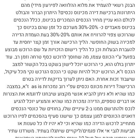
הבנק רשאי להעמיד את מלוא ההלוואה לפירעון מידי) מהם
היתרונות ברכישת דירה מכינוס נכסים? היתרון הברור והבולט
לכולם הוא עניין מחיר הנכסים הנמכרים בכינוס, ככלל הנכסים
בכינוס מאבדים כ- 20%-30% מערכם כל זמן שהם בכינוס כך
שהרוכש צפוי להרוויח את אותם 20%-30% בעת העמדת הדירה
למכירה בשוק החופשי. הליך הרכישה אורך זמן קצר יחסית עד
להעברת הבעלות וכן כל הליך רישום הזכויות על שם הרוכש מבוצע
בפועל ע"י הכונס עצמו, מה שחוסך לרוכש כסף טרחה וזמן רב. עוד
יתרון בולט הוא, כי הרוכש יוכל לישון בשקט בכל הקשור למצב
הנכס ז"א, הרוכש יכול להיות שקט כי הנכס הנרכש נקי מכל עיקול,
שיעבוד זכות אחרת. האם ניתן לערוך בדיקות לדירה בטרם
הרכישה? דירות מכונס נכסים עפ"י רוב נמכרות as is ז"א, במצבה
כמו שהיא ולא ניתן להביא אנשי מקצוע שיבחנו לדוגמא את הצנרות
או דברים נוספים, הדירה נמכרת כמו שהיא והמציע יוכל להגיע
לנכס ולהתרשם ממנו ב-2 עיניים שלו, בחוזים של כונסי הנכסים
דואגים הכונסים למגן עצמם כך שישנו סעיף בהסכמים לפיו הרוכש
מתחייב לרכוש הדירה כמו שהיא וכי לא יהיו לו כל טענות או
תביעות לגבי אי אלו פגמים/ליקויים שיתגלו בעתיד. משרדנו עתיר