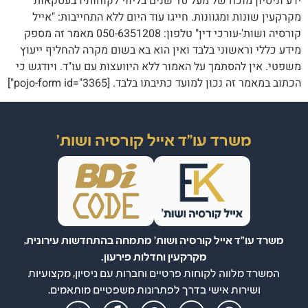
ידע וניסיון מוכח של מעל 10 שנים בליווי לקוחותיו בעסקאות
מקרקעין שונות ומגוונות. חייגו עוד היום ללא התחייבות: "אייל
קורסיה ושות'-עורכי דין" טלפון: 050-6351208 מאמר זה מספק
מידע כללי וראשוני בלבד ואין הוא בא בשום מקרה להחליף ייעוץ
משפטי. אין להסתמך על האמור ללא היוועצות עם עו"ד. ויודגש כי
הכתוב במאמר זה נכון למועד כתיבתו בלבד. [pojo-form id="3365"]
משרד עו"ד אייל קורסיה ושות'
משרד עו"ד אייל קורסיה ושות' מתמחה בהתחדשות עירונית,
מקרקעין וחדלות פירעון.
המשרד מלווה לקוחות פרטיים וחברות עם ניסיון, מקצועיות
ושירות אישי בדרך לפתרונות משפטיים מותאמים.