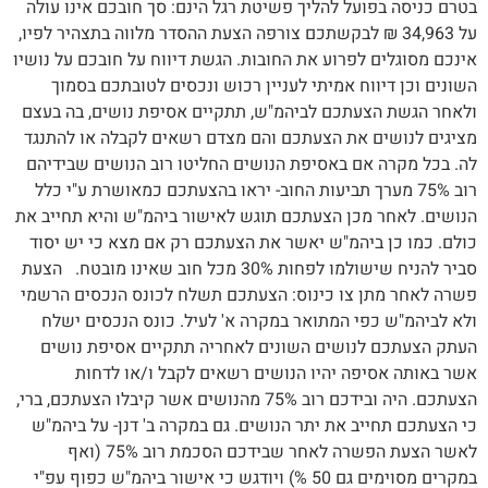
בטרם כניסה בפועל להליך פשיטת רגל הינם: סך חובכם אינו עולה
על 34,963 ₪ לבקשתכם צורפה הצעת ההסדר מלווה בתצהיר לפיו,
אינכם מסוגלים לפרוע את החובות. הגשת דיווח על חובכם על נושיו
השונים וכן דיווח אמיתי לעניין רכוש ונכסים לטובתכם בסמוך
ולאחר הגשת הצעתכם לביהמ"ש, תתקיים אסיפת נושים, בה בעצם
מציגים לנושים את הצעתכם והם מצדם רשאים לקבלה או להתנגד
לה. בכל מקרה אם באסיפת הנושים החליטו רוב הנושים שבידיהם
רוב 75% מערך תביעות החוב- יראו בהצעתכם כמאושרת ע"י כלל
הנושים. לאחר מכן הצעתכם תוגש לאישור ביהמ"ש והיא תחייב את
כולם. כמו כן ביהמ"ש יאשר את הצעתכם רק אם מצא כי יש יסוד
סביר להניח שישולמו לפחות 30% מכל חוב שאינו מובטח. הצעת
פשרה לאחר מתן צו כינוס: הצעתכם תשלח לכונס הנכסים הרשמי
ולא לביהמ"ש כפי המתואר במקרה א' לעיל. כונס הנכסים ישלח
העתק הצעתכם לנושים השונים לאחריה תתקיים אסיפת נושים
אשר באותה אסיפה יהיו הנושים רשאים לקבל ו/או לדחות
הצעתכם. היה ובידכם רוב 75% מהנושים אשר קיבלו הצעתכם, ברי,
כי הצעתכם תחייב את יתר הנושים. גם במקרה ב' דנן- על ביהמ"ש
לאשר הצעת הפשרה לאחר שבידכם הסכמת רוב 75% (ואף
במקרים מסוימים גם 50 %) ויודגש כי אישור ביהמ"ש כפוף עפ"י