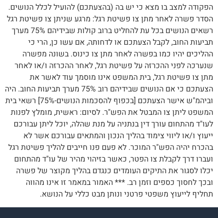
הפקודה למצב בו מצא כי יש בה (בהצעתכם) להועיל לכלל הנושים.
הסדר פשרה לאחר מתן צו פשיטת רגל: מרגע שניתן צו פשיטת רגל
רשאים הנושים בכל עת להחליט ברוב קולות שבידיהם 75% מערך
תביעות החוב, לקבל הצעתכם או לדחותה, אם עשו כן, הרי כי
ההליכים יהיו כמו בפשרה לאחר מתן צו כינוס. בשונה מפשרה
שנערכה לפני ההכרזה על פשיטת רגל, לאחר ההכרזה ו/או לאחר
מתן צו פשיטת רגל, בית המשפט אינו מוסמך עוד לאשר את
הצעתכם כי אם הנושים שבידיהם רוב 75% מערך תביעות החוב. היה
וביהמ"ש אישר הצעתכם [בכפוף להסכמות הנושים-75%] רשאי בית
המשפט ליתן צו המבטל את הפש"ר. לסיום: ראשית, מומלץ לפנות
לעו"ד מהתחום עורך דין בנתניה על מנת שהלה, יוכל ליתן עבורכם
ייעוץ ו/או ליווי צימוד בהליך הנכון והמתאים עבורכם אשר לא
בהכרח יהיה הפש"ר המוכר. לא פעם פנו חייבים להליך פשיטת רגל
ועברו דרך לקבלת צו הפטר, כאשר בזיהוי מהיר של עו"ד מהתחום
יכלו לסגור את התיקים העומדים כנגדם בהליך מקוצר של פשרה
ובכך לחסוך כספים וזמן רב. *** האמור במאמר זו אינו מהווה
תחליף לייעוץ משפטי פרטני ונותן מבט כללי על הנושא.