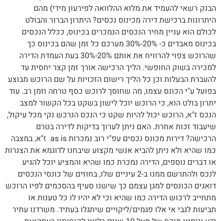
הבנק רשאי להעמיד את מלוא ההלוואה לפירעון מידי) מהם
היתרונות ברכישת דירה מכינוס נכסים? היתרון הברור והבולט
לכולם הוא עניין מחיר הנכסים הנמכרים בכינוס, ככלל הנכסים
בכינוס מאבדים כ- 20%-30% מערכם כל זמן שהם בכינוס כך
שהרוכש צפוי להרוויח את אותם 20%-30% בעת העמדת הדירה
למכירה בשוק החופשי. הליך הרכישה אורך זמן קצר יחסית עד
להעברת הבעלות וכן כל הליך רישום הזכויות על שם הרוכש מבוצע
בפועל ע"י הכונס עצמו, מה שחוסך לרוכש כסף טרחה וזמן רב. עוד
יתרון בולט הוא, כי הרוכש יוכל לישון בשקט בכל הקשור למצב
הנכס ז"א, הרוכש יכול להיות שקט כי הנכס הנרכש נקי מכל עיקול,
שיעבוד זכות אחרת. האם ניתן לערוך בדיקות לדירה בטרם
הרכישה? דירות מכונס נכסים עפ"י רוב נמכרות as is ז"א, במצבה
כמו שהיא ולא ניתן להביא אנשי מקצוע שיבחנו לדוגמא את הצנרות
או דברים נוספים, הדירה נמכרת כמו שהיא והמציע יוכל להגיע
לנכס ולהתרשם ממנו ב-2 עיניים שלו, בחוזים של כונסי הנכסים
דואגים הכונסים למגן עצמם כך שישנו סעיף בהסכמים לפיו הרוכש
מתחייב לרכוש הדירה כמו שהיא וכי לא יהיו לו כל טענות או
תביעות לגבי אי אלו פגמים/ליקויים שיתגלו בעתיד. משרדנו עתיר