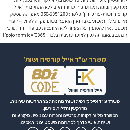
ידע וניסיון מוכח של מעל 10 שנים בליווי לקוחותיו בעסקאות
מקרקעין שונות ומגוונות. חייגו עוד היום ללא התחייבות: "אייל
קורסיה ושות'-עורכי דין" טלפון: 050-6351208 מאמר זה מספק
מידע כללי וראשוני בלבד ואין הוא בא בשום מקרה להחליף ייעוץ
משפטי. אין להסתמך על האמור ללא היוועצות עם עו"ד. ויודגש כי
הכתוב במאמר זה נכון למועד כתיבתו בלבד. [pojo-form id="3365"]
משרד עו"ד אייל קורסיה ושות'
משרד עו"ד אייל קורסיה ושות' מתמחה בהתחדשות עירונית,
מקרקעין וחדלות פירעון.
המשרד מלווה לקוחות פרטיים וחברות עם ניסיון, מקצועיות
ושירות אישי בדרך לפתרונות משפטיים מותאמים.