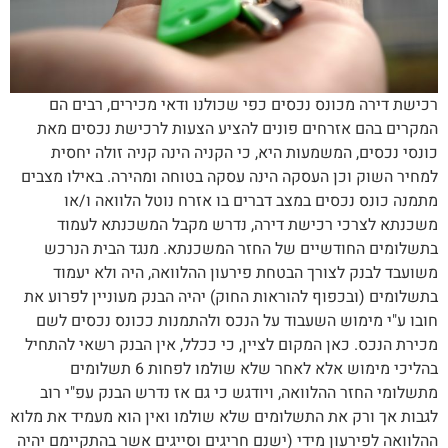
רכישת דירה מכונס נכסים כפי שכולנו ודאי מכירים, רבים הם
המקרים בהם אזרחים פונים להציע הצעות לרכישת נכסים מאת
כונסי נכסים, המשמעות היא, כי הקניה הינה קניה זולה יחסית
למחיר השוק וכן העסקה הינה עסקה בטוחה ומהירה. באילו מצבים
מתמנה כונס נכסים במצב דברים בו אזרח נוטל הלוואה ו/או
משכנתא לצרכי רכישת דירה, נדרש מקבל המשכנתא לעמוד
בתשלומים החודשיים של החזר המשכנתא. מנגד הבית הנרכש
משועבד לבנק לצורך הבטחת פירעון ההלוואה, היה ולא יעמוד
בתשלומים (ובכפוף להוראות החוק) יהיה הבנק מעוניין לפרוע את
חובו ע"י מימוש השעבוד על הנכס ולהתמנות ככונס נכסים לשם
מכירת הנכס. כאן המקום לציין, כי ככלל, אין הבנק רשאי להתחיל
בהליכי מימוש אלא לאחר שלא שולמו לפחות 6 תשלומים
מתשלומי החזר ההלוואה, ויודגש כי גם אז נדרש הבנק עפ"י רוב
לגבות אך ורק את התשלומים שלא שולמו ואין הוא מעמיד את מלוא
ההלוואה לפירעון מידי (ישנם חריגים וסייגים אשר בהתקיימם יהיה