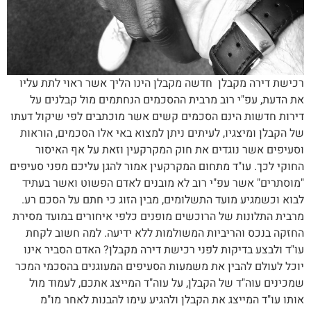
רכישת דירה מקבלן חדשה מקבלן הינו הליך אשר ראוי לתת עליו
את הדעת, עפ"י רוב מרבית ההסכמים הנחתמים מול קבלנים על
דירות חדשות הינם הסכמים קשים אשר מוכתבים לפי שיקול דעתו
של הקבלן ומיצגיו, לעיתים ניתן למצוא באי אלו הסכמים, הוראות
וסעיפים אשר נוגדים את חוק המקרקעין וזאת על אף האיסור
החוקי לכך. עו"ד מתחום המקרקעין אמור להגן עליכם מפני סעיפים
"מוסתרים" אשר עפ"י רוב לא מובנים לאדם הפשוט ואשר בעתיד
לבוא וכשמגיע מועד התשלומים, מבין הזוג כי חתם על הסכם רע.
מרבית התלונות של הרוכשים מופנים כלפי איחורים במועד מסירת
החזקה בנכס והריביות המשולמות ללא ידיעה. למה חשוב לקחת
עו"ד ולבצע בדיקות לפני רכישת דירה מקבלן? האדם הסביר אינו
יוכל לעולם להבין את משמעות הסעיפים המעוגנים בהסכמי המכר
שמכינים עוה"ד של הקבלן, על עוה"ד המייצג אתכם, לעמוד מול
אותו עו"ד המייצג את הקבלן ולהגיע עימו להבנות לאחר מו"מ