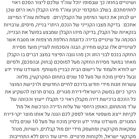
ושינויים בחוזה כך שבסופו יוכל עוה"ד שלכם ליצור הסכם ראוי
לחתימתכם. בשלב המקדמי יבחן עוה"ד מיהו הקבלן ו/או היזם שכן
יש לבחון את כושר המימון של הקבלן/יזם. פעולות עוה"ד המייצג
אתכם: בדיקת מצבו הקנייני של הנכס, היתרי בנייה, מיסים, ערבויות
בנקאיות של הקבלן, בדיקה מיהו הקבלן שמבצע בפועל את הבנייה,
הסכמה על שינויים בדירה כדוגמת החלפת מרצפות או מטבח אשר
לשינויים אלו נבקש מחירון, הבנה והסכמות לעניין מועד מסירת
החזקה בנכס לבני הזוג וכן מהו גובה הפיצוי במצב דברים בו הקבלן
מאחר במועד מסירת החזקה מעל למוסכם (בחוק ובהסכם), ולסיום
יש לוודא ולעמוד על רישום הבית כבניין משותף. משרדנו עתיר ידע
ובעל ניסיון מוכח של מעל 10 שנים בתחום המקרקעין, מלווה
עשרות זוגות מידי חודש בדרכם לחיים החדשים ולרכישת המוצר
היקר כיום במשק הישראלי-דירת מגורים. בטרם תרוצו להשקיע את
כל הונכם ברכישת דירה מקבלן ראוי כי תקבלו ייעוץ והכוונה של
עו"ד מהתחום, האופן היחסי של עלות הדירה הנרכשת אל מול
לקיחת ייצוג משפטי אמור לספק לכם הגנה על אותו מוצר יקר-דירת
המגורים. משרדנו עתיר ידע וניסיון מוכח של מעל 10 שנים בלווי
עסקאות מקרקעין ומתעסק מידי יום מול קבלנים, רשויות, מנהל
מקרקעי ישראל, ולקוחות פרטיים. חייגו עוד היום ללא התחייבות: