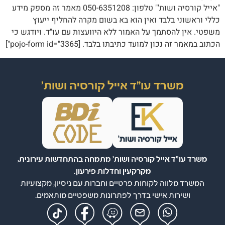
"אייל קורסיה ושות'" טלפון: 050-6351208 מאמר זה מספק מידע
כללי וראשוני בלבד ואין הוא בא בשום מקרה להחליף ייעוץ
משפטי. אין להסתמך על האמור ללא היוועצות עם עו"ד. ויודגש כי
הכתוב במאמר זה נכון למועד כתיבתו בלבד. [pojo-form id="3365"]
משרד עו"ד אייל קורסיה ושות'
משרד עו"ד אייל קורסיה ושות' מתמחה בהתחדשות עירונית,
מקרקעין וחדלות פירעון.
המשרד מלווה לקוחות פרטיים וחברות עם ניסיון, מקצועיות
ושירות אישי בדרך לפתרונות משפטיים מותאמים.