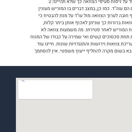
על סעיפיה לא נוסחו כמו שצריך, עתה לאחר מות המוריש יש מקום לפרשנויות שונות, על כן עריכת צוואה אצל עו"ד אשר אמוד על ניסוח סעיפי הצוואה כך שלא תהיינה 2
ד העדים הם עוה"ד. כמו כן, במצב דברים בו המוריש מעונין
חובה לערוך הצוואה מול עו"ד על מנת להבטיח כי
ואות ברורות כך שניתן לאכוף אותן ביתר קלות,
נוח המוריש לאחר פטירתו. מה משמעות צוואה לא
ת תחת סכסוכים קשים ואי שמירה על כבודו של המנוח
דנו עתיר ידע וניסיון מוכח של מעל 10 שנים בליווי לקוחותיו בעריכת צוואות וירושות והתנגדויות שונות. חייגו עוד
פק מידע כללי וראשוני בלבד ואין הוא בא בשום מקרה להחליף ייעוץ משפטי. אין להסתמך