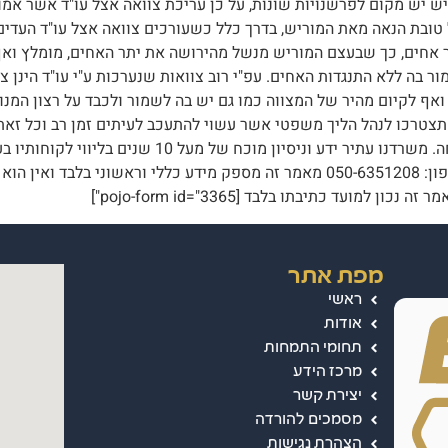
 2 עדים אשר אין להם כל טובת הנאה מאת המוריש, בדרך כלל כשעורכים צוואה אצל עו"
ר אחים, כך שבעצם המוריש מנשל מהירושה את יתר האחים, מומלץ ואף 
 בה ללא התנגדות האחים. עפ"י רוב צוואות שנערכות ע"י עו"ד הינן צו
 ואף לקיום מהיר של המצווה כמו גם יש בה לשמור ולכבד על רצון המ
 תצטרכו לנהל הליך משפטי אשר עשוי להתעכב לעיתים זמן רב וכל זא
שברור שהיה רוצה להשאיר יחסי אהבה בין בני המשפחה. משר
היום ללא התחייבות: "אייל קורסיה ושות'-עורכי דין" טלפון: 050-6351208 מאמר זה מס
ועד כתיבתו בלבד [pojo-form id="3365"]
מפת אתר
ראשי
אודות
תחומי התמחות
מרכז הידע
יצירת קשר
מסמכים להורדה
הצהרת נגישות