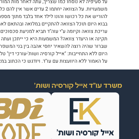
משמעויות. על הצוואה יחתמו
להוריש את כל רכושו והונו לילד אחד בלבד מתוך מספ
בבוא היום תוכל הצוואה להתקיים במלואה ובהתאם לאמור
עריכת צוואה וקיומה ע"י עוה"ד תביא למניעת סכסוכים
תקינה או היעדר צוואה? המשמעות היא כי ייתכן ועתה
על האמור ללא היוועצות עם עו"ד. ויודגש כי הכתוב במאמר זה נכון למ
משרד עו"ד אייל קורסיה ושות'