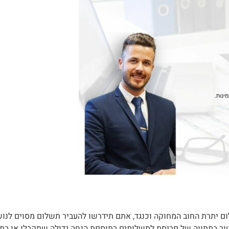
ם יתרת החוב המחוקה וכנגד, אתם תידרשו להעביר תשלום מסוים לנושי
פטור במתווה של פריסת לתשלומים בתוספת הנחה גדולה שתקבלו או במ