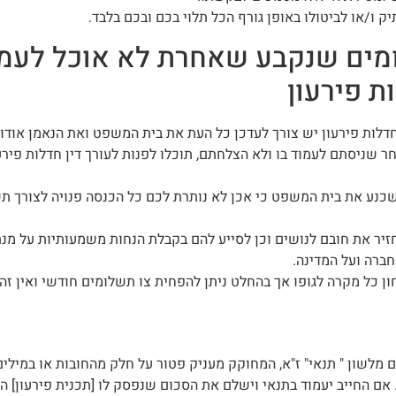
ו/או לביטולו באופן גורף הכל תלוי בכם ובכם בלבד.
מים שנקבע שאחרת לא אוכל לעמו
 פירעון
דלות פירעון יש צורך לעדכן כל העת את בית המשפט ואת הנאמן אודו
 שניסתם לעמוד בו ולא הצלחתם, תוכלו לפנות לעורך דין חדלות פיר
שכנע את בית המשפט כי אכן לא נותרת לכם כל הכנסה פנויה לצורך 
יר את חובם לנושים וכן לסייע להם בקבלת הנחות משמעותיות על מנת ש
ברה ועל המדינה.
כל מקרה לגופו אך בהחלט ניתן להפחית צו תשלומים חודשי ואין זה ג
 מלשון " תנאי" ז"א, המחוקק מעניק פטור על חלק מהחובות או במיל
אם החייב יעמוד בתנאי וישלם את הסכום שנפסק לו [תכנית פירעון] הר