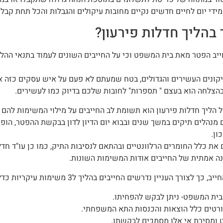
מידי יום לחיים חדשים נקיים מחובות עיקולים והגבלות והכל תחת קב
הליך חדלות פירעון?
ייב הפטר מאת בית המשפט וכי על החייבים השונים לעמוד בתנאי ההלי
קונים העשירים והגדולים, בטח שמעתם לא פעם על איש עסקים כזה א
בהצלחה הוא בעצם " תספרות" לחובות שלכם בדיוק כמו לעשירים.
 הליך חדלות פירעון הוא תשומת לב החייבים על מילוי המשימות להם 
מנהלים תיקים במשך שנים ובבוא יום הדיון לדון בבקשת ההפטר, הופת
ון.
את כלל החומרים הרלוונטיים ובהתאם לנסיבות התיק, כמו כן עו"ד חדלו
ה אמתית של החייבים אודות המשימות השונות.
 העניין נדרשים החייבים בהליך ל3 משימות עיקריות כדלקמן:
בית המשפט- ניתן לבקש להפחיתו.
ורטים כלל הוצאות והכנסות התא המשפחתי.
ומסירת אי אלו מסמכים לבקשתו.