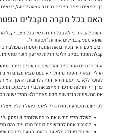
כך מוצאים עצמם חייבים רבים בהוצאה לפועל, יוצאים 
האם בכל מקרה מקבלים הפטר ב
חשוב להבהיר כי לא בכל מקרה ו/או בכל מצב, יקבל הח
שהוא מעניק, במילים אחרות "תספורת" .
רבים מכם ודאי מכירים את המונח תספורת מעולם הטיי
קבלת הפטר בסיום הליכי חדלות פירעון אשר נסתיימו 
אחד הדברים המרכזיים והדגשים החשובים ביותר בניהול
ההליך מאותו הפטר מיוחל. לא פעם מצאו עצמם חייבים 
לפועל ללא כל תספורת או הנחה לחובות וההפך הוא הנכ
עורך דין חדלות פירעון המייצג אתכם יידע לבקש ממכם 
את המשימות הנדרשות מכם מאחר ולא תמיד ישנה הבנ
לכן ישנה משמעות הרת גורל לאופן ניהול ההליך אצל החייב, כך לצורך
לשלם מידי חודש את צו התשלומים שנפסק ע"י 
להעביר אחת לחודשיים דוחות חודשיים בהם מפ
שיתוף פעולה מלא עם הנאמן מטעם בית המשפט 