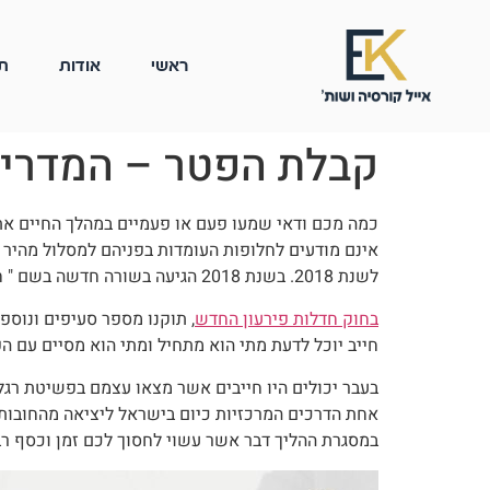
ראשי
אודות
ת
קבלת הפטר – המדרי
כמה מכם ודאי שמעו פעם או פעמיים במהלך החיים א
אינם מודעים לחלופות העומדות בפניהם למסלול מהיר 
לשנת 2018. בשנת 2018 הגיעה בשורה חדשה בשם " חוק חדלות פירעון ושיקום כלכלי תשע"ח -2018 אשר בא להחליף את הפקודה הישנה אשר מתאימה יותר לתקופת המנדט.
בחוק חדלות פירעון החדש
, תוקנו מספר סעיפים ונוספ
חייב יוכל לדעת מתי הוא מתחיל ומתי הוא מסיים עם ה
בעבר יכולים היו חייבים אשר מצאו עצמם בפשיטת רגל
אחת הדרכים המרכזיות כיום בישראל ליציאה מהחובות ה
במסגרת ההליך דבר אשר עשוי לחסוך לכם זמן וכסף רב