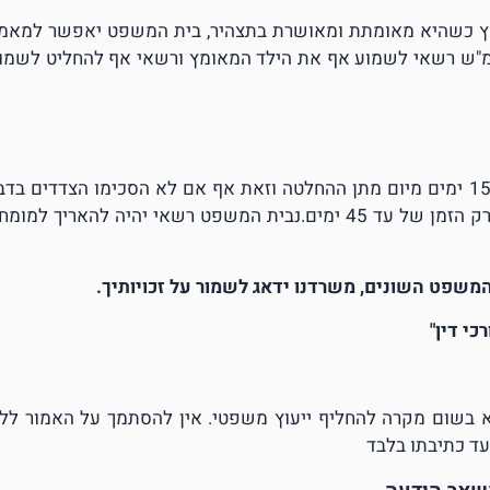
מץ כשהיא מאומתת ומאושרת בתצהיר, בית המשפט יאפשר למאמ
ביהמ"ש רשאי לשמוע אף את הילד המאומץ ורשאי אף להחליט לשמו
היה והוחלט בדיון על מינוי מומחה, ייעשה המינוי בתוך 15 ימים מיום מתן ההחלטה וזאת אף אם לא הסכימו הצדדים בד
מינוי מומחה, המומחה מצדו יגיש את חוות דעתו תוך פרק הזמן של עד 45 ימים.נבית המשפט רשאי יהיה להאריך למו
י המשפט השונים, משרדנו ידאג לשמור על זכויותיך.
כי דין"
א בשום מקרה להחליף ייעוץ משפטי. אין להסתמך על האמור לל
ועד כתיבתו בלבד