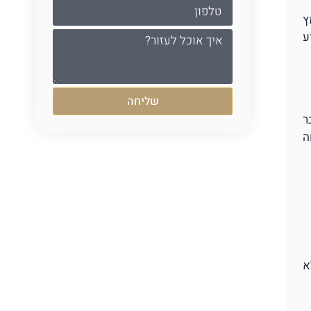
ץ
ע
שליחה
בר
מחה
א