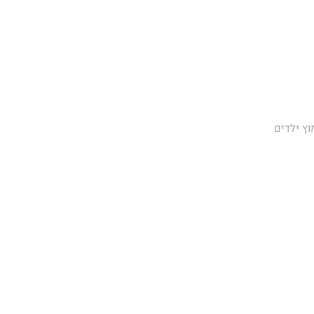
וץ ילדים
 חוק אימוץ ילדים