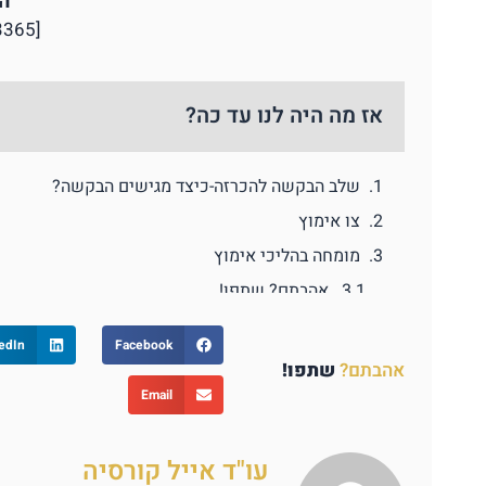
ה
[pojo-form id="3365"]
אז מה היה לנו עד כה?
שלב הבקשה להכרזה-כיצד מגישים הבקשה?
צו אימוץ
מומחה בהליכי אימוץ
אהבתם? שתפו!
ביטול הגבלת יציאה מהארץ
edIn
Facebook
מחיקת חובות
אהבתם?
שתפו!
בית משפט העליון
Email
איזה בית ראוי להירשם כבית משותף?
בית דין רבני
עו"ד אייל קורסיה