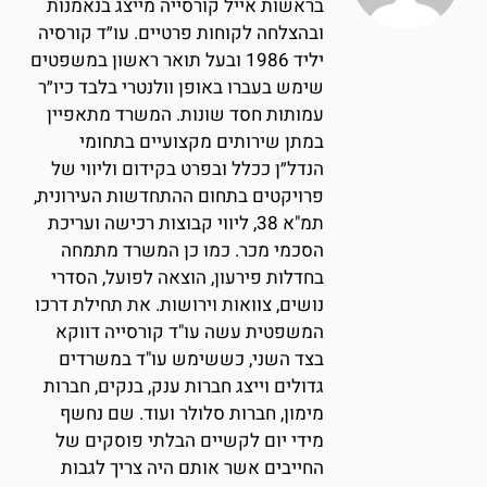
בראשות אייל קורסייה מייצג בנאמנות
ובהצלחה לקוחות פרטיים. עו״ד קורסיה
יליד 1986 ובעל תואר ראשון במשפטים
שימש בעברו באופן וולנטרי בלבד כיו״ר
עמותות חסד שונות. המשרד מתאפיין
במתן שירותים מקצועיים בתחומי
הנדל״ן ככלל ובפרט בקידום וליווי של
פרויקטים בתחום ההתחדשות העירונית,
תמ"א 38, ליווי קבוצות רכישה ועריכת
הסכמי מכר. כמו כן המשרד מתמחה
בחדלות פירעון, הוצאה לפועל, הסדרי
נושים, צוואות וירושות. את תחילת דרכו
המשפטית עשה עו"ד קורסייה דווקא
בצד השני, כששימש עו"ד במשרדים
גדולים וייצג חברות ענק, בנקים, חברות
מימון, חברות סלולר ועוד. שם נחשף
מידי יום לקשיים הבלתי פוסקים של
החייבים אשר אותם היה צריך לגבות