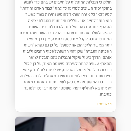
חולק כי הגבלות המוטלות על חייבים יש בהם כדי לפגוע
בחוקי יסוד חשובים למדינה כדוגמת "כבוד האדם וחירותו"
לפיו זכאי כל אזרח ישראל לחופש וחירות בעוד כאשר
הוא הופך לחייב אנו שוללים חירותו זו בהגבלת יציאה
מהארץ. יחד עם זאת ועל מנת לגרום לחייבים השונים
להגיע ולשלם את חובם שאחרי הכל בצד השני עומד אזרח
תמים שמחכה לקבל את כספו בחזרה, אין דרך מועילה
יותר מאשר הליכי הוצאה לפועל ועל כן גם נקרא "רשות
האכיפה והגבייה" שכן זוהי הרשות לאכוף חיובים ולגבות
אותם. הדרך ביטול עיקול והגבלות בהם הגבלת יציאה
מהארץ עשויה להיות לעיתים פשוטה מאוד, על כן ככול
וברצונכם לבטל אי אלו הגבלות, יש לפנות לעו"ד מקצועי.
חייגו עוד היום וצאו לחיים חדשים. מאחלים לכם בהצלחה
בדרככם המשפטית אנו כאן לשירותכם. האמור במאמר
זה אינו בא להחליף ייעוץ משפטי והאמור בו נכון למועד
כתיבתו.
קרא עוד »