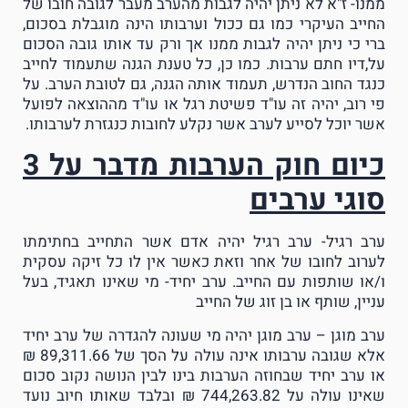
ממנו- ז"א לא ניתן יהיה לגבות מהערב מעבר לגובה חובו של
החייב העיקרי כמו גם ככול וערבותו הינה מוגבלת בסכום,
ברי כי ניתן יהיה לגבות ממנו אך ורק עד אותו גובה הסכום
על,דיו חתם ערבות. כמו כן, כל טענת הגנה שתעמוד לחייב
כנגד החוב הנדרש, תעמוד אותה הגנה, גם לטובת הערב. על
פי רוב, יהיה זה עו"ד פשיטת רגל או עו"ד מההוצאה לפועל
אשר יוכל לסייע לערב אשר נקלע לחובות כנגזרת לערבותו.
כיום חוק הערבות מדבר על 3
סוגי ערבים
ערב רגיל- ערב רגיל יהיה אדם אשר התחייב בחתימתו
לערוב לחובו של אחר וזאת כאשר אין לו כל זיקה עסקית
ו/או שותפות עם החייב. ערב יחיד- מי שאינו תאגיד, בעל
עניין, שותף או בן זוג של החייב
ערב מוגן – ערב מוגן יהיה מי שעונה להגדרה של ערב יחיד
אלא שגובה ערבותו אינה עולה על הסך של 89,311.66 ₪
או ערב יחיד שבחוזה הערבות בינו לבין הנושה נקוב סכום
שאינו עולה על 744,263.82 ₪ ובלבד שאותו חיוב נועד