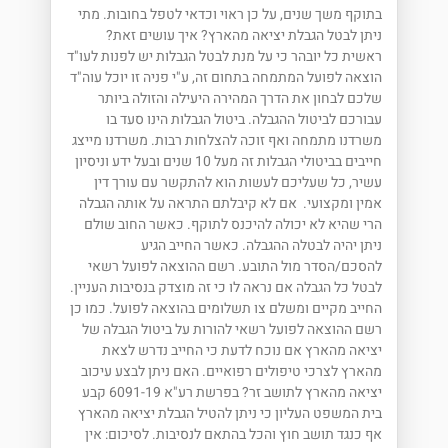
בתוקף משך שנים, על כן ראוי וכדאי לטפל בחובות. מתי
ניתן לבטל הגבלת יציאה מהארץ? איך עושים זאת?
ראשית כל יובהר כי על מנת לבטל הגבלות יש לפנות לעו"ד
הוצאה לפועל המתמחה בתחום זה, ע"י פניה זו יוכל עוה"ד
שלכם לבחון את הדרך המהירה היעילה והזולה ביותר
עבורכם לביטול ההגבלה. ביטול הגבלות הינו סעד בו
משרדנו מתמחה ואף זוכה להצלחות רבות. משרדנו מייצג
חייבים בביטולי הגבלות זה מעל 10 שנים ובעל ידע וניסיון
עשיר, כל שעליכם לעשות הוא להתקשר עם עורך דין
אמין ומקצועי. אם לא קיבלתם התראה על אותה הגבלה
הרי שהיא לא יכולה להיכנס לתוקף. כאשר החוב שולם
ניתן יהיה לבטלה ההגבלה. כאשר החייב הגיע
להסכם/הסדר מול התובע. רשם ההוצאה לפועל רשאי
לבטל כל הגבלה אם נראה לו כי זה מוצדק בנסיבות העניין.
החייב מקיים ומשלם צו תשלומים בהוצאה לפועל. כמו כן
רשם ההוצאה לפועל רשאי להורות על ביטול הגבלה של
יציאה מהארץ אם נוכח לדעת כי החייב נדרש לצאת
מהארץ לצרכי טיפולים רפואיים. האם ניתן לבצע עיכוב
יציאה מהארץ לתושב זר? בפרשת רע"א 6091-19 קבע
בית המשפט העליון כי ניתן להטיל הגבלת יציאה מהארץ
אף כנגד תושב חוץ והכל בהתאם לנסיבות. לסיכום: אין