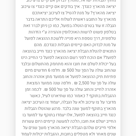
מחוץ לגבולות ישראל, מומלץ לבדוק אם קיים צו עיכוב
יציאה מהארץ כנגדך. איך בודקים אם קיים כנגדי צו עיכוב
יציאה מהארץ? על מנת להטיל צו לעיכוב יציאתכם
מהארץ על התובע ראשית לשלוח אליכם התראה בדבר
הגבלה זו עוד בטרם הוטלה בפועל, כמו כן ניתן לברר זאת
בטלפון פשוט לרשות האוכלוסין וההגירה ע"י הזדהות
טלפונית, דרך נוספת היא פנייה ללשכת ההוצאה לפועל
על מנת לבדוק האם קיימים הגבלות כנגדכם. מהם
התנאים להטלת הגבלת יציאה מהארץ כנגד חייב בהוצאה
לפועל? אם הוכח לפני רשם ההוצאה לפועל כי החייב הינו
בעל יכולת לשלם את חובו והוא מתחמק מהתשלום ובלבד
שהחוב עולה על הסך של 500 ₪. חלפו 6 חודשים מיום
פתיחת תיק ההוצאה לפועל או ממועד מתן אזהרה והחוב
עולה על סך של 2,500 ₪ . חלפה שנה ממועד המצאת
אזהרה לחייב והחוב עולה על סך של 500 ₪. לכמה זמן
ההגבלות בתוקף ? כאמור כמו שתיארנו לעיל, כאשר
מדובר על צו עיכוב ולא על הגבלה, יעמוד צו העיכוב יציאה
מהארץ בתוקף למשך שנה בלבד. מרגע שהוטלו הגבלות
כנגד חייב בהוצאה לפועל, אלו יעמדו בתוקף עד למועד בו
החייב ישלם את חובו, הלכה למעשה קיימים היום עשרות
אלפי חייבים שלהם הגבלת יציאה מהארץ משך שנים על
שנים מאחר ולא מטפלים בחובות, ההגבלות יכולות לעמוד