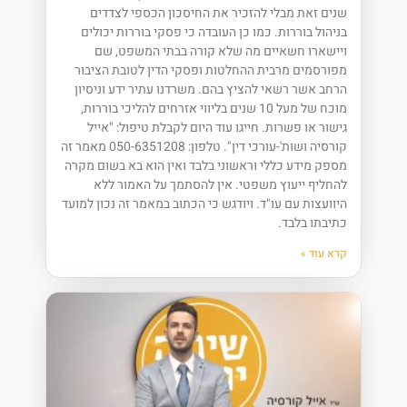
שנים זאת מבלי להזכיר את החיסכון הכספי לצדדים
בניהול בוררות. כמו כן העובדה כי פסקי בוררות יכולים
ויישארו חשאיים מה שלא קורה בבתי המשפט, שם
מפורסמים מרבית ההחלטות ופסקי הדין לטובת הציבור
הרחב אשר רשאי להציץ בהם. משרדנו עתיר ידע וניסיון
מוכח של מעל 10 שנים בליווי אזרחים להליכי בוררות,
גישור או פשרות. חייגו עוד היום לקבלת טיפול: "אייל
קורסיה ושות'-עורכי דין". טלפון: 050-6351208 מאמר זה
מספק מידע כללי וראשוני בלבד ואין הוא בא בשום מקרה
להחליף ייעוץ משפטי. אין להסתמך על האמור ללא
היוועצות עם עו"ד. ויודגש כי הכתוב במאמר זה נכון למועד
כתיבתו בלבד.
קרא עוד »