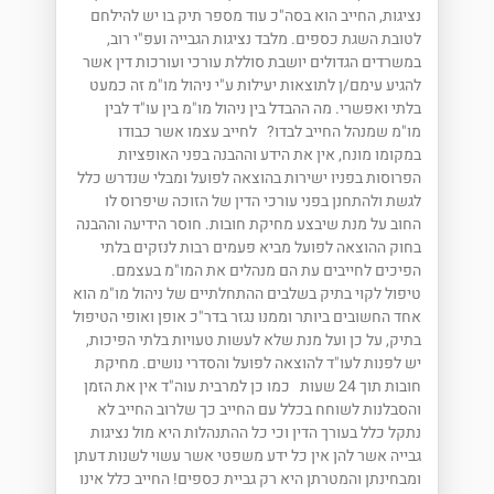
נציגות, החייב הוא בסה"כ עוד מספר תיק בו יש להילחם
לטובת השגת כספים. מלבד נציגות הגבייה ועפ"י רוב,
במשרדים הגדולים יושבת סוללת עורכי ועורכות דין אשר
להגיע עימם/ן לתוצאות יעילות ע"י ניהול מו"מ זה כמעט
בלתי ואפשרי. מה ההבדל בין ניהול מו"מ בין עו"ד לבין
מו"מ שמנהל החייב לבדו? לחייב עצמו אשר כבודו
במקומו מונח, אין את הידע וההבנה בפני האופציות
הפרוסות בפניו ישירות בהוצאה לפועל ומבלי שנדרש כלל
לגשת ולהתחנן בפני עורכי הדין של הזוכה שיפרוס לו
החוב על מנת שיבצע מחיקת חובות. חוסר הידיעה וההבנה
בחוק ההוצאה לפועל מביא פעמים רבות לנזקים בלתי
הפיכים לחייבים עת הם מנהלים את המו"מ בעצמם.
טיפול לקוי בתיק בשלבים ההתחלתיים של ניהול מו"מ הוא
אחד החשובים ביותר וממנו נגזר בדר"כ אופן ואופי הטיפול
בתיק, על כן ועל מנת שלא לעשות טעויות בלתי הפיכות,
יש לפנות לעו"ד להוצאה לפועל והסדרי נושים. מחיקת
חובות תוך 24 שעות כמו כן למרבית עוה"ד אין את הזמן
והסבלנות לשוחח בכלל עם החייב כך שלרוב החייב לא
נתקל כלל בעורך הדין וכי כל ההתנהלות היא מול נציגות
גבייה אשר להן אין כל ידע משפטי אשר עשוי לשנות דעתן
ומבחינתן והמטרתן היא רק גביית כספים! החייב כלל אינו