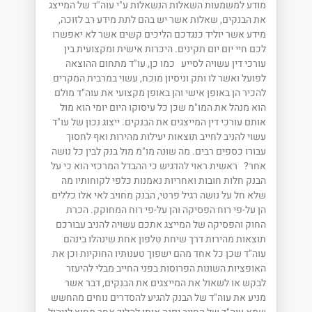
מודע למשמעות השאלות הנשאלות ע"י עוה"ד של המייצג
את הבנקים, שאלות אשר יש בהם לתת מידע רב לזוכה,
מידע אשר יוליד כנגדכם הליכים קשים אשר לא יאפשרו
לכם חיי יום יום תקינים. היכרות אישית ומקצועית בין
עורכי דין עשויה לסייע כמו כן, עו"ד מתחום ההוצאה
לפועל ואשר לו ותק וניסיון מוכח, עשוי במרבית המקרים
להכיר הן באופן אישי והן באופן מקצועי את עוה"ד מולם
הוא מנהל את המו"מ שכן כל עיסוקו היום יומי הוא מול
אותם עורכי דין המייצגים את הבנקים. ייצוג נכון של עו"ד
עשוי להניב לחייב תוצאות יעילות מהירות ואף לחסוך
עבורו כספים רבים. מה שונה מו"מ מול בנק לבין כל נושה
אחר? ראשית ראוי להדגיש כי ההבדל המרכזי הוא כי על
הבנק חלות חובות ואחריות נאמנות כלפי לקוחותיו מה
שלא חל על נושה רגיל פרטי, הבנק מחויב לאי אלו כללים
הן על-פי רוח הפסיקה והן על-פי רוח המחוקק. הכרת
החוק והפסיקה של המייצג אתכם עשויה להניב עבורכם
תוצאות מהירות דרך שיחת טלפון אחת שינהלו בינהם
עוה"ד שכן כל אחד מהם ישפוך טענותיו החוקיות וכן את
האופציות השונות הפרוסות בפני החייב מבלי להיעזר
לבקש או לשאול את המייצגים את הבנקים, דבר אשר
מניע את עוה"ד של הבנק להגיע להסדרים נוחים מהחשש