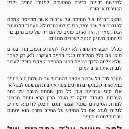
לרכישת זכויות בדירה המיועדת למגורי החייב, ילדיו
הבגירים או הוריו.
במצב דברים של חתימה על ערבות אשר מכניסה אתכם
להגדרה של ערב יחיד, ברי כי לטובתכם לא תעמוד כל טענת
הגנה. מאידך, היה ואתם עונים על הגדרה של ערב מוגן, ברי
כי החוק מעניק הגנות לערבים מוגנים:
ככלל, תובע או נושה לא יוכלו להיפרע מערב מוגן בטרם
מיצו את כלל ההליכים כנגד החייב העיקרי. ז"א, רק לאחר
שלא צלחה הדרך בגביית החוב מהחייב העיקרי תוכלו לעבור
לגבות את הערב המוגן.
מעבר לכך, כל ערבות צפויה להתבטל עם תשלום חוב החייב
במלואו.נרק במקרים חריגים צפוי אף בית המשפט לבטל אי
אלו סוגי ערבויות שכן כל זמן שחתם הערב על כתב
הערבות, תעמוד חזקה כי הערב הבין קרא וחתם מרצונו
למרות הסיכונים שנטל עצמו, מנגד הבנק לדוגמא מחויב
לגלות לערב את כל המידע על החייב בטרם הוא יחתום
ערבות לטובת החייב.