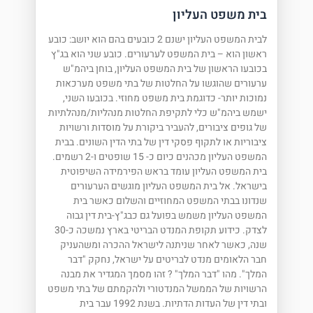
בית משפט העליון
לבית המשפט העליון ישנם 2 כובעים בהם הוא יושב: כובע
ראשון הוא – בית המשפט לערעורים. כובע שני הוא בג"ץ
בכובעו הראשון של בית המשפט העליון, בוחן ביהמ"ש
ערעורים שהוגשו על החלטות של בתי משפט מערכאות
נמוכות יותר- כדוגמת בית משפט מחוזי. בכובעו השני,
ישמש ביהמ"ש כלי לתקיפת החלטות מנהליות/מנהלתיות
של גופים ציבורים, להעביר ביקורת על מוסדות ורשויות
ציבוריות או לתקוף פסקי דין של בתי הדין השונים. בבית
המשפט העליון מכהנים כיום כ- 15 שופטים ו-2 רשמים.
בית המשפט העליון עומד בראש הפירמידה השיפוטית
בישראל. אל בית המשפט העליון מוגשים הערעורים
שנדונו בבתי המשפט המחוזיים והשלום כאשר בית
המשפט העליון משמש בפועל גם כבג"ץ-בית דין גבוה
לצדק. כידוע תקופת המנדט הבריטי בארץ נמשכה כ-30
שנה, כאשר לאחר שניתנה לישראל ההכרה ומשהעניק
חבר הלאומים מנדט לבריטים על ישראל, נחקק "דבר
המלך". מהו "דבר המלך" ? זהו מסמך המגדיר את מבנה
הרשויות של הממשל המנדטורי ולהקמתם של בתי משפט
ובתי דין של העדות הדתיות. בשנת 1992 עבר בית