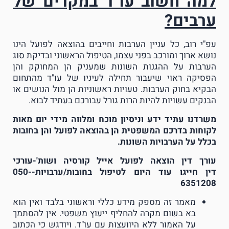
למה חשוב עו"ד במקרים של
ערבים?
עפ"י רוב, כל עניין הערבות וחייבים בהוצאה לפועל הינו
נושא ארוך ומורכב בפני עצמו, הטיפול הראשוני ובדיקת סוג
הערבות על ההגנות השונות שמעניק הן המחוקק והן
הפסיקה ראוי שיעבור תחילה לעיניו של עו"ד מהתחום
הבקיא בחוק הערבות. טעויות ראשוניות הן מול הנושים או
הבנקים עשויות להיות הרות גורל עבורכם בעתיד לבוא.
משרדנו עתיד ידע וניסיון מוכח ומלווה מידי יום מאות
לקוחות בדרכם המשפטית הן בהוצאה לפועל והן בחובות
בכלל על הערבויות השונות.
עורך דין הוצאה לפועל אייל קורסיה ושות'-עורכי
דין
חייגו עוד היום לטיפול בחובות/ערבויות-050-
6351208
מאמר זה מספק מידע כללי וראשוני בלבד ואין הוא
בא בשום מקרה להחליף ייעוץ משפטי. אין להסתמך
על האמור ללא היוועצות עם עו"ד. ויודגש כי הכתוב