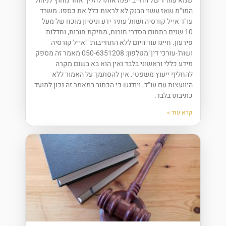
שמא עוה"ד של החייב יפנה אותו להליך אחר מחוץ לניהול
המו"מ שאז עשוי הבנק לא לראות כלל את כספו. משרד
עו"ד אייל קורסיה ושות' עתיר ידע וניסיון מוכח של מעל
10 שנים בתחום הסדרי חובות, מחיקת חובות, וחדלות
פירעון. חייגו עוד היום ללא התחייבות: "אייל קורסיה
ושות'-עורכי דין"מטלפון: 050-6351208 מאמר זה מספק
מידע כללי וראשוני בלבד ואין הוא בא בשום מקרה
להחליף ייעוץ משפטי. אין להסתמך על האמור ללא
היוועצות עם עו"ד. ויודגש כי הכתוב במאמר זה נכון למועד
כתיבתו בלבד.
קרא עוד »