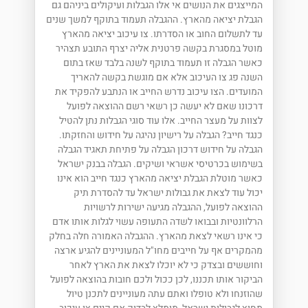
המייצגים את הנושים אי אלו הגבלות ועיקולים ביניהם גם
הגבלת יציאה מהארץ. ההגבלה תעמוד בתוקף למשך שנים
עד לתשלום החוב או הסדרתו. צו עיכוב יציאה מהארץ
מוטל במסגרת בקשה פרטנית אליה יצרף התובע תצהיר
כאשר הגבלה זו תעמוד בתוקף לשנה בלבד שאז בתום
השנה פג צו העיכוב אלא אם מוגשת בקשה להאריך
המועדים. הצו עיכוב נדרש החייב או הנתבע להפקיד את
דרכונו שאם לא יעשה כן רשאי רשם ההוצאה לפועל
לצוות על מעצר החייב. אלו עוד סוגי הגבלות נתן להטיל
כנגד חייב? הגבלה על רישיון נהיגה על חידוש והחזקתו.
הגבלה על חידוש דרכון הגבלה על פתיחת תאגיד הגבלה
בשימוש בכרטיסי אשראי ושיקים. הגבלה בבנק ישראל
כאשר מוטלת הגבלת יציאה מהארץ כנגד חייב הוא אינו
יכול עוד לצאת את גבולות ישראל עד להסדרת תיק
ההוצאה לפועל, ההגבלה מגיעה ישירות לרשויות
הרלוונטיות ובבואו לשדה התעופה עשוי לגלות אותו אדם
כי אינו רשאי לצאת מהארץ. ההגבלה האמורה חלה בחלק
מהמקרים אף על חייבים מחו"ל המעוניינים להגיע ארצה
וחוששים ובצדק כי לא יוכלו לצאת את הארץ לאחר
הביקור אותו תכננו, לכן ככול ולכם חובות בהוצאה לפועל
שהוזנחו ולא טופלו ואתם עתה מעוניינים לתכנן טיול