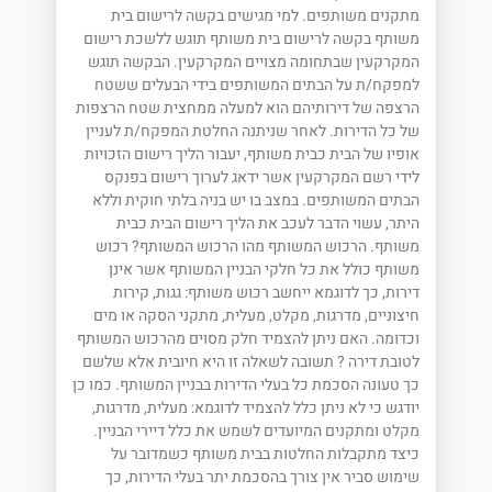
מתקנים משותפים. למי מגישים בקשה לרישום בית
משותף בקשה לרישום בית משותף תוגש ללשכת רישום
המקרקעין שבתחומה מצויים המקרקעין. הבקשה תוגש
למפקח/ת על הבתים המשותפים בידי הבעלים ששטח
הרצפה של דירותיהם הוא למעלה ממחצית שטח הרצפות
של כל הדירות. לאחר שניתנה החלטת המפקח/ת לעניין
אופיו של הבית כבית משותף, יעבור הליך רישום הזכויות
לידי רשם המקרקעין אשר ידאג לערוך רישום בפנקס
הבתים המשותפים. במצב בו יש בניה בלתי חוקית וללא
היתר, עשוי הדבר לעכב את הליך רישום הבית כבית
משותף. הרכוש המשותף מהו הרכוש המשותף? רכוש
משותף כולל את כל חלקי הבניין המשותף אשר אינן
דירות, כך לדוגמא ייחשב רכוש משותף: גגות, קירות
חיצוניים, מדרגות, מקלט, מעלית, מתקני הסקה או מים
וכדומה. האם ניתן להצמיד חלק מסוים מהרכוש המשותף
לטובת דירה ? תשובה לשאלה זו היא חיובית אלא שלשם
כך טעונה הסכמת כל בעלי הדירות בבניין המשותף. כמו כן
יודגש כי לא ניתן כלל להצמיד לדוגמא: מעלית, מדרגות,
מקלט ומתקנים המיועדים לשמש את כלל דיירי הבניין.
כיצד מתקבלות החלטות בבית משותף כשמדובר על
שימוש סביר אין צורך בהסכמת יתר בעלי הדירות, כך