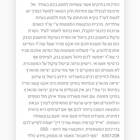
הפיכות בתיקים אשר עשויות לפגוע בכם בעתיד. אל
תיכנסו לבוץ!!! עם פתיחת תיק הוצאה לפועל כנגדך יש
לגשת לעו"ד בקיא מהתחום על מנת ולמנוע בעיות
עתידיות. מרבית הבקשות המוגשות ע"י עו"ד כשהם
ערוכות כדבעי יתקבלו, זאת בניגוד לאמור לעיל. הסרת
עיקול בחשבון בנק ביטול או הסרת העיקול מחשבון הבנק
כמו גם על משכורתכם זהו אקט מהיר שעל עוה"ד המייצג
אתכם להציע, ע"י פעולות פשוטות של המיצג אתכם סביר
כי עוה"ד יאפשר לכם ניהול חשבון בנק, לעיתים אף
כרטיסי אשראי, רישיון נהיגה וביטול עיקול על המשכורת.
לא מעטים הם המקרים כי אף צווי עיכוב יציאה מהארץ
בוטלו לחייבים רבים במשרדנו- כידוע ביטול צו עיכוב
יציאה מהארץ ובמיוחד בתיקי מזונות הינו אקט קשה ונדיר
במיוחד וכי עפ"י רוב אין מבטלים צו עיכוב יציאה מהארץ
בתיקי מזונות. עם זאת משרדנו עומד איתן מול הגופים
הרלוונטיים ואף יגיש ערעורים מתאימים לצורך הבאת
התוצאה הטובה ביותר לכם אף אם לעיתים היא נראית
דמיונית, משרדנו מצליח פעם אחר פעם בבקשותיו
השונות. "אייל קורסיה ושות-עורכי דין" ישמח לסייע לכם
בדרככם המשפטית. התקשרו עוד היום– 050-
6351208 "סוף לחובות" מאמר זה מספק מידע כללי