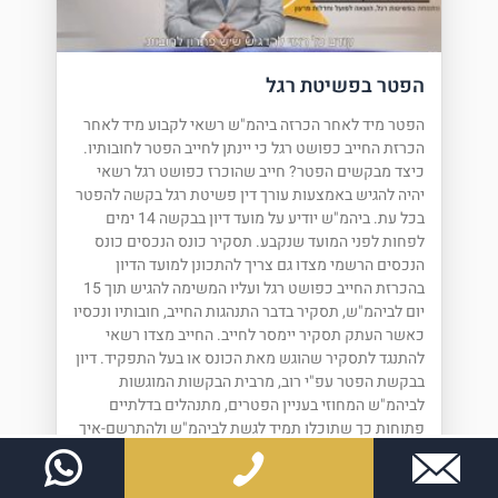
הפטר בפשיטת רגל
הפטר מיד לאחר הכרזה ביהמ"ש רשאי לקבוע מיד לאחר
הכרזת החייב כפושט רגל כי יינתן לחייב הפטר לחובותיו.
כיצד מבקשים הפטר? חייב שהוכרז כפושט רגל רשאי
יהיה להגיש באמצעות עורך דין פשיטת רגל בקשה להפטר
בכל עת. ביהמ"ש יודיע על מועד דיון בבקשה 14 ימים
לפחות לפני המועד שנקבע. תסקיר כונס הנכסים כונס
הנכסים הרשמי מצדו גם צריך להתכונן למועד הדיון
בהכרזת החייב כפושט רגל ועליו המשימה להגיש תוך 15
יום לביהמ"ש, תסקיר בדבר התנהגות החייב, חובותיו ונכסיו
כאשר העתק תסקיר יימסר לחייב. החייב מצדו רשאי
להתנגד לתסקיר שהוגש מאת הכונס או בעל התפקיד. דיון
בבקשת הפטר עפ"י רוב, מרבית הבקשות המוגשות
לביהמ"ש המחוזי בעניין הפטרים, מתנהלים בדלתיים
פתוחות כך שתוכלו תמיד לגשת לביהמ"ש ולהתרשם-איך
נראה דיון בבקשת הפטר, ביהמ"ש במסגרת הדיון רשאי
לשמוע את הכונס הרשמי הנאמן או כל נושה להציג לחייב