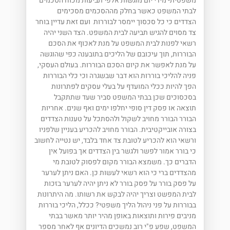
משפטית- מידי יום מוגשות אלפי תביעות מכוח הסכמים
לבתי המשפט כאשר בחלק מההסכמים מסכימים
הצדדים כי כל סכסוך יימסר לבוררות ועם זאת עדיין בוחר
צד מסוים להגיש תביעה לבית המשפט. הצד השני יהיה
רשאי לפנות לבית המשפט על מנת לאכוף את הסכם
הבוררות, תוך עיכובם של הליכים בתובענה כפי שהוגשה
על מנת לאפשר את קיום הסכם הבוררות. בעולם העסקי,
פניה להליכי בוררות הוא דבר שבשגרה וכי כלי הבוררות
הפך להיות ככלי המועדף על בעלי עסקים לפתרונות
בסכסוכים שכן בבתי המשפט סביר שעד שתתקבל
תוצאה או פסק דין סופי יחלפו ימים ואף שנים. אחריות
הבורר הבורר מחויב לשקול ולהסתכל על טענות הצדדים
בצורה אובייקטיבית. הבורר מחויב להכריע בעניין שלפניו
ורשאי הוא להכריע לטובת צד אחד בלבד, יש נטייה לחשוב
כי בורר אמור לפשר ולגשר בין הצדדים אך בפועל אין
הדברים כך. משמצא הבורר מקום לפסוק לטובת מי
מהצדדים ברי כי הוא רשאי לעשות כן. האם ניתן לערער
על פסק בורר על פסק בורר לא ניתן יהיה לערער בזכות
לבית המפשט וצריך יהיה לבקש את רשותו. מה היתרונות
בבוררות על פני ניהול הליך משפטי? ככלל, הליכי בוררות
מניבים פירות ותוצאות באופן מהיר יותר מאשר בבתי
המשפט, שפע פ"י רוב נמשכים הדיונים אף לאחר מספר