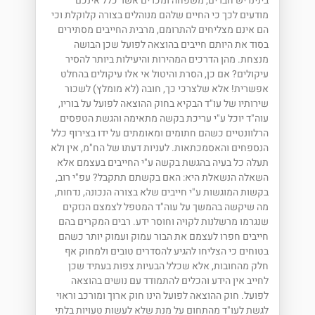
בינינו יש חברים, משפחה ומכרים אשר כלל אינכם
מודעים לכך כי החיים שלהם מנוהלים בצורה קלוקלת וכי
הם אינם מצליחים להתרומם, מרבית החייבים מסתירים
בסוד את היותם חייבים בהוצאה לפועל שכן הבושה
מנצחת. מהן הדרכים המהירות והיעילות ביותר להסיר
עיקולים? אם כן, הסרת והיטול אי אלו עיקולים בהחלט
אפשרית! אלא שלצרכי כך, חובה (לא מומלץ) לשכור
שירותיו של עו"ד הבקיא בחוק ההוצאה לפועל על בוריו,
עוה"ד יוכל ע"י עריכת בקשה מתאימה והגשת הטפסים
הרלוונטיים כשהם חתומים ומאומתים על ידו בצירוף כלל
הנספחים והאסמכתאות. לעניות דעתו של הח"מ, אין ולא
תעלה כל בעיה בהגשת בקשה ע"י החייבים בעצמם אלא
השאלה הנשאלת היא: האם בקשתם תתקבל? עפ"י רוב,
בקשות המוגשות ע"י חייבים שלא בצורה הנכונה, נדחות,
מה שיקשה בהמשך על עוה"ד המטפל לצמצם הנזקים
שנגרמו מרשלנות לקויה וחוסר ידע. רבים המקרים בהם
חייבים חפרו לעצמם את הבור עמוק ועמוק יותר כשהם
בטוחים כי הצליחו להגיע להסדרים טובים ולמחוק אף
חלק מהחובות, אלא שכלל הבעיות צפות בעתיד שכן
לחייב אין הידע והכלים להתמודד עם נושים בהוצאה
לפועל. חוק ההוצאה לפועל הינו חוק ארוך ומורכב וראוי
לגשת לעו"ד מהתחום על מנת שלא לעשות טעויות בלתי