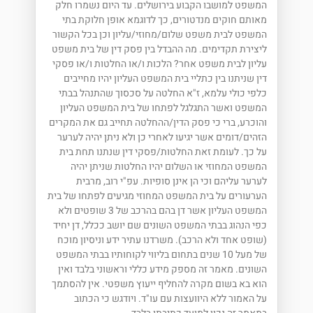
המשפט למושבו הקבוע בירושלים. עד היום נשמרו חלק
מאותם חוקים מנדטורים, כך לדוגמא אופן חלוקת בתי
המשפט לבית משפט שלום/מחוזי/עליון וכן בכל הקשור
ליצירת תקדימים. מה ההבדל בין פסק דין של בית משפט
עליון לבית משפט אחר? הלכות ו/או החלטות ו/או פסקי
דין שניתנו בין כתליי בית המשפט העליון יהיו מחייבים
כלפי כולי עלמא, ז"א החלטה על סכסוך שהתנהל בבתי
המשפט ואשר התגלגל לפתחו של בית המשפט העליון
והוכרע, ברי כי פסק הדין/ההחלטה תחייב גם את המקרים
הזהים/דומים אשר יגיעו לאחרי כן ולא ניתן יהיה לערער
על כך. לעומת זאת החלטות/פסקי דין שנתנו תחת בית
המשפט המחוזי או השלום יהיו החלטות שניתן יהיה
לערער עליהם וכי הן אינן סופיות. עפ"י רוב, מרבית
הערעורים על בית המשפט המחוזי מגיעים לפתחו של בית
המשפט העליון אשר דן בהם בהרכב של 3 שופטים ולא
כפי הנהוג בבתי המשפט השונים שם יושב ככלל, דן יחיד
(שופט אחד ולא הרכב). משרדנו עתיר ידע וניסיון מוכח
של מעל 10 שנים בתחום בליווי לקוחותיו בבתי המשפט
השונים. מאמר זה מספק מידע כללי וראשוני בלבד ואין
הוא בא בשום מקרה להחליף ייעוץ משפטי. אין להסתמך
על האמור ללא היוועצות עם עו"ד. ויודגש כי הכתוב