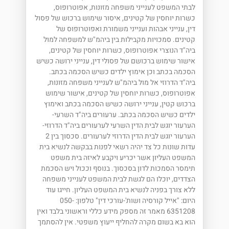
לבתי המשפט לענייני משפחה מזונות, אפוטרופוס,
כשרות יוחסין של קטינים, איסור שימוש ברכוש של פסול
דין, ענייני אבהות וענייני משמורת ואפוטרופוס של
קטינים. סמכויות מקבילות בין ביהמ"ש למשפחה למול
ביה"ד הנוצרי אפוטרופוס, כשרות יוחסין של קטינים,
אישור שימוש ברכושם של פסולי דין, ענייני ירושה כשיש
הסכמה בכתב וכן אימוץ ילדים כשיש הסכמה בכתב.
ביה"ד הדרוזי אל מול ביהמ"ש לענייני משפחה מזונות,
אפוטרופוס, כשרות יוחסין של קטינים, אישור שימוש
ברכוש קטין, ענייני ירושה כשיש הסכמה בכתב ואימוץ
ילדים כשיש הסכמה בכתב. ערעורים ביה"ד השרעי-
הערעור יוגש לבית הדין השרעי לערעורים ביה"ד הדרוזי-
הערעור יוגש לבית הדין הדרוזי לערעורים. סכסוך בין 2
עדות שונות כל צד יהיה רשאי לפנות בבקשה לנשיא בית
המשפט העליון אשר יכריע ויקבע לאיזה בית משפט
תימסר הסמכות לדון בסכסוך. בנוסף וככול ויש הסכמת
הצדדים, יוכלו הם לגשת לבית המשפט לענייני משפחה
ללא צורך בפניה לנשיא בית המשפט העליון. חייגו עוד
היום: "אייל קורסיה ושות'-עורכי דין" טלפון: 050-
6351208 מאמר זה מספק מידע כללי וראשוני בלבד ואין
הוא בא בשום מקרה להחליף ייעוץ משפטי. אין להסתמך