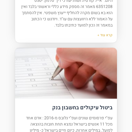
היום: "אייל קורסיה ושות'-עורכי דין" טלפון: 050-
6351208 מאמר זה מספק מידע כללי וראשוני בלבד ואין
הוא בא בשום מקרה להחליף ייעוץ משפטי. אין להסתמך
על האמור ללא היוועצות עם עו"ד. ויודגש כי הכתוב
במאמר זה נכון למועד כתיבתו בלבד.
קרא עוד »
ביטול עיקולים בחשבון בנק
עפ"י פרסומים שונים ועפ"י גלובס מ-2016 : אדם אחד
מכל 11 אנשים בישראל נמצא תחת חובות בהוצאה
לפועל. במילים אחרות, כיום חיים בישראל כ- מיליון