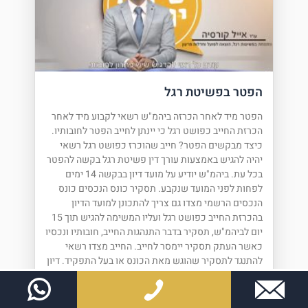
הפטר בפשיטת רגל
הפטר מיד לאחר הכרזה ביהמ"ש רשאי לקבוע מיד לאחר
הכרזת החייב כפושט רגל כי יינתן לחייב הפטר לחובותיו.
כיצד מבקשים הפטר? חייב שהוכרז כפושט רגל רשאי
יהיה להגיש באמצעות עורך דין פשיטת רגל בקשה להפטר
בכל עת. ביהמ"ש יודיע על מועד דיון בבקשה 14 ימים
לפחות לפני המועד שנקבע. תסקיר כונס הנכסים כונס
הנכסים הרשמי מצדו גם צריך להתכונן למועד הדיון
בהכרזת החייב כפושט רגל ועליו המשימה להגיש תוך 15
יום לביהמ"ש, תסקיר בדבר התנהגות החייב, חובותיו ונכסיו
כאשר העתק תסקיר יימסר לחייב. החייב מצדו רשאי
להתנגד לתסקיר שהוגש מאת הכונס או בעל התפקיד. דיון
בבקשת הפטר עפ"י רוב, מרבית הבקשות המוגשות
לביהמ"ש המחוזי בעניין הפטרים, מתנהלים בדלתיים
פתוחות כך שתוכלו תמיד לגשת לביהמ"ש ולהתרשם-איך