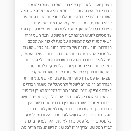
העניין יועבר להתדיין בפני בורר מוסכם שהסכימו עליו
הצדדים מראש ובכתב. דרך נוספת היא ע"י פניה לערכאה
משפטית- מידי יום מוגשות אלפי תביעות מכוח הסכמים
לבתי המשפט כאשר בחלק מההסכמים מסכימים
הצדדים כי כל סכסוך יימסר לבוררות ועם זאת עדיין בוחר
צד מסוים להגיש תביעה לבית המשפט. הצד השני יהיה
רשאי לפנות לבית המשפט על מנת לאכוף את הסכם
הבוררות, תוך עיכובם של הליכים בתובענה כפי שהוגשה
על מנת לאפשר את קיום הסכם הבוררות. בעולם העסקי,
פניה להליכי בוררות הוא דבר שבשגרה וכי כלי הבוררות
הפך להיות ככלי המועדף על בעלי עסקים לפתרונות
בסכסוכים שכן בבתי המשפט סביר שעד שתתקבל
תוצאה או פסק דין סופי יחלפו ימים ואף שנים. אחריות
הבורר הבורר מחויב לשקול ולהסתכל על טענות הצדדים
בצורה אובייקטיבית. הבורר מחויב להכריע בעניין שלפניו
ורשאי הוא להכריע לטובת צד אחד בלבד, יש נטייה לחשוב
כי בורר אמור לפשר ולגשר בין הצדדים אך בפועל אין
הדברים כך. משמצא הבורר מקום לפסוק לטובת מי
מהצדדים ברי כי הוא רשאי לעשות כן. האם ניתן לערער
על פסק בורר על פסק בורר לא ניתן יהיה לערער בזכות
לבית המפשט וצריך יהיה לבקש את רשותו. מה היתרונות