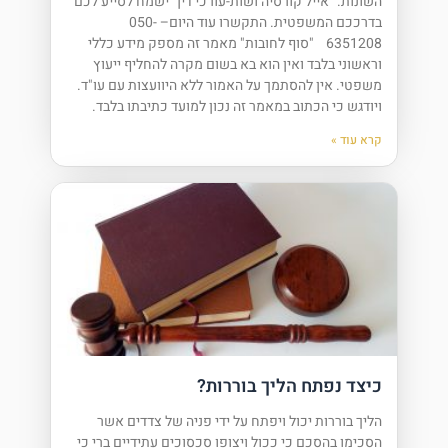
השונות. "אייל קורסיה ושות-עורכי דין" ישמח לסייע לכם
בדרככם המשפטית. התקשרו עוד היום– 050-
6351208 "סוף לחובות" מאמר זה מספק מידע כללי
וראשוני בלבד ואין הוא בא בשום מקרה להחליף ייעוץ
משפטי. אין להסתמך על האמור ללא היוועצות עם עו"ד.
ויודגש כי הכתוב במאמר זה נכון למועד כתיבתו בלבד.
קרא עוד »
כיצד נפתח הליך בוררות?
הליך בוררות יכול ויפתח על ידי פניה של צדדים אשר
הסכימו בהסכם כי ככול ויצופו סכסוכים עתידיים ברי כי