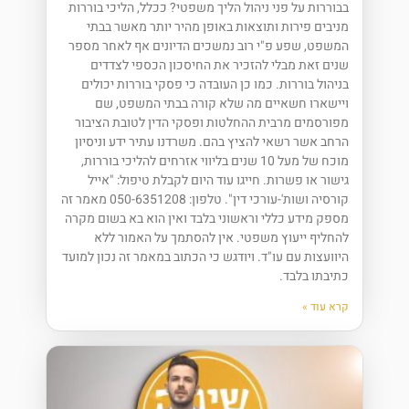
בבוררות על פני ניהול הליך משפטי? ככלל, הליכי בוררות
מניבים פירות ותוצאות באופן מהיר יותר מאשר בבתי
המשפט, שפע פ"י רוב נמשכים הדיונים אף לאחר מספר
שנים זאת מבלי להזכיר את החיסכון הכספי לצדדים
בניהול בוררות. כמו כן העובדה כי פסקי בוררות יכולים
ויישארו חשאיים מה שלא קורה בבתי המשפט, שם
מפורסמים מרבית ההחלטות ופסקי הדין לטובת הציבור
הרחב אשר רשאי להציץ בהם. משרדנו עתיר ידע וניסיון
מוכח של מעל 10 שנים בליווי אזרחים להליכי בוררות,
גישור או פשרות. חייגו עוד היום לקבלת טיפול: "אייל
קורסיה ושות'-עורכי דין". טלפון: 050-6351208 מאמר זה
מספק מידע כללי וראשוני בלבד ואין הוא בא בשום מקרה
להחליף ייעוץ משפטי. אין להסתמך על האמור ללא
היוועצות עם עו"ד. ויודגש כי הכתוב במאמר זה נכון למועד
כתיבתו בלבד.
קרא עוד »