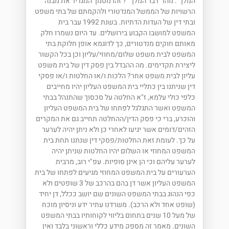
המלך". מהו "דבר המלך" ? זהו מסמך המגדיר את מבנה
הרשויות של הממשל המנדטורי ולהקמתם של בתי משפט
ובתי דין של העדות הדתיות. בשנת 1992 עבר בית
המשפט למושבו הקבוע בירושלים. עד היום נשמרו חלק
מאותם חוקים מנדטורים, כך לדוגמא אופן חלוקת בתי
המשפט לבית משפט שלום/מחוזי/עליון וכן בכל הקשור
ליצירת תקדימים. מה ההבדל בין פסק דין של בית משפט
עליון לבית משפט אחר? הלכות ו/או החלטות ו/או פסקי
דין שניתנו בין כתליי בית המשפט העליון יהיו מחייבים
כלפי כולי עלמא, ז"א החלטה על סכסוך שהתנהל בבתי
המשפט ואשר התגלגל לפתחו של בית המשפט העליון
והוכרע, ברי כי פסק הדין/ההחלטה תחייב גם את המקרים
הזהים/דומים אשר יגיעו לאחרי כן ולא ניתן יהיה לערער
על כך. לעומת זאת החלטות/פסקי דין שנתנו תחת בית
המשפט המחוזי או השלום יהיו החלטות שניתן יהיה
לערער עליהם וכי הן אינן סופיות. עפ"י רוב, מרבית
הערעורים על בית המשפט המחוזי מגיעים לפתחו של בית
המשפט העליון אשר דן בהם בהרכב של 3 שופטים ולא
כפי הנהוג בבתי המשפט השונים שם יושב ככלל, דן יחיד
(שופט אחד ולא הרכב). משרדנו עתיר ידע וניסיון מוכח
של מעל 10 שנים בתחום בליווי לקוחותיו בבתי המשפט
השונים. מאמר זה מספק מידע כללי וראשוני בלבד ואין