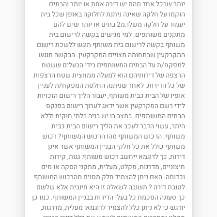
יותר שבכל אחד מהם יש דירה אחת או יותר והבתים
הוקמו על חלקה שאינה ניתנת לחלוקה באופן שכל בית
יעמוד על חלקה משלו.מ2 בתים או יותר שיש להם
מתקנים משותפים. למי מגישים בקשה לרישום בית
משותף בקשה לרישום בית משותף תוגש ללשכת רישום
המקרקעין שבתחומה מצויים המקרקעין. הבקשה תוגש
למפקח/ת על הבתים המשותפים בידי הבעלים ששטח
הרצפה של דירותיהם הוא למעלה ממחצית שטח הרצפות
של כל הדירות. לאחר שניתנה החלטת המפקח/ת לעניין
אופיו של הבית כבית משותף, יעבור הליך רישום הזכויות
לידי רשם המקרקעין אשר ידאג לערוך רישום בפנקס
הבתים המשותפים. במצב בו יש בניה בלתי חוקית וללא
היתר, עשוי הדבר לעכב את הליך רישום הבית כבית
משותף. הרכוש המשותף מהו הרכוש המשותף? רכוש
משותף כולל את כל חלקי הבניין המשותף אשר אינן
דירות, כך לדוגמא ייחשב רכוש משותף: גגות, קירות
חיצוניים, מדרגות, מקלט, מעלית, מתקני הסקה או מים
וכדומה. האם ניתן להצמיד חלק מסוים מהרכוש המשותף
לטובת דירה ? תשובה לשאלה זו היא חיובית אלא שלשם
כך טעונה הסכמת כל בעלי הדירות בבניין המשותף. כמו כן
יודגש כי לא ניתן כלל להצמיד לדוגמא: מעלית, מדרגות,