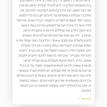
יציאה מהארץ לתושב זר? בפרשת רע"א 6091-19 קבע
בית המשפט העליון כי ניתן להטיל הגבלת יציאה מהארץ
אף כנגד תושב חוץ והכל בהתאם לנסיבות. לסיכום: אין
חולק כי הגבלות המוטלות על חייבים יש בהם כדי לפגוע
בחוקי יסוד חשובים למדינה כדוגמת "כבוד האדם וחירותו"
לפיו זכאי כל אזרח ישראל לחופש וחירות בעוד כאשר
הוא הופך לחייב אנו שוללים חירותו זו בהגבלת יציאה
מהארץ. יחד עם זאת ועל מנת לגרום לחייבים השונים
להגיע ולשלם את חובם שאחרי הכל בצד השני עומד אזרח
תמים שמחכה לקבל את כספו בחזרה, אין דרך מועילה
יותר מאשר הליכי הוצאה לפועל ועל כן גם נקרא "רשות
האכיפה והגבייה" שכן זוהי הרשות לאכוף חיובים ולגבות
אותם. הדרך ביטול עיקול והגבלות בהם הגבלת יציאה
מהארץ עשויה להיות לעיתים פשוטה מאוד, על כן ככול
וברצונכם לבטל אי אלו הגבלות, יש לפנות לעו"ד מקצועי.
חייגו עוד היום וצאו לחיים חדשים. מאחלים לכם בהצלחה
בדרככם המשפטית אנו כאן לשירותכם. האמור במאמר
זה אינו בא להחליף ייעוץ משפטי והאמור בו נכון למועד
כתיבתו.
קרא עוד »