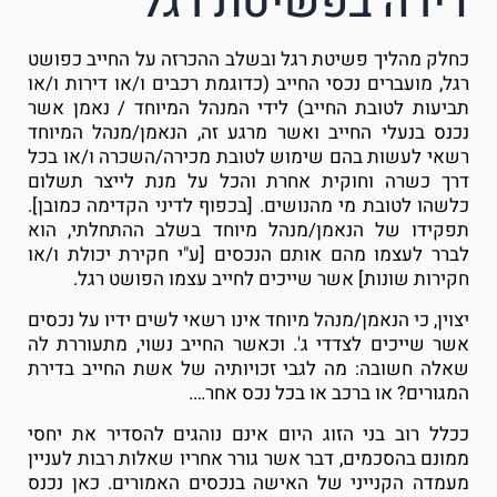
דירה בפשיטת רגל
כחלק מהליך פשיטת רגל ובשלב ההכרזה על החייב כפושט
רגל, מועברים נכסי החייב (כדוגמת רכבים ו/או דירות ו/או
תביעות לטובת החייב) לידי המנהל המיוחד / נאמן אשר
נכנס בנעלי החייב ואשר מרגע זה, הנאמן/מנהל המיוחד
רשאי לעשות בהם שימוש לטובת מכירה/השכרה ו/או בכל
דרך כשרה וחוקית אחרת והכל על מנת לייצר תשלום
כלשהו לטובת מי מהנושים. [בכפוף לדיני הקדימה כמובן].
תפקידו של הנאמן/מנהל מיוחד בשלב ההתחלתי, הוא
לברר לעצמו מהם אותם הנכסים [ע"י חקירת יכולת ו/או
חקירות שונות] אשר שייכים לחייב עצמו הפושט רגל.
יצוין, כי הנאמן/מנהל מיוחד אינו רשאי לשים ידיו על נכסים
אשר שייכים לצדדי ג'. ו
כאשר החייב נשוי, מתעוררת לה
שאלה חשובה: מה לגבי זכויותיה של אשת החייב בדירת
המגורים? או ברכב או בכל נכס אחר….
ככלל רוב בני הזוג היום אינם נוהגים להסדיר את יחסי
ממונם בהסכמים, דבר אשר גורר אחריו שאלות רבות לעניין
מעמדה הקנייני של האישה בנכסים האמורים. כאן נכנס