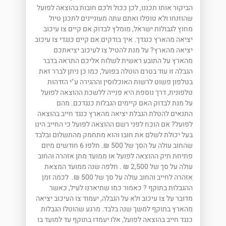
הביקור אותו תכננו, לכן ככול ולכם חובות בהוצאה לפועל
שהוזנחו ולא טופלו ואתם עתה מעוניינים לתכנן טיול
מחוץ לגבולות ישראל, מומלץ לבדוק אם קיים צו עיכוב
יציאה מהארץ כנגדך. איך בודקים אם קיים כנגדי צו עיכוב
יציאה מהארץ? על מנת להטיל צו לעיכוב יציאתכם
מהארץ על התובע ראשית לשלוח אליכם התראה בדבר
הגבלה זו עוד בטרם הוטלה בפועל, כמו כן ניתן לברר זאת
בטלפון פשוט לרשות האוכלוסין וההגירה ע"י הזדהות
טלפונית, דרך נוספת היא פנייה ללשכת ההוצאה לפועל
על מנת לבדוק האם קיימים הגבלות כנגדכם. מהם
התנאים להטלת הגבלת יציאה מהארץ כנגד חייב בהוצאה
לפועל? אם הוכח לפני רשם ההוצאה לפועל כי החייב הינו
בעל יכולת לשלם את חובו והוא מתחמק מהתשלום ובלבד
שהחוב עולה על הסך של 500 ₪. חלפו 6 חודשים מיום
פתיחת תיק ההוצאה לפועל או ממועד מתן אזהרה והחוב
עולה על סך של 2,500 ₪ . חלפה שנה ממועד המצאת
אזהרה לחייב והחוב עולה על סך של 500 ₪. לכמה זמן
ההגבלות בתוקף ? כאמור כמו שתיארנו לעיל, כאשר
מדובר על צו עיכוב ולא על הגבלה, יעמוד צו העיכוב יציאה
מהארץ בתוקף למשך שנה בלבד. מרגע שהוטלו הגבלות
כנגד חייב בהוצאה לפועל, אלו יעמדו בתוקף עד למועד בו