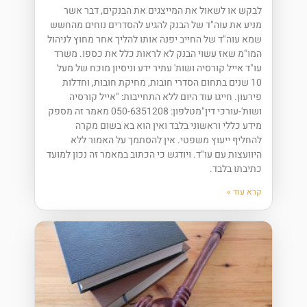
לבקש או לשאול את המייצגים את הבנקים, דבר אשר
מניע את עוה"ד של הבנק להגיע להסדרים נוחים מהחשש
שמא עוה"ד של החייב יפנה אותו להליך אחר מחוץ לניהול
המו"מ שאז עשוי הבנק לא לראות כלל את כספו. משרד
עו"ד אייל קורסיה ושות' עתיר ידע וניסיון מוכח של מעל
10 שנים בתחום הסדרי חובות, מחיקת חובות, וחדלות
פירעון. חייגו עוד היום ללא התחייבות: "אייל קורסיה
ושות'-עורכי דין"מטלפון: 050-6351208 מאמר זה מספק
מידע כללי וראשוני בלבד ואין הוא בא בשום מקרה
להחליף ייעוץ משפטי. אין להסתמך על האמור ללא
היוועצות עם עו"ד. ויודגש כי הכתוב במאמר זה נכון למועד
כתיבתו בלבד.
קרא עוד »