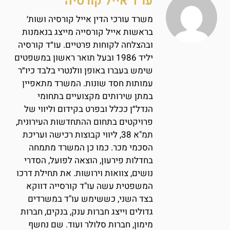
עו"ד אייל קורסיה
משרד עורכי הדין אייל קורסיה ושות׳
בראשות אייל קורסייה מייצג בנאמנות
ובהצלחה לקוחות פרטיים. עו״ד קורסיה
יליד 1986 ובעל תואר ראשון במשפטים
שימש בעברו באופן וולנטרי בלבד כיו״ר
עמותות חסד שונות. המשרד מתאפיין
במתן שירותים מקצועיים בתחומי
הנדל״ן ככלל ובפרט בקידום וליווי של
פרויקטים בתחום ההתחדשות העירונית,
תמ"א 38, ליווי קבוצות רכישה ועריכת
הסכמי מכר. כמו כן המשרד מתמחה
בחדלות פירעון, הוצאה לפועל, הסדרי
נושים, צוואות וירושות. את תחילת דרכו
המשפטית עשה עו"ד קורסייה דווקא
בצד השני, כששימש עו"ד במשרדים
גדולים וייצג חברות ענק, בנקים, חברות
מימון, חברות סלולר ועוד. שם נחשף