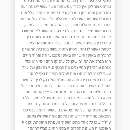
נתקל כלל בעורך הדין וכי כל ההתנהלות היא מול נציגות
גבייה אשר להן אין כל ידע משפטי אשר עשוי לשנות דעתן
ומבחינתן והמטרתן היא רק גביית כספים! החייב כלל אינו
מודע למשמעות השאלות הנשאלות ע"י עוה"ד של המייצג
את הבנקים, שאלות אשר יש בהם לתת מידע רב לזוכה,
מידע אשר יוליד כנגדכם הליכים קשים אשר לא יאפשרו
לכם חיי יום יום תקינים. היכרות אישית ומקצועית בין
עורכי דין עשויה לסייע כמו כן, עו"ד מתחום ההוצאה
לפועל ואשר לו ותק וניסיון מוכח, עשוי במרבית המקרים
להכיר הן באופן אישי והן באופן מקצועי את עוה"ד מולם
הוא מנהל את המו"מ שכן כל עיסוקו היום יומי הוא מול
אותם עורכי דין המייצגים את הבנקים. ייצוג נכון של עו"ד
עשוי להניב לחייב תוצאות יעילות מהירות ואף לחסוך
עבורו כספים רבים. מה שונה מו"מ מול בנק לבין כל נושה
אחר? ראשית ראוי להדגיש כי ההבדל המרכזי הוא כי על
הבנק חלות חובות ואחריות נאמנות כלפי לקוחותיו מה
שלא חל על נושה רגיל פרטי, הבנק מחויב לאי אלו כללים
הן על-פי רוח הפסיקה והן על-פי רוח המחוקק. הכרת
החוק והפסיקה של המייצג אתכם עשויה להניב עבורכם
תוצאות מהירות דרך שיחת טלפון אחת שינהלו בינהם
עוה"ד שכן כל אחד מהם ישפוך טענותיו החוקיות וכן את
האופציות השונות הפרוסות בפני החייב מבלי להיעזר