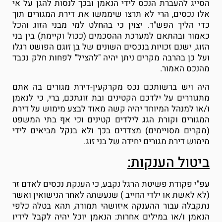
הסייג להעברת הנכס לידי הנאמן ובכך לנסות להגן על אי
אלו נכסים, הרי לא תרצו שיממשו את דירת המגורים תוך
כדי הליך הפש"ר. יצוין כי בהחלט למי מבני הזוג והכל
כאמור ובהתאם למערכת ההסכמים (ככול וקיימת) בין בני
הזוג, ישנם זכויות בנכסים השונים של בן זוגם הפושט רגלו
ועל כן בהרבה מקרים ניתן יהיה "להציל" לפחות חלק נכבד
מהנכס האמור.
היה ויש ברשותכם נכס מקרקעין-דירת מגורים בה אתם
מתגוררים על ילדכם הקטינים ובת זוגתכם, ברי, כי לנאמן
ו/או למנהל המיוחד יהיה קשה מאוד לבצע מימוש על דירת
המגורים וקורת הגג לילדים קטינים וכי אף בתי המשפט
(מקרים מסויימים) מצדדים בכך ולא בנקל מביאים לידי
מימוש דירת מגורים יחידה של בני זוג.
ביטול הענקות:
עפ"י פקודת פשיטת הרגל נקבע, כי הענקת נכסים לאדם זר
(לא לאשת או ילדי החייב ) שנעשתה לאחר הנישואין ואשר
נתקבלה עבור ההענקה איזושהי תמורה, תהא בטלה כלפי
הנאמן ו/או במילים אחרות: הנאמן יוכל יהיה לקבל לידיו