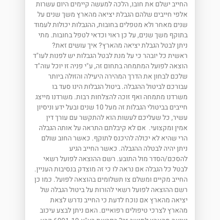
החייב ישלם את חובו, הלכה למעשה קיימים היום עשרות
אלפי חייבים שלהם הגבלת יציאה מהארץ משך שנים על
שנים מאחר ולא מטפלים בחובות, ההגבלות יכולות לעמוד
בתוקף משך שנים, על כן ראוי וכדאי לטפל בחובות. מתי
ניתן לבטל הגבלת יציאה מהארץ? איך עושים זאת?
ראשית כל יובהר כי על מנת לבטל הגבלות יש לפנות לעו"ד
הוצאה לפועל המתמחה בתחום זה, ע"י פניה זו יוכל עוה"ד
שלכם לבחון את הדרך המהירה היעילה והזולה ביותר
עבורכם לביטול ההגבלה. ביטול הגבלות הינו סעד בו
משרדנו מתמחה ואף זוכה להצלחות רבות. משרדנו מייצג
חייבים בביטולי הגבלות זה מעל 10 שנים ובעל ידע וניסיון
עשיר, כל שעליכם לעשות הוא להתקשר עם עורך דין
אמין ומקצועי. אם לא קיבלתם התראה על אותה הגבלה
הרי שהיא לא יכולה להיכנס לתוקף. כאשר החוב שולם
ניתן יהיה לבטלה ההגבלה. כאשר החייב הגיע
להסכם/הסדר מול התובע. רשם ההוצאה לפועל רשאי
לבטל כל הגבלה אם נראה לו כי זה מוצדק בנסיבות העניין.
החייב מקיים ומשלם צו תשלומים בהוצאה לפועל. כמו כן
רשם ההוצאה לפועל רשאי להורות על ביטול הגבלה של
יציאה מהארץ אם נוכח לדעת כי החייב נדרש לצאת
מהארץ לצרכי טיפולים רפואיים. האם ניתן לבצע עיכוב