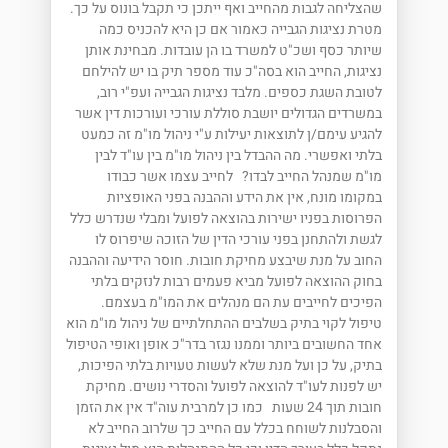
שהצליחה לגבות מהחייב ואף ייתכן כי תקבל בונוס על כך.
מטרת נציגות הגבייה כאמור אם כן היא להכניס כמה
שיותר כסף ושכ"ט למשרד בו הן עובדות. מבחינת אותן
נציגות, החייב הוא בסה"כ עוד מספר תיק בו יש להילחם
לטובת השגת כספים. מלבד נציגות הגבייה ועפ"י רוב,
במשרדים הגדולים יושבת סוללת עורכי ועורכות דין אשר
להגיע עימם/ן לתוצאות יעילות ע"י ניהול מו"מ זה כמעט
בלתי ואפשרי. מה ההבדל בין ניהול מו"מ בין עו"ד לבין
מו"מ שמנהל החייב לבדו? לחייב עצמו אשר כבודו
במקומו מונח, אין את הידע וההבנה בפני האופציות
הפרוסות בפניו ישירות בהוצאה לפועל ומבלי שנדרש כלל
לגשת ולהתחנן בפני עורכי הדין של הזוכה שיפרוס לו
החוב על מנת שיבצע מחיקת חובות. חוסר הידיעה וההבנה
בחוק ההוצאה לפועל מביא פעמים רבות לנזקים בלתי
הפיכים לחייבים עת הם מנהלים את המו"מ בעצמם.
טיפול לקוי בתיק בשלבים ההתחלתיים של ניהול מו"מ הוא
אחד החשובים ביותר וממנו נגזר בדר"כ אופן ואופי הטיפול
בתיק, על כן ועל מנת שלא לעשות טעויות בלתי הפיכות,
יש לפנות לעו"ד להוצאה לפועל והסדרי נושים. מחיקת
חובות תוך 24 שעות כמו כן למרבית עוה"ד אין את הזמן
והסבלנות לשוחח בכלל עם החייב כך שלרוב החייב לא