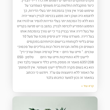
מקלט ומתקנים המיועדים לשמש את כלל דיירי הבניין.
כיצד מתקבלות החלטות בבית משותף כשמדובר על
שימוש סביר אין צורך בהסכמת יתר בעלי הדירות, כך
לדוגמא היה ושכן ראה מפגע בכניסה לבניין רשאי יהיה
הוא ללא כל הסכמת יתר בעלי הדירות להסיר או להזיז את
המפגע המפריע לכניסה לבניין. במצב בו יש פגיעה בקניינו
של בעל דירה אחר בבניין ברי כי יש צורך בהסכמת אותו
בעל דירה. משרדנו עתיר ידע וניסיון מוכח של מעל 10
שנים בליווי לקוחותיו ברישום זכויותיהם בפנקסים
השונים וכן מלווה חברות ניהול רבות בהליכים של סכסוכי
שכנים. " חייגו עוד היום – אייל קורסיה ושות'-עורכי דין"
לייעוץ ללא התחייבות חייגו עוד היום טלפון: 050-
6351208 מאמר זה מספק מידע כללי וראשוני בלבד ואין
הוא בא בשום מקרה להחליף ייעוץ משפטי. אין להסתמך
על האמור ללא היוועצות עם עו"ד. ויודגש כי הכתוב
במאמר זה נכון למועד כתיבתו בלבד
קרא עוד »