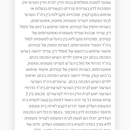
שנוצר לטובת מוסלמים בבתי הדין. לבית הדין השרעי אין
הסמכות לדון בעניינים נגררים הקשורים בבעלות או
שימוש במקרקעין. סמכויות מקבילות בין ביה"ד השרעי
לבתי המשפט לענייני משפחה מזונות, אפוטרופוס,
כשרות יוחסין של קטינים, איסור שימוש ברכוש של פסול
דין, ענייני אבהות וענייני משמורת ואפוטרופוס של
קטינים. סמכויות מקבילות בין ביהמ"ש למשפחה למול
ביה"ד הנוצרי אפוטרופוס, כשרות יוחסין של קטינים,
אישור שימוש ברכושם של פסולי דין, ענייני ירושה כשיש
הסכמה בכתב וכן אימוץ ילדים כשיש הסכמה בכתב.
ביה"ד הדרוזי אל מול ביהמ"ש לענייני משפחה מזונות,
אפוטרופוס, כשרות יוחסין של קטינים, אישור שימוש
ברכוש קטין, ענייני ירושה כשיש הסכמה בכתב ואימוץ
ילדים כשיש הסכמה בכתב. ערעורים ביה"ד השרעי-
הערעור יוגש לבית הדין השרעי לערעורים ביה"ד הדרוזי-
הערעור יוגש לבית הדין הדרוזי לערעורים. סכסוך בין 2
עדות שונות כל צד יהיה רשאי לפנות בבקשה לנשיא בית
המשפט העליון אשר יכריע ויקבע לאיזה בית משפט
תימסר הסמכות לדון בסכסוך. בנוסף וככול ויש הסכמת
הצדדים, יוכלו הם לגשת לבית המשפט לענייני משפחה
ללא צורך בפניה לנשיא בית המשפט העליון. חייגו עוד