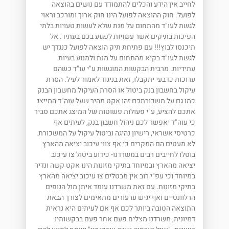
לחייב אין הידע והכלים להתמודד עם נושים בהוצאה
לפועל. חוק ההוצאה לפועל הינו חוק ארוך ומורכב וראוי
לגשת לעו"ד מהתחום על מנת שלא לעשות טעויות בלתי
הפיכות בתיקים אשר עשויות לפגוע בכם בעתיד. אל
תיכנסו לבוץ!!! עם פתיחת תיק הוצאה לפועל כנגדך יש
לגשת לעו"ד בקיא מהתחום על מנת ולמנוע בעיות
עתידיות. מרבית הבקשות המוגשות ע"י עו"ד כשהם
ערוכות כדבעי יתקבלו, זאת בניגוד לאמור לעיל. הסרת
עיקול בחשבון בנק ביטול או הסרת העיקול מחשבון הבנק
כמו גם על משכורתכם זהו אקט מהיר שעל עוה"ד המייצג
אתכם להציע, ע"י פעולות פשוטות של המיצג אתכם סביר
כי עוה"ד יאפשר לכם ניהול חשבון בנק, לעיתים אף
כרטיסי אשראי, רישיון נהיגה וביטול עיקול על המשכורת.
לא מעטים הם המקרים כי אף צווי עיכוב יציאה מהארץ
בוטלו לחייבים רבים במשרדנו- כידוע ביטול צו עיכוב
יציאה מהארץ ובמיוחד בתיקי מזונות הינו אקט קשה ונדיר
במיוחד וכי עפ"י רוב אין מבטלים צו עיכוב יציאה מהארץ
בתיקי מזונות. עם זאת משרדנו עומד איתן מול הגופים
הרלוונטיים ואף יגיש ערעורים מתאימים לצורך הבאת
התוצאה הטובה ביותר לכם אף אם לעיתים היא נראית
דמיונית, משרדנו מצליח פעם אחר פעם בבקשותיו