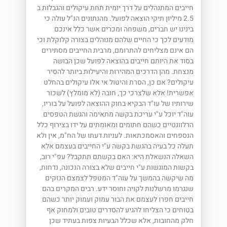
חייבים המתנהלים על דרך יומית תחת עיקולים והגבלות ב
2.5 מיליון תיקי הוצאה לפועל. מהנתונים הנ"ל עולה כי
בינינו יש חברים, משפחה ומכרים אשר כלל אינכם
מודעים לכך כי החיים שלהם מנוהלים בצורה קלוקלת וכי
הם אינם מצליחים להתרומם, מרבית החייבים מסתירים
בסוד את היותם חייבים בהוצאה לפועל שכן הבושה
מנצחת. מהן הדרכים המהירות והיעילות ביותר להסיר
עיקולים? אם כן, הסרת והיטול אי אלו עיקולים בהחלט
אפשרית! אלא שלצרכי כך, חובה (לא מומלץ) לשכור
שירותיו של עו"ד הבקיא בחוק ההוצאה לפועל על בוריו,
עוה"ד יוכל ע"י עריכת בקשה מתאימה והגשת הטפסים
הרלוונטיים כשהם חתומים ומאומתים על ידו בצירוף כלל
הנספחים והאסמכתאות. לעניות דעתו של הח"מ, אין ולא
תעלה כל בעיה בהגשת בקשה ע"י החייבים בעצמם אלא
השאלה הנשאלת היא: האם בקשתם תתקבל? עפ"י רוב,
בקשות המוגשות ע"י חייבים שלא בצורה הנכונה, נדחות,
מה שיקשה בהמשך על עוה"ד המטפל לצמצם הנזקים
שנגרמו מרשלנות לקויה וחוסר ידע. רבים המקרים בהם
חייבים חפרו לעצמם את הבור עמוק ועמוק יותר כשהם
בטוחים כי הצליחו להגיע להסדרים טובים ולמחוק אף
חלק מהחובות, אלא שכלל הבעיות צפות בעתיד שכן