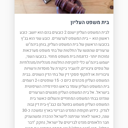
בית משפט העליון
לבית המשפט העליון ישנם 2 כובעים בהם הוא יושב: כובע
ראשון הוא – בית המשפט לערעורים. כובע שני הוא בג"ץ
בכובעו הראשון של בית המשפט העליון, בוחן ביהמ"ש
ערעורים שהוגשו על החלטות של בתי משפט מערכאות
נמוכות יותר- כדוגמת בית משפט מחוזי. בכובעו השני,
ישמש ביהמ"ש כלי לתקיפת החלטות מנהליות/מנהלתיות
של גופים ציבורים, להעביר ביקורת על מוסדות ורשויות
ציבוריות או לתקוף פסקי דין של בתי הדין השונים. בבית
המשפט העליון מכהנים כיום כ- 15 שופטים ו-2 רשמים.
בית המשפט העליון עומד בראש הפירמידה השיפוטית
בישראל. אל בית המשפט העליון מוגשים הערעורים
שנדונו בבתי המשפט המחוזיים והשלום כאשר בית
המשפט העליון משמש בפועל גם כבג"ץ-בית דין גבוה
לצדק. כידוע תקופת המנדט הבריטי בארץ נמשכה כ-30
שנה, כאשר לאחר שניתנה לישראל ההכרה ומשהעניק
חבר הלאומים מנדט לבריטים על ישראל, נחקק "דבר