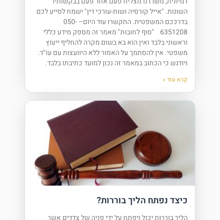
דמיונית, משרדנו מצליח פעם אחר פעם בבקשותיו
השונות. "אייל קורסיה ושות-עורכי דין" ישמח לסייע לכם
בדרככם המשפטית. התקשרו עוד היום– 050-
6351208 "סוף לחובות" מאמר זה מספק מידע כללי
וראשוני בלבד ואין הוא בא בשום מקרה להחליף ייעוץ
משפטי. אין להסתמך על האמור ללא היוועצות עם עו"ד.
ויודגש כי הכתוב במאמר זה נכון למועד כתיבתו בלבד.
קרא עוד »
כיצד נפתח הליך בוררות?
הליך בוררות יכול ויפתח על ידי פניה של צדדים אשר