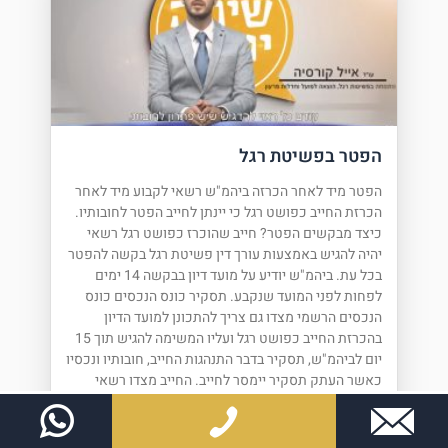
הפטר בפשיטת רגל
הפטר מיד לאחר הכרזה ביהמ"ש רשאי לקבוע מיד לאחר
הכרזת החייב כפושט רגל כי יינתן לחייב הפטר לחובותיו.
כיצד מבקשים הפטר? חייב שהוכרז כפושט רגל רשאי
יהיה להגיש באמצעות עורך דין פשיטת רגל בקשה להפטר
בכל עת. ביהמ"ש יודיע על מועד דיון בבקשה 14 ימים
לפחות לפני המועד שנקבע. תסקיר כונס הנכסים כונס
הנכסים הרשמי מצדו גם צריך להתכונן למועד הדיון
בהכרזת החייב כפושט רגל ועליו המשימה להגיש תוך 15
יום לביהמ"ש, תסקיר בדבר התנהגות החייב, חובותיו ונכסיו
כאשר העתק תסקיר יימסר לחייב. החייב מצדו רשאי
להתנגד לתסקיר שהוגש מאת הכונס או בעל התפקיד. דיון
בבקשת הפטר עפ"י רוב, מרבית הבקשות המוגשות
לביהמ"ש המחוזי בעניין הפטרים, מתנהלים בדלתיים