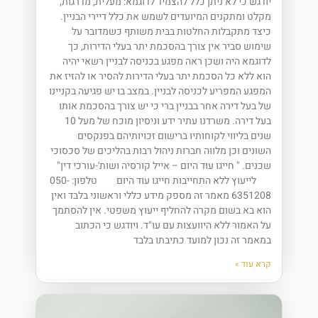
יודגש כי לא ניתן כלל להצמיד לדוגמא: מעלית, מדרגות,
מקלט ומתקנים המיועדים לשמש את כלל דיירי הבניין.
כיצד מתקבלות החלטות בבית משותף כשמדובר על
שימוש סביר אין צורך בהסכמת יתר בעלי הדירות, כך
לדוגמא היה ושכן ראה מפגע בכניסה לבניין רשאי יהיה
הוא ללא כל הסכמת יתר בעלי הדירות להסיר או להזיז את
המפגע המפריע לכניסה לבניין. במצב בו יש פגיעה בקניינו
של בעל דירה אחר בבניין ברי כי יש צורך בהסכמת אותו
בעל דירה. משרדנו עתיר ידע וניסיון מוכח של מעל 10
שנים בליווי לקוחותיו ברישום זכויותיהם בפנקסים
השונים וכן מלווה חברות ניהול רבות בהליכים של סכסוכי
שכנים. " חייגו עוד היום – אייל קורסיה ושות'-עורכי דין"
לייעוץ ללא התחייבות חייגו עוד היום טלפון: 050-
6351208 מאמר זה מספק מידע כללי וראשוני בלבד ואין
הוא בא בשום מקרה להחליף ייעוץ משפטי. אין להסתמך
על האמור ללא היוועצות עם עו"ד. ויודגש כי הכתוב
במאמר זה נכון למועד כתיבתו בלבד
קרא עוד »