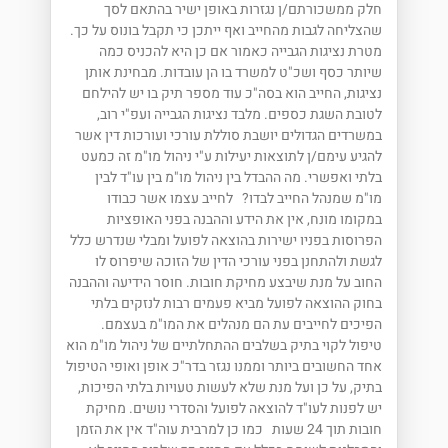
חלק ממשכורתם/ן נגזרות באופן ישיר בהתאם לסך
שהצליחה לגבות מהחייב ואף ייתכן כי תקבל בונוס על כך.
מטרת נציגות הגבייה כאמור אם כן היא להכניס כמה
שיותר כסף ושכ"ט למשרד בו הן עובדות. מבחינת אותן
נציגות, החייב הוא בסה"כ עוד מספר תיק בו יש להילחם
לטובת השגת כספים. מלבד נציגות הגבייה ועפ"י רוב,
במשרדים הגדולים יושבת סוללת עורכי ועורכות דין אשר
להגיע עימם/ן לתוצאות יעילות ע"י ניהול מו"מ זה כמעט
בלתי ואפשרי. מה ההבדל בין ניהול מו"מ בין עו"ד לבין
מו"מ שמנהל החייב לבדו? לחייב עצמו אשר כבודו
במקומו מונח, אין את הידע וההבנה בפני האופציות
הפרוסות בפניו ישירות בהוצאה לפועל ומבלי שנדרש כלל
לגשת ולהתחנן בפני עורכי הדין של הזוכה שיפרוס לו
החוב על מנת שיבצע מחיקת חובות. חוסר הידיעה וההבנה
בחוק ההוצאה לפועל מביא פעמים רבות לנזקים בלתי
הפיכים לחייבים עת הם מנהלים את המו"מ בעצמם.
טיפול לקוי בתיק בשלבים ההתחלתיים של ניהול מו"מ הוא
אחד החשובים ביותר וממנו נגזר בדר"כ אופן ואופי הטיפול
בתיק, על כן ועל מנת שלא לעשות טעויות בלתי הפיכות,
יש לפנות לעו"ד להוצאה לפועל והסדרי נושים. מחיקת
חובות תוך 24 שעות כמו כן למרבית עוה"ד אין את הזמן