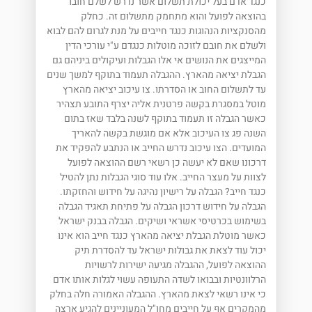
כנגד אדם בעל יכולת תשלום אשר נדרש לשלם חובו
בהוצאה לפועל והוא מתחמק מתשלום זה. כחלק
מהסנקציות הנהוגות כנגד חייבים על מנת לגרום להם לבוא
ולשלם את חובם לזוכה מוטלות כנגדם ע"י עורכי הדין
המייצגים את הנושים אי אלו הגבלות ועיקולים ביניהם גם
הגבלת יציאה מהארץ. ההגבלה תעמוד בתוקף למשך שנים
עד לתשלום החוב או הסדרתו. צו עיכוב יציאה מהארץ
מוטל במסגרת בקשה פרטנית אליה יצרף התובע תצהיר
כאשר הגבלה זו תעמוד בתוקף לשנה בלבד שאז בתום
השנה פג צו העיכוב אלא אם מוגשת בקשה להאריך
המועדים. הצו עיכוב נדרש החייב או הנתבע להפקיד את
דרכונו שאם לא יעשה כן רשאי רשם ההוצאה לפועל
לצוות על מעצר החייב. אלו עוד סוגי הגבלות נתן להטיל
כנגד חייב? הגבלה על רישיון נהיגה על חידוש והחזקתו.
הגבלה על חידוש דרכון הגבלה על פתיחת תאגיד הגבלה
בשימוש בכרטיסי אשראי ושיקים. הגבלה בבנק ישראל
כאשר מוטלת הגבלת יציאה מהארץ כנגד חייב הוא אינו
יכול עוד לצאת את גבולות ישראל עד להסדרת תיק
ההוצאה לפועל, ההגבלה מגיעה ישירות לרשויות
הרלוונטיות ובבואו לשדה התעופה עשוי לגלות אותו אדם
כי אינו רשאי לצאת מהארץ. ההגבלה האמורה חלה בחלק
מהמקרים אף על חייבים מחו"ל המעוניינים להגיע ארצה