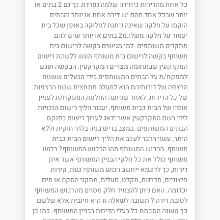
כל אחת מהדירות כיחידה שלמה נפרדת.כך גם 2 בתים או
יותר שבכל אחד מהם יש דירה אחת או יותר והבתים
הוקמו על חלקה שאינה ניתנת לחלוקה באופן שכל בית
יעמוד על חלקה משלו.מ2 בתים או יותר שיש להם
מתקנים משותפים. למי מגישים בקשה לרישום בית
משותף בקשה לרישום בית משותף תוגש ללשכת רישום
המקרקעין שבתחומה מצויים המקרקעין. הבקשה תוגש
למפקח/ת על הבתים המשותפים בידי הבעלים ששטח
הרצפה של דירותיהם הוא למעלה ממחצית שטח הרצפות
של כל הדירות. לאחר שניתנה החלטת המפקח/ת לעניין
אופיו של הבית כבית משותף, יעבור הליך רישום הזכויות
לידי רשם המקרקעין אשר ידאג לערוך רישום בפנקס
הבתים המשותפים. במצב בו יש בניה בלתי חוקית וללא
היתר, עשוי הדבר לעכב את הליך רישום הבית כבית
משותף. הרכוש המשותף מהו הרכוש המשותף? רכוש
משותף כולל את כל חלקי הבניין המשותף אשר אינן
דירות, כך לדוגמא ייחשב רכוש משותף: גגות, קירות
חיצוניים, מדרגות, מקלט, מעלית, מתקני הסקה או מים
וכדומה. האם ניתן להצמיד חלק מסוים מהרכוש המשותף
לטובת דירה ? תשובה לשאלה זו היא חיובית אלא שלשם
כך טעונה הסכמת כל בעלי הדירות בבניין המשותף. כמו כן