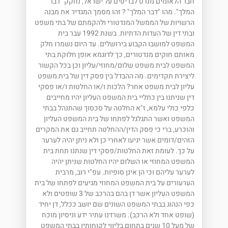
חבר הלאומים מנדט לבריטים על ישראל, נחקק "דבר
המלך". מהו "דבר המלך" ? זהו מסמך המגדיר את מבנה
הרשויות של הממשל המנדטורי ולהקמתם של בתי משפט
ובתי דין של העדות הדתיות. בשנת 1992 עבר בית
המשפט למושבו הקבוע בירושלים. עד היום נשמרו חלק
מאותם חוקים מנדטורים, כך לדוגמא אופן חלוקת בתי
המשפט לבית משפט שלום/מחוזי/עליון וכן בכל הקשור
ליצירת תקדימים. מה ההבדל בין פסק דין של בית משפט
עליון לבית משפט אחר? הלכות ו/או החלטות ו/או פסקי
דין שניתנו בין כתליי בית המשפט העליון יהיו מחייבים
כלפי כולי עלמא, ז"א החלטה על סכסוך שהתנהל בבתי
המשפט ואשר התגלגל לפתחו של בית המשפט העליון
והוכרע, ברי כי פסק הדין/ההחלטה תחייב גם את המקרים
הזהים/דומים אשר יגיעו לאחרי כן ולא ניתן יהיה לערער
על כך. לעומת זאת החלטות/פסקי דין שנתנו תחת בית
המשפט המחוזי או השלום יהיו החלטות שניתן יהיה
לערער עליהם וכי הן אינן סופיות. עפ"י רוב, מרבית
הערעורים על בית המשפט המחוזי מגיעים לפתחו של בית
המשפט העליון אשר דן בהם בהרכב של 3 שופטים ולא
כפי הנהוג בבתי המשפט השונים שם יושב ככלל, דן יחיד
(שופט אחד ולא הרכב). משרדנו עתיר ידע וניסיון מוכח
של מעל 10 שנים בתחום בליווי לקוחותיו בבתי המשפט