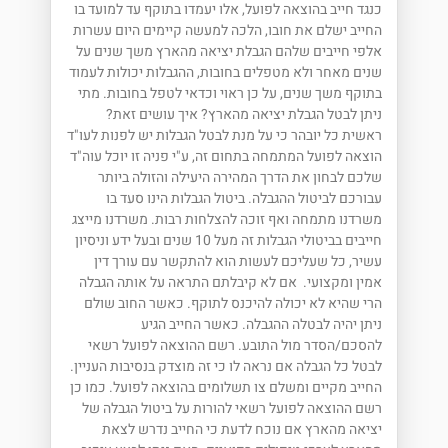
כנגד חייב בהוצאה לפועל, אלו יעמדו בתוקף עד למועד בו
החייב ישלם את חובו, הלכה למעשה קיימים היום עשרות
אלפי חייבים שלהם הגבלת יציאה מהארץ משך שנים על
שנים מאחר ולא מטפלים בחובות, ההגבלות יכולות לעמוד
בתוקף משך שנים, על כן ראוי וכדאי לטפל בחובות. מתי
ניתן לבטל הגבלת יציאה מהארץ? איך עושים זאת?
ראשית כל יובהר כי על מנת לבטל הגבלות יש לפנות לעו"ד
הוצאה לפועל המתמחה בתחום זה, ע"י פניה זו יוכל עוה"ד
שלכם לבחון את הדרך המהירה היעילה והזולה ביותר
עבורכם לביטול ההגבלה. ביטול הגבלות הינו סעד בו
משרדנו מתמחה ואף זוכה להצלחות רבות. משרדנו מייצג
חייבים בביטולי הגבלות זה מעל 10 שנים ובעל ידע וניסיון
עשיר, כל שעליכם לעשות הוא להתקשר עם עורך דין
אמין ומקצועי. אם לא קיבלתם התראה על אותה הגבלה
הרי שהיא לא יכולה להיכנס לתוקף. כאשר החוב שולם
ניתן יהיה לבטלה ההגבלה. כאשר החייב הגיע
להסכם/הסדר מול התובע. רשם ההוצאה לפועל רשאי
לבטל כל הגבלה אם נראה לו כי זה מוצדק בנסיבות העניין.
החייב מקיים ומשלם צו תשלומים בהוצאה לפועל. כמו כן
רשם ההוצאה לפועל רשאי להורות על ביטול הגבלה של
יציאה מהארץ אם נוכח לדעת כי החייב נדרש לצאת