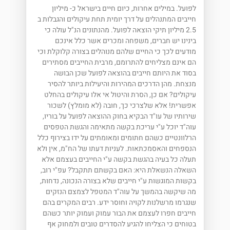
לפועל. במילים אחרות, כיום חיים בישראל כ- מיליון
חייבים המתנהלים על דרך יומית תחת עיקולים והגבלות ב
2.5 מיליון תיקי הוצאה לפועל. מהנתונים הנ"ל עולה כי
בינינו יש חברים, משפחה ומכרים אשר כלל אינכם
מודעים לכך כי החיים שלהם מנוהלים בצורה קלוקלת וכי
הם אינם מצליחים להתרומם, מרבית החייבים מסתירים
בסוד את היותם חייבים בהוצאה לפועל שכן הבושה
מנצחת. מהן הדרכים המהירות והיעילות ביותר להסיר
עיקולים? אם כן, הסרת והיטול אי אלו עיקולים בהחלט
אפשרית! אלא שלצרכי כך, חובה (לא מומלץ) לשכור
שירותיו של עו"ד הבקיא בחוק ההוצאה לפועל על בוריו,
עוה"ד יוכל ע"י עריכת בקשה מתאימה והגשת הטפסים
הרלוונטיים כשהם חתומים ומאומתים על ידו בצירוף כלל
הנספחים והאסמכתאות. לעניות דעתו של הח"מ, אין ולא
תעלה כל בעיה בהגשת בקשה ע"י החייבים בעצמם אלא
השאלה הנשאלת היא: האם בקשתם תתקבל? עפ"י רוב,
בקשות המוגשות ע"י חייבים שלא בצורה הנכונה, נדחות,
מה שיקשה בהמשך על עוה"ד המטפל לצמצם הנזקים
שנגרמו מרשלנות לקויה וחוסר ידע. רבים המקרים בהם
חייבים חפרו לעצמם את הבור עמוק ועמוק יותר כשהם
בטוחים כי הצליחו להגיע להסדרים טובים ולמחוק אף