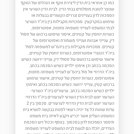
כמו כן אחראי בית הדין ליצירת ווקף או הנהלתו של הווקף
שנוצר לטובת מוסלמים בבתי הדין. לבית הדין השרעי אין
הסמכות לדון בעניינים נגררים הקשורים בבעלות או
שימוש במקרקעין. סמכויות מקבילות בין ביה"ד השרעי
לבתי המשפט לענייני משפחה מזונות, אפוטרופוס,
כשרות יוחסין של קטינים, איסור שימוש ברכוש של פסול
דין, ענייני אבהות וענייני משמורת ואפוטרופוס של
קטינים. סמכויות מקבילות בין ביהמ"ש למשפחה למול
ביה"ד הנוצרי אפוטרופוס, כשרות יוחסין של קטינים,
אישור שימוש ברכושם של פסולי דין, ענייני ירושה כשיש
הסכמה בכתב וכן אימוץ ילדים כשיש הסכמה בכתב.
ביה"ד הדרוזי אל מול ביהמ"ש לענייני משפחה מזונות,
אפוטרופוס, כשרות יוחסין של קטינים, אישור שימוש
ברכוש קטין, ענייני ירושה כשיש הסכמה בכתב ואימוץ
ילדים כשיש הסכמה בכתב. ערעורים ביה"ד השרעי-
הערעור יוגש לבית הדין השרעי לערעורים ביה"ד הדרוזי-
הערעור יוגש לבית הדין הדרוזי לערעורים. סכסוך בין 2
עדות שונות כל צד יהיה רשאי לפנות בבקשה לנשיא בית
המשפט העליון אשר יכריע ויקבע לאיזה בית משפט
תימסר הסמכות לדון בסכסוך. בנוסף וככול ויש הסכמת
הצדדים, יוכלו הם לגשת לבית המשפט לענייני משפחה