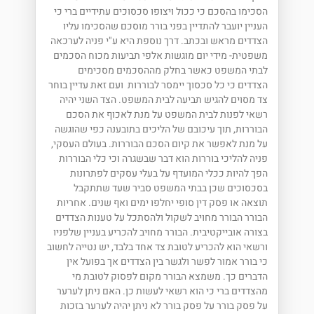
הסכימו בהסכם כי ככול ויצופו סכסוכים עתידיים ברי כי
העניין יועבר להתדיין בפני בורר מוסכם שהסכימו עליו
הצדדים מראש ובכתב. דרך נוספת היא ע"י פניה לערכאה
משפטית- מידי יום מוגשות אלפי תביעות מכוח הסכמים
לבתי המשפט כאשר בחלק מההסכמים מסכימים
הצדדים כי כל סכסוך יימסר לבוררות ועם זאת עדיין בוחר
צד מסוים להגיש תביעה לבית המשפט. הצד השני יהיה
רשאי לפנות לבית המשפט על מנת לאכוף את הסכם
הבוררות, תוך עיכובם של הליכים בתובענה כפי שהוגשה
על מנת לאפשר את קיום הסכם הבוררות. בעולם העסקי,
פניה להליכי בוררות הוא דבר שבשגרה וכי כלי הבוררות
הפך להיות ככלי המועדף על בעלי עסקים לפתרונות
בסכסוכים שכן בבתי המשפט סביר שעד שתתקבל
תוצאה או פסק דין סופי יחלפו ימים ואף שנים. אחריות
הבורר הבורר מחויב לשקול ולהסתכל על טענות הצדדים
בצורה אובייקטיבית. הבורר מחויב להכריע בעניין שלפניו
ורשאי הוא להכריע לטובת צד אחד בלבד, יש נטייה לחשוב
כי בורר אמור לפשר ולגשר בין הצדדים אך בפועל אין
הדברים כך. משמצא הבורר מקום לפסוק לטובת מי
מהצדדים ברי כי הוא רשאי לעשות כן. האם ניתן לערער
על פסק בורר על פסק בורר לא ניתן יהיה לערער בזכות