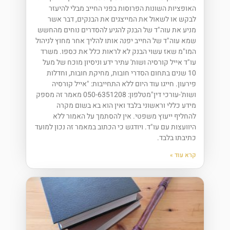
האופציות השונות הפרוסות בפני החייב מבלי להיעזר
לבקש או לשאול את המייצגים את הבנקים, דבר אשר
מניע את עוה"ד של הבנק להגיע להסדרים נוחים מהחשש
שמא עוה"ד של החייב יפנה אותו להליך אחר מחוץ לניהול
המו"מ שאז עשוי הבנק לא לראות כלל את כספו. משרד
עו"ד אייל קורסיה ושות' עתיר ידע וניסיון מוכח של מעל
10 שנים בתחום הסדרי חובות, מחיקת חובות, וחדלות
פירעון. חייגו עוד היום ללא התחייבות: "אייל קורסיה
ושות'-עורכי דין"מטלפון: 050-6351208 מאמר זה מספק
מידע כללי וראשוני בלבד ואין הוא בא בשום מקרה
להחליף ייעוץ משפטי. אין להסתמך על האמור ללא
היוועצות עם עו"ד. ויודגש כי הכתוב במאמר זה נכון למועד
כתיבתו בלבד.
קרא עוד »