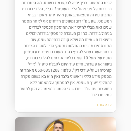
לבית המפשט וצריך יהיה לבקש את רשותו. מה היתרונות
בבוררות על פני ניהול הליך משפטי? ככלל, הליכי בוררות
מניבים פירות ותוצאות באופן מהיר יותר מאשר בבתי
המשפט, שפע פ"י רוב נמשכים הדיונים אף לאחר מספר
שנים זאת מבלי להזכיר את החיסכון הכספי לצדדים
בניהול בוררות. כמו כן העובדה כי פסקי בוררות יכולים
ויישארו חשאיים מה שלא קורה בבתי המשפט, שם
מפורסמים מרבית ההחלטות ופסקי הדין לטובת הציבור
הרחב אשר רשאי להציץ בהם. משרדנו עתיר ידע וניסיון
מוכח של מעל 10 שנים בליווי אזרחים להליכי בוררות,
גישור או פשרות. חייגו עוד היום לקבלת טיפול: "אייל
קורסיה ושות'-עורכי דין". טלפון: 050-6351208 מאמר זה
מספק מידע כללי וראשוני בלבד ואין הוא בא בשום מקרה
להחליף ייעוץ משפטי. אין להסתמך על האמור ללא
היוועצות עם עו"ד. ויודגש כי הכתוב במאמר זה נכון למועד
כתיבתו בלבד.
קרא עוד »