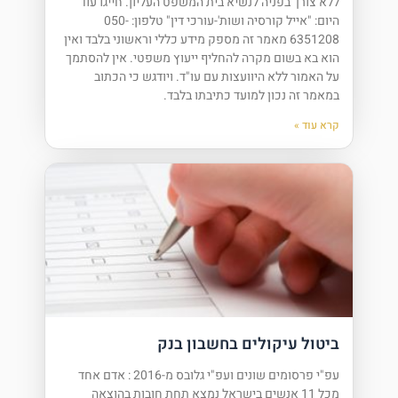
ללא צורך בפניה לנשיא בית המשפט העליון. חייגו עוד
היום: "אייל קורסיה ושות'-עורכי דין" טלפון: 050-
6351208 מאמר זה מספק מידע כללי וראשוני בלבד ואין
הוא בא בשום מקרה להחליף ייעוץ משפטי. אין להסתמך
על האמור ללא היוועצות עם עו"ד. ויודגש כי הכתוב
במאמר זה נכון למועד כתיבתו בלבד.
קרא עוד »
ביטול עיקולים בחשבון בנק
עפ"י פרסומים שונים ועפ"י גלובס מ-2016 : אדם אחד
מכל 11 אנשים בישראל נמצא תחת חובות בהוצאה