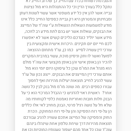
והסבלנות לשוחח בכלל עם החייב כך שלרוב החייב לא
נתקל כלל בעורך הדין וכי כל ההתנהלות היא מול נציגות
גבייה אשר להן אין כל ידע משפטי אשר עשוי לשנות דעתן
ומבחינתן והמטרתן היא רק גביית כספים! החייב כלל אינו
מודע למשמעות השאלות הנשאלות ע"י עוה"ד של המייצג
את הבנקים, שאלות אשר יש בהם לתת מידע רב לזוכה,
מידע אשר יוליד כנגדכם הליכים קשים אשר לא יאפשרו
לכם חיי יום יום תקינים. היכרות אישית ומקצועית בין
עורכי דין עשויה לסייע כמו כן, עו"ד מתחום ההוצאה
לפועל ואשר לו ותק וניסיון מוכח, עשוי במרבית המקרים
להכיר הן באופן אישי והן באופן מקצועי את עוה"ד מולם
הוא מנהל את המו"מ שכן כל עיסוקו היום יומי הוא מול
אותם עורכי דין המייצגים את הבנקים. ייצוג נכון של עו"ד
עשוי להניב לחייב תוצאות יעילות מהירות ואף לחסוך
עבורו כספים רבים. מה שונה מו"מ מול בנק לבין כל נושה
אחר? ראשית ראוי להדגיש כי ההבדל המרכזי הוא כי על
הבנק חלות חובות ואחריות נאמנות כלפי לקוחותיו מה
שלא חל על נושה רגיל פרטי, הבנק מחויב לאי אלו כללים
הן על-פי רוח הפסיקה והן על-פי רוח המחוקק. הכרת
החוק והפסיקה של המייצג אתכם עשויה להניב עבורכם
תוצאות מהירות דרך שיחת טלפון אחת שינהלו בינהם
עוה"ד שכן כל אחד מהם ישפוך טענותיו החוקיות וכן את