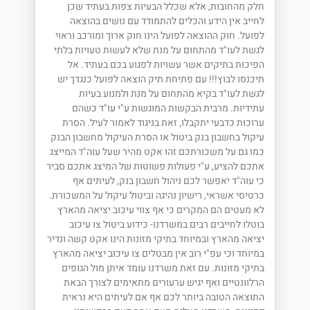
חלק מהחובות, אלא שכלל הבעיות צפות בעתיד שכן
לחייב אין הידע והכלים להתמודד עם נושים בהוצאה
לפועל. חוק ההוצאה לפועל הינו חוק ארוך ומורכב וראוי
לגשת לעו"ד מהתחום על מנת שלא לעשות טעויות בלתי
הפיכות בתיקים אשר עשויות לפגוע בכם בעתיד. אל
תיכנסו לבוץ!!! עם פתיחת תיק הוצאה לפועל כנגדך יש
לגשת לעו"ד בקיא מהתחום על מנת ולמנוע בעיות
עתידיות. מרבית הבקשות המוגשות ע"י עו"ד כשהם
ערוכות כדבעי יתקבלו, זאת בניגוד לאמור לעיל. הסרת
עיקול בחשבון בנק ביטול או הסרת העיקול מחשבון הבנק
כמו גם על משכורתכם זהו אקט מהיר שעל עוה"ד המייצג
אתכם להציע, ע"י פעולות פשוטות של המיצג אתכם סביר
כי עוה"ד יאפשר לכם ניהול חשבון בנק, לעיתים אף
כרטיסי אשראי, רישיון נהיגה וביטול עיקול על המשכורת.
לא מעטים הם המקרים כי אף צווי עיכוב יציאה מהארץ
בוטלו לחייבים רבים במשרדנו- כידוע ביטול צו עיכוב
יציאה מהארץ ובמיוחד בתיקי מזונות הינו אקט קשה ונדיר
במיוחד וכי עפ"י רוב אין מבטלים צו עיכוב יציאה מהארץ
בתיקי מזונות. עם זאת משרדנו עומד איתן מול הגופים
הרלוונטיים ואף יגיש ערעורים מתאימים לצורך הבאת
התוצאה הטובה ביותר לכם אף אם לעיתים היא נראית