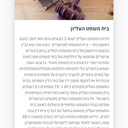
בית משפט העליון
לבית המשפט העליון ישנם 2 כובעים בהם הוא יושב: כובע
ראשון הוא – בית המשפט לערעורים. כובע שני הוא בג"ץ
בכובעו הראשון של בית המשפט העליון, בוחן ביהמ"ש
ערעורים שהוגשו על החלטות של בתי משפט מערכאות
נמוכות יותר- כדוגמת בית משפט מחוזי. בכובעו השני,
ישמש ביהמ"ש כלי לתקיפת החלטות מנהליות/מנהלתיות
של גופים ציבורים, להעביר ביקורת על מוסדות ורשויות
ציבוריות או לתקוף פסקי דין של בתי הדין השונים. בבית
המשפט העליון מכהנים כיום כ- 15 שופטים ו-2 רשמים.
בית המשפט העליון עומד בראש הפירמידה השיפוטית
בישראל. אל בית המשפט העליון מוגשים הערעורים
שנדונו בבתי המשפט המחוזיים והשלום כאשר בית
המשפט העליון משמש בפועל גם כבג"ץ-בית דין גבוה
לצדק. כידוע תקופת המנדט הבריטי בארץ נמשכה כ-30
שנה, כאשר לאחר שניתנה לישראל ההכרה ומשהעניק