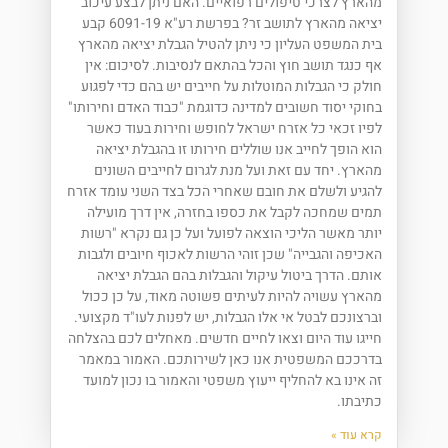
מהארץ לצרכי טיפולים רפואיים. האם ניתן לבצע עיכוב
יציאה מהארץ לתושב זר? בפרשת רע"א 6091-19 קבע
בית המשפט העליון כי ניתן להטיל הגבלת יציאה מהארץ
אף כנגד תושב חוץ והכל בהתאם לנסיבות. לסיכום: אין
חולק כי הגבלות המוטלות על חייבים יש בהם כדי לפגוע
בחוקי יסוד חשובים למדינה כדוגמת "כבוד האדם וחירותו"
לפיו זכאי כל אזרח ישראל לחופש וחירות בעוד כאשר
הוא הופך לחייב אנו שוללים חירותו זו בהגבלת יציאה
מהארץ. יחד עם זאת ועל מנת לגרום לחייבים השונים
להגיע ולשלם את חובם שאחרי הכל בצד השני עומד אזרח
תמים שמחכה לקבל את כספו בחזרה, אין דרך מועילה
יותר מאשר הליכי הוצאה לפועל ועל כן גם נקרא "רשות
האכיפה והגבייה" שכן זוהי הרשות לאכוף חיובים ולגבות
אותם. הדרך ביטול עיקול והגבלות בהם הגבלת יציאה
מהארץ עשויה להיות לעיתים פשוטה מאוד, על כן ככול
וברצונכם לבטל אי אלו הגבלות, יש לפנות לעו"ד מקצועי.
חייגו עוד היום וצאו לחיים חדשים. מאחלים לכם בהצלחה
בדרככם המשפטית אנו כאן לשירותכם. האמור במאמר
זה אינו בא להחליף ייעוץ משפטי והאמור בו נכון למועד
כתיבתו.
קרא עוד »