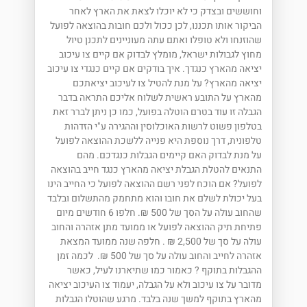
וחוששים ובצדק כי לא יוכלו לצאת את הארץ לאחר
הביקור אותו תכננו, לכן ככול ולכם חובות בהוצאה לפועל
שהוזנחו ולא טופלו ואתם עתה מעוניינים לתכנן טיול
מחוץ לגבולות ישראל, מומלץ לבדוק אם קיים צו עיכוב
יציאה מהארץ כנגדך. איך בודקים אם קיים כנגדי צו עיכוב
יציאה מהארץ? על מנת להטיל צו לעיכוב יציאתכם
מהארץ על התובע ראשית לשלוח אליכם התראה בדבר
הגבלה זו עוד בטרם הוטלה בפועל, כמו כן ניתן לברר זאת
בטלפון פשוט לרשות האוכלוסין וההגירה ע"י הזדהות
טלפונית, דרך נוספת היא פנייה ללשכת ההוצאה לפועל
על מנת לבדוק האם קיימים הגבלות כנגדכם. מהם
התנאים להטלת הגבלת יציאה מהארץ כנגד חייב בהוצאה
לפועל? אם הוכח לפני רשם ההוצאה לפועל כי החייב הינו
בעל יכולת לשלם את חובו והוא מתחמק מהתשלום ובלבד
שהחוב עולה על הסך של 500 ₪. חלפו 6 חודשים מיום
פתיחת תיק ההוצאה לפועל או ממועד מתן אזהרה והחוב
עולה על סך של 2,500 ₪ . חלפה שנה ממועד המצאת
אזהרה לחייב והחוב עולה על סך של 500 ₪. לכמה זמן
ההגבלות בתוקף ? כאמור כמו שתיארנו לעיל, כאשר
מדובר על צו עיכוב ולא על הגבלה, יעמוד צו העיכוב יציאה
מהארץ בתוקף למשך שנה בלבד. מרגע שהוטלו הגבלות