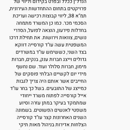
הנדל״ן ככלל ובפרט בקידום וליווי של
פרויקטים בתחום ההתחדשות העירונית,
תמ"א 38, ליווי קבוצות רכישה ועריכת
הסכמי מכר. כמו כן המשרד מתמחה
בחדלות פירעון, הוצאה לפועל, הסדרי
נושים, צוואות וירושות. את תחילת דרכו
המשפטית עשה עו"ד קורסייה דווקא
בצד השני, כששימש עו"ד במשרדים
גדולים וייצג חברות ענק, בנקים, חברות
מימון, חברות סלולר ועוד. שם נחשף
מידי יום לקשיים הבלתי פוסקים של
החייבים אשר אותם היה צריך לגבות
כמייצג של התובעים. בשל כך בחר עו"ד
אייל קורסייה לפתוח משרד ייחודי
שמתמקד בעיקר במתן עזרה וסיוע
משפטי לאנשים הפשוטים. בשמונה
השנים האחרונות קצר עו"ד קורסייה
הצלחות אדירות בניהול מאות תיקי