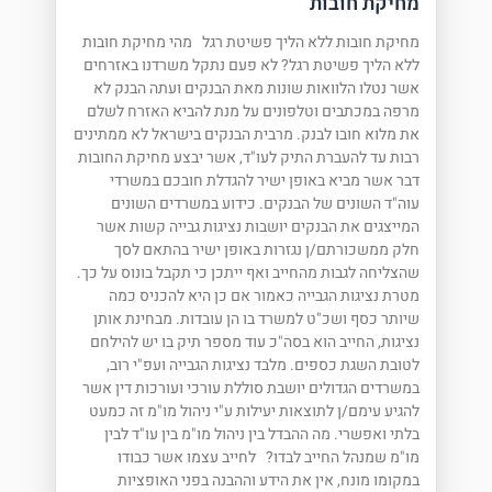
מחיקת חובות
מחיקת חובות ללא הליך פשיטת רגל מהי מחיקת חובות
ללא הליך פשיטת רגל? לא פעם נתקל משרדנו באזרחים
אשר נטלו הלוואות שונות מאת הבנקים ועתה הבנק לא
מרפה במכתבים וטלפונים על מנת להביא האזרח לשלם
את מלוא חובו לבנק. מרבית הבנקים בישראל לא ממתינים
רבות עד להעברת התיק לעו"ד, אשר יבצע מחיקת החובות
דבר אשר מביא באופן ישיר להגדלת חובכם במשרדי
עוה"ד השונים של הבנקים. כידוע במשרדים השונים
המייצגים את הבנקים יושבות נציגות גבייה קשות אשר
חלק ממשכורתם/ן נגזרות באופן ישיר בהתאם לסך
שהצליחה לגבות מהחייב ואף ייתכן כי תקבל בונוס על כך.
מטרת נציגות הגבייה כאמור אם כן היא להכניס כמה
שיותר כסף ושכ"ט למשרד בו הן עובדות. מבחינת אותן
נציגות, החייב הוא בסה"כ עוד מספר תיק בו יש להילחם
לטובת השגת כספים. מלבד נציגות הגבייה ועפ"י רוב,
במשרדים הגדולים יושבת סוללת עורכי ועורכות דין אשר
להגיע עימם/ן לתוצאות יעילות ע"י ניהול מו"מ זה כמעט
בלתי ואפשרי. מה ההבדל בין ניהול מו"מ בין עו"ד לבין
מו"מ שמנהל החייב לבדו? לחייב עצמו אשר כבודו
במקומו מונח, אין את הידע וההבנה בפני האופציות