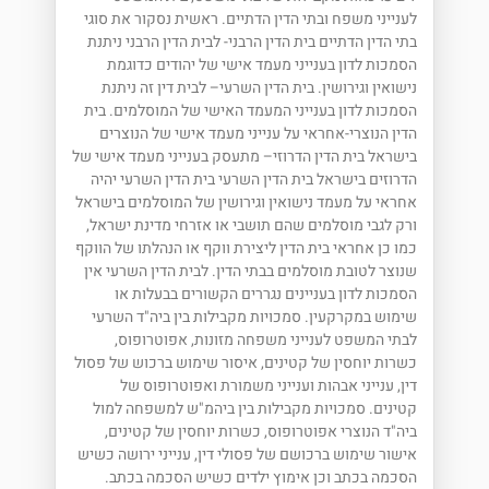
לענייני משפח ובתי הדין הדתיים. ראשית נסקור את סוגי
בתי הדין הדתיים בית הדין הרבני- לבית הדין הרבני ניתנת
הסמכות לדון בענייני מעמד אישי של יהודים כדוגמת
נישואין וגירושין. בית הדין השרעי– לבית דין זה ניתנת
הסמכות לדון בענייני המעמד האישי של המוסלמים. בית
הדין הנוצרי-אחראי על ענייני מעמד אישי של הנוצרים
בישראל בית הדין הדרוזי– מתעסק בענייני מעמד אישי של
הדרוזים בישראל בית הדין השרעי בית הדין השרעי יהיה
אחראי על מעמד נישואין וגירושין של המוסלמים בישראל
ורק לגבי מוסלמים שהם תושבי או אזרחי מדינת ישראל,
כמו כן אחראי בית הדין ליצירת ווקף או הנהלתו של הווקף
שנוצר לטובת מוסלמים בבתי הדין. לבית הדין השרעי אין
הסמכות לדון בעניינים נגררים הקשורים בבעלות או
שימוש במקרקעין. סמכויות מקבילות בין ביה"ד השרעי
לבתי המשפט לענייני משפחה מזונות, אפוטרופוס,
כשרות יוחסין של קטינים, איסור שימוש ברכוש של פסול
דין, ענייני אבהות וענייני משמורת ואפוטרופוס של
קטינים. סמכויות מקבילות בין ביהמ"ש למשפחה למול
ביה"ד הנוצרי אפוטרופוס, כשרות יוחסין של קטינים,
אישור שימוש ברכושם של פסולי דין, ענייני ירושה כשיש
הסכמה בכתב וכן אימוץ ילדים כשיש הסכמה בכתב.