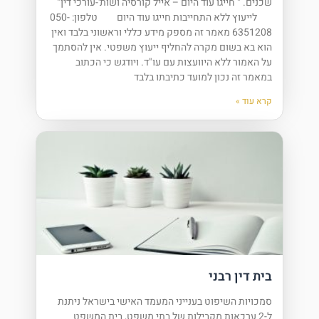
שכנים. " חייגו עוד היום – אייל קורסיה ושות'-עורכי דין"
לייעוץ ללא התחייבות חייגו עוד היום טלפון: 050-
6351208 מאמר זה מספק מידע כללי וראשוני בלבד ואין
הוא בא בשום מקרה להחליף ייעוץ משפטי. אין להסתמך
על האמור ללא היוועצות עם עו"ד. ויודגש כי הכתוב
במאמר זה נכון למועד כתיבתו בלבד
קרא עוד »
בית דין רבני
סמכויות השיפוט בענייני המעמד האישי בישראל ניתנת
ל-2 ערכאות מקבילות של בתי משפט, בית המשפט