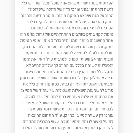
הפרוסות בפניו ישירות בהוצאה לפועל ומבלי שנדרש כלל
לגשת ולהתחנן בפני עורכי הדין של הזוכה שיפרוס לו
החוב על מנת שיבצע מחיקת חובות. חוסר הידיעה וההבנה
בחוק ההוצאה לפועל מביא פעמים רבות לנזקים בלתי
הפיכים לחייבים עת הם מנהלים את המו"מ בעצמם.
טיפול לקוי בתיק בשלבים ההתחלתיים של ניהול מו"מ הוא
אחד החשובים ביותר וממנו נגזר בדר"כ אופן ואופי הטיפול
בתיק, על כן ועל מנת שלא לעשות טעויות בלתי הפיכות,
יש לפנות לעו"ד להוצאה לפועל והסדרי נושים. מחיקת
חובות תוך 24 שעות כמו כן למרבית עוה"ד אין את הזמן
והסבלנות לשוחח בכלל עם החייב כך שלרוב החייב לא
נתקל כלל בעורך הדין וכי כל ההתנהלות היא מול נציגות
גבייה אשר להן אין כל ידע משפטי אשר עשוי לשנות דעתן
ומבחינתן והמטרתן היא רק גביית כספים! החייב כלל אינו
מודע למשמעות השאלות הנשאלות ע"י עוה"ד של המייצג
את הבנקים, שאלות אשר יש בהם לתת מידע רב לזוכה,
מידע אשר יוליד כנגדכם הליכים קשים אשר לא יאפשרו
לכם חיי יום יום תקינים. היכרות אישית ומקצועית בין
עורכי דין עשויה לסייע כמו כן, עו"ד מתחום ההוצאה
לפועל ואשר לו ותק וניסיון מוכח, עשוי במרבית המקרים
להכיר הן באופן אישי והן באופן מקצועי את עוה"ד מולם