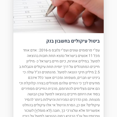
ביטול עיקולים בחשבון בנק
עפ"י פרסומים שונים ועפ"י גלובס מ-2016 : אדם אחד
מכל 11 אנשים בישראל נמצא תחת חובות בהוצאה
לפועל. במילים אחרות, כיום חיים בישראל כ- מיליון
חייבים המתנהלים על דרך יומית תחת עיקולים והגבלות ב
2.5 מיליון תיקי הוצאה לפועל. מהנתונים הנ"ל עולה כי
בינינו יש חברים, משפחה ומכרים אשר כלל אינכם
מודעים לכך כי החיים שלהם מנוהלים בצורה קלוקלת וכי
הם אינם מצליחים להתרומם, מרבית החייבים מסתירים
בסוד את היותם חייבים בהוצאה לפועל שכן הבושה
מנצחת. מהן הדרכים המהירות והיעילות ביותר להסיר
עיקולים? אם כן, הסרת והיטול אי אלו עיקולים בהחלט
אפשרית! אלא שלצרכי כך, חובה (לא מומלץ) לשכור
שירותיו של עו"ד הבקיא בחוק ההוצאה לפועל על בוריו,