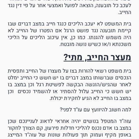
לעכב כל תובענה, הוצאה לפועל ואמצעי אחר על פי דין נגד
החייב.
בית המשפט לא יעכב הליכים כנגד חייב במצב דברים שבו
קיימת תובענה נגד פושט הרגל אם הפטרו של החייב לא
היה משמש להגנתו. כמו כן, אין עיכוב הליכים על הליכי
משכנתא ו/או כשיש נושה מובטח.
מעצר החייב, מתי?
בית משפט רשאי להורות בצו על מעצרו של החייב ותפסית
הנכסים שברשותו במצב דברים בו יש חשש כי החייב ימלט
לאחר שהגיש/הוגשה הבקשה לפשיטת רגל וכן במצב בו
יש חשש כי החייב עלול להסתיר או להשמיד נכסים וכן
במצב בו החייב לא הגיע לחקירת יכולת.
למה חשוב להיוועץ עם עו"ד לפני?
עוה"ד המטפל בנושים יהיה אחראי לדאוג לעניינכם שכן
במצב בו אדם נכנס להליכי חדלות פירעון, קם הצורך לחקור
באופן מקיף ועמוק תוך פעולות שונות של עוה"ד המייצג