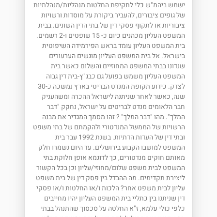
ישמש ביהמ"ש כלי לתקיפת החלטות מנהליות/מנהלתיות
של גופים ציבורים, להעביר ביקורת על מוסדות ורשויות
ציבוריות או לתקוף פסקי דין של בתי הדין השונים. בבית
המשפט העליון מכהנים כיום כ- 15 שופטים ו-2 רשמים.
בית המשפט העליון עומד בראש הפירמידה השיפוטית
בישראל. אל בית המשפט העליון מוגשים הערעורים
שנדונו בבתי המשפט המחוזיים והשלום כאשר בית
המשפט העליון משמש בפועל גם כבג"ץ-בית דין גבוה
לצדק. כידוע תקופת המנדט הבריטי בארץ נמשכה כ-30
שנה, כאשר לאחר שניתנה לישראל ההכרה ומשהעניק
חבר הלאומים מנדט לבריטים על ישראל, נחקק "דבר
המלך". מהו "דבר המלך" ? זהו מסמך המגדיר את מבנה
הרשויות של הממשל המנדטורי ולהקמתם של בתי משפט
ובתי דין של העדות הדתיות. בשנת 1992 עבר בית
המשפט למושבו הקבוע בירושלים. עד היום נשמרו חלק
מאותם חוקים מנדטורים, כך לדוגמא אופן חלוקת בתי
המשפט לבית משפט שלום/מחוזי/עליון וכן בכל הקשור
ליצירת תקדימים. מה ההבדל בין פסק דין של בית משפט
עליון לבית משפט אחר? הלכות ו/או החלטות ו/או פסקי
דין שניתנו בין כתליי בית המשפט העליון יהיו מחייבים
כלפי כולי עלמא, ז"א החלטה על סכסוך שהתנהל בבתי