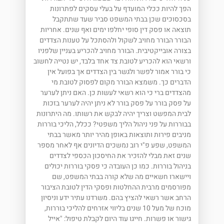
הפך להיות ככלי המועדף על בעלי עסקים לפתרונות
בסכסוכים שכן בבתי המשפט סביר שעד שתתקבל
תוצאה או פסק דין סופי יחלפו ימים ואף שנים. אחריות
הבורר הבורר מחויב לשקול ולהסתכל על טענות הצדדים
בצורה אובייקטיבית. הבורר מחויב להכריע בעניין שלפניו
ורשאי הוא להכריע לטובת צד אחד בלבד, יש נטייה לחשוב
כי בורר אמור לפשר ולגשר בין הצדדים אך בפועל אין
הדברים כך. משמצא הבורר מקום לפסוק לטובת מי
מהצדדים ברי כי הוא רשאי לעשות כן. האם ניתן לערער
על פסק בורר על פסק בורר לא ניתן יהיה לערער בזכות
לבית המפשט וצריך יהיה לבקש את רשותו. מה היתרונות
בבוררות על פני ניהול הליך משפטי? ככלל, הליכי בוררות
מניבים פירות ותוצאות באופן מהיר יותר מאשר בבתי
המשפט, שפע פ"י רוב נמשכים הדיונים אף לאחר מספר
שנים זאת מבלי להזכיר את החיסכון הכספי לצדדים
בניהול בוררות. כמו כן העובדה כי פסקי בוררות יכולים
ויישארו חשאיים מה שלא קורה בבתי המשפט, שם
מפורסמים מרבית ההחלטות ופסקי הדין לטובת הציבור
הרחב אשר רשאי להציץ בהם. משרדנו עתיר ידע וניסיון
מוכח של מעל 10 שנים בליווי אזרחים להליכי בוררות,
גישור או פשרות. חייגו עוד היום לקבלת טיפול: "אייל