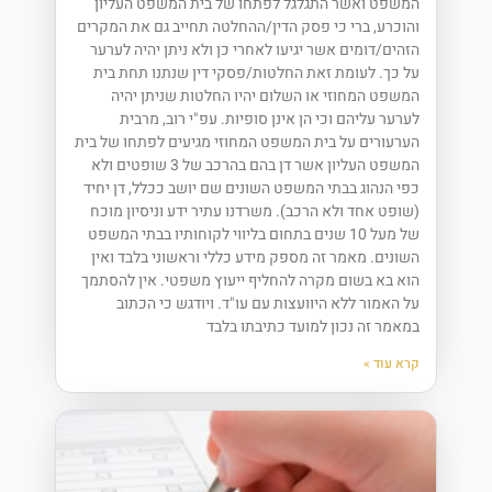
המשפט ואשר התגלגל לפתחו של בית המשפט העליון
והוכרע, ברי כי פסק הדין/ההחלטה תחייב גם את המקרים
הזהים/דומים אשר יגיעו לאחרי כן ולא ניתן יהיה לערער
על כך. לעומת זאת החלטות/פסקי דין שנתנו תחת בית
המשפט המחוזי או השלום יהיו החלטות שניתן יהיה
לערער עליהם וכי הן אינן סופיות. עפ"י רוב, מרבית
הערעורים על בית המשפט המחוזי מגיעים לפתחו של בית
המשפט העליון אשר דן בהם בהרכב של 3 שופטים ולא
כפי הנהוג בבתי המשפט השונים שם יושב ככלל, דן יחיד
(שופט אחד ולא הרכב). משרדנו עתיר ידע וניסיון מוכח
של מעל 10 שנים בתחום בליווי לקוחותיו בבתי המשפט
השונים. מאמר זה מספק מידע כללי וראשוני בלבד ואין
הוא בא בשום מקרה להחליף ייעוץ משפטי. אין להסתמך
על האמור ללא היוועצות עם עו"ד. ויודגש כי הכתוב
במאמר זה נכון למועד כתיבתו בלבד
קרא עוד »