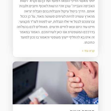
יותר מאשר הליכי הוצאה לפועל ועל כן גם נקרא "רשות
האכיפה והגבייה" שכן זוהי הרשות לאכוף חיובים ולגבות
אותם. הדרך ביטול עיקול והגבלות בהם הגבלת יציאה
מהארץ עשויה להיות לעיתים פשוטה מאוד, על כן ככול
וברצונכם לבטל אי אלו הגבלות, יש לפנות לעו"ד מקצועי.
חייגו עוד היום וצאו לחיים חדשים. מאחלים לכם בהצלחה
בדרככם המשפטית אנו כאן לשירותכם. האמור במאמר
זה אינו בא להחליף ייעוץ משפטי והאמור בו נכון למועד
כתיבתו.
קרא עוד »