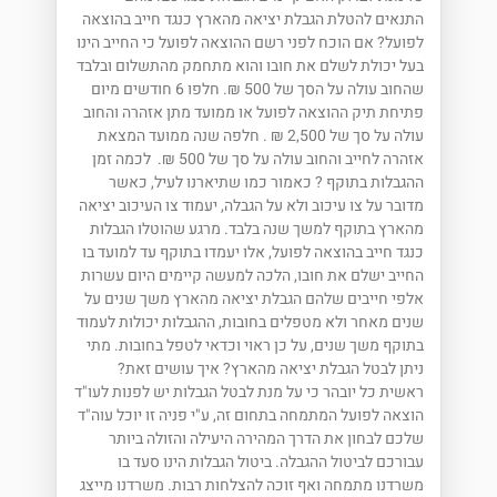
התנאים להטלת הגבלת יציאה מהארץ כנגד חייב בהוצאה
לפועל? אם הוכח לפני רשם ההוצאה לפועל כי החייב הינו
בעל יכולת לשלם את חובו והוא מתחמק מהתשלום ובלבד
שהחוב עולה על הסך של 500 ₪. חלפו 6 חודשים מיום
פתיחת תיק ההוצאה לפועל או ממועד מתן אזהרה והחוב
עולה על סך של 2,500 ₪ . חלפה שנה ממועד המצאת
אזהרה לחייב והחוב עולה על סך של 500 ₪. לכמה זמן
ההגבלות בתוקף ? כאמור כמו שתיארנו לעיל, כאשר
מדובר על צו עיכוב ולא על הגבלה, יעמוד צו העיכוב יציאה
מהארץ בתוקף למשך שנה בלבד. מרגע שהוטלו הגבלות
כנגד חייב בהוצאה לפועל, אלו יעמדו בתוקף עד למועד בו
החייב ישלם את חובו, הלכה למעשה קיימים היום עשרות
אלפי חייבים שלהם הגבלת יציאה מהארץ משך שנים על
שנים מאחר ולא מטפלים בחובות, ההגבלות יכולות לעמוד
בתוקף משך שנים, על כן ראוי וכדאי לטפל בחובות. מתי
ניתן לבטל הגבלת יציאה מהארץ? איך עושים זאת?
ראשית כל יובהר כי על מנת לבטל הגבלות יש לפנות לעו"ד
הוצאה לפועל המתמחה בתחום זה, ע"י פניה זו יוכל עוה"ד
שלכם לבחון את הדרך המהירה היעילה והזולה ביותר
עבורכם לביטול ההגבלה. ביטול הגבלות הינו סעד בו
משרדנו מתמחה ואף זוכה להצלחות רבות. משרדנו מייצג