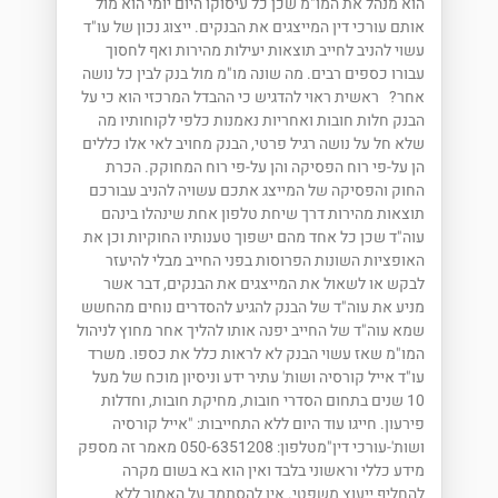
הוא מנהל את המו"מ שכן כל עיסוקו היום יומי הוא מול
אותם עורכי דין המייצגים את הבנקים. ייצוג נכון של עו"ד
עשוי להניב לחייב תוצאות יעילות מהירות ואף לחסוך
עבורו כספים רבים. מה שונה מו"מ מול בנק לבין כל נושה
אחר? ראשית ראוי להדגיש כי ההבדל המרכזי הוא כי על
הבנק חלות חובות ואחריות נאמנות כלפי לקוחותיו מה
שלא חל על נושה רגיל פרטי, הבנק מחויב לאי אלו כללים
הן על-פי רוח הפסיקה והן על-פי רוח המחוקק. הכרת
החוק והפסיקה של המייצג אתכם עשויה להניב עבורכם
תוצאות מהירות דרך שיחת טלפון אחת שינהלו בינהם
עוה"ד שכן כל אחד מהם ישפוך טענותיו החוקיות וכן את
האופציות השונות הפרוסות בפני החייב מבלי להיעזר
לבקש או לשאול את המייצגים את הבנקים, דבר אשר
מניע את עוה"ד של הבנק להגיע להסדרים נוחים מהחשש
שמא עוה"ד של החייב יפנה אותו להליך אחר מחוץ לניהול
המו"מ שאז עשוי הבנק לא לראות כלל את כספו. משרד
עו"ד אייל קורסיה ושות' עתיר ידע וניסיון מוכח של מעל
10 שנים בתחום הסדרי חובות, מחיקת חובות, וחדלות
פירעון. חייגו עוד היום ללא התחייבות: "אייל קורסיה
ושות'-עורכי דין"מטלפון: 050-6351208 מאמר זה מספק
מידע כללי וראשוני בלבד ואין הוא בא בשום מקרה
להחליף ייעוץ משפטי. אין להסתמך על האמור ללא