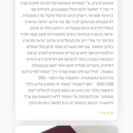
אתכם להציע, ע"י פעולות פשוטות של המיצג אתכם סביר
כי עוה"ד יאפשר לכם ניהול חשבון בנק, לעיתים אף
כרטיסי אשראי, רישיון נהיגה וביטול עיקול על המשכורת.
לא מעטים הם המקרים כי אף צווי עיכוב יציאה מהארץ
בוטלו לחייבים רבים במשרדנו- כידוע ביטול צו עיכוב
יציאה מהארץ ובמיוחד בתיקי מזונות הינו אקט קשה ונדיר
במיוחד וכי עפ"י רוב אין מבטלים צו עיכוב יציאה מהארץ
בתיקי מזונות. עם זאת משרדנו עומד איתן מול הגופים
הרלוונטיים ואף יגיש ערעורים מתאימים לצורך הבאת
התוצאה הטובה ביותר לכם אף אם לעיתים היא נראית
דמיונית, משרדנו מצליח פעם אחר פעם בבקשותיו
השונות. "אייל קורסיה ושות-עורכי דין" ישמח לסייע לכם
בדרככם המשפטית. התקשרו עוד היום– 050-
6351208 "סוף לחובות" מאמר זה מספק מידע כללי
וראשוני בלבד ואין הוא בא בשום מקרה להחליף ייעוץ
משפטי. אין להסתמך על האמור ללא היוועצות עם עו"ד.
ויודגש כי הכתוב במאמר זה נכון למועד כתיבתו בלבד.
קרא עוד »