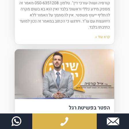
קורסיה ושות'-עורכי דין". טלפון: 050-6351208 מאמר זה
מספק מידע כללי וראשוני בלבד ואין הוא בא בשום מקרה
להחליף ייעוץ משפטי. אין להסתמך על האמור ללא
היוועצות עם עו"ד. ויודגש כי הכתוב במאמר זה נכון למועד
כתיבתו בלבד.
קרא עוד »
הפטר בפשיטת רגל
הפטר מיד לאחר הכרזה ביהמ"ש רשאי לקבוע מיד לאחר
הכרזת החייב כפושט רגל כי יינתן לחייב הפטר לחובותיו.