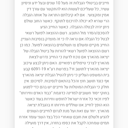
חייבים בביטולי הגבלות זה מעל 10 שנים ובעל ידע וניסיון
עשיר, כל שעליכם לעשות הוא להתקשר עם עורך דין
אמין ומקצועי. אם לא קיבלתם התראה על אותה הגבלה
הרי שהיא לא יכולה להיכנס לתוקף. כאשר החוב שולם
ניתן יהיה לבטלה ההגבלה. כאשר החייב הגיע
להסכם/הסדר מול התובע. רשם ההוצאה לפועל רשאי
לבטל כל הגבלה אם נראה לו כי זה מוצדק בנסיבות העניין.
החייב מקיים ומשלם צו תשלומים בהוצאה לפועל. כמו כן
רשם ההוצאה לפועל רשאי להורות על ביטול הגבלה של
יציאה מהארץ אם נוכח לדעת כי החייב נדרש לצאת
מהארץ לצרכי טיפולים רפואיים. האם ניתן לבצע עיכוב
יציאה מהארץ לתושב זר? בפרשת רע"א 6091-19 קבע
בית המשפט העליון כי ניתן להטיל הגבלת יציאה מהארץ
אף כנגד תושב חוץ והכל בהתאם לנסיבות. לסיכום: אין
חולק כי הגבלות המוטלות על חייבים יש בהם כדי לפגוע
בחוקי יסוד חשובים למדינה כדוגמת "כבוד האדם וחירותו"
לפיו זכאי כל אזרח ישראל לחופש וחירות בעוד כאשר
הוא הופך לחייב אנו שוללים חירותו זו בהגבלת יציאה
מהארץ. יחד עם זאת ועל מנת לגרום לחייבים השונים
להגיע ולשלם את חובם שאחרי הכל בצד השני עומד אזרח
תמים שמחכה לקבל את כספו בחזרה, אין דרך מועילה