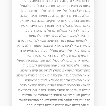
דרכונו שאם לא יעשה כן רשאי רשם ההוצאה לפועל
לצוות על מעצר החייב. אלו עוד סוגי הגבלות נתן להטיל
כנגד חייב? הגבלה על רישיון נהיגה על חידוש והחזקתו.
הגבלה על חידוש דרכון הגבלה על פתיחת תאגיד הגבלה
בשימוש בכרטיסי אשראי ושיקים. הגבלה בבנק ישראל
כאשר מוטלת הגבלת יציאה מהארץ כנגד חייב הוא אינו
יכול עוד לצאת את גבולות ישראל עד להסדרת תיק
ההוצאה לפועל, ההגבלה מגיעה ישירות לרשויות
הרלוונטיות ובבואו לשדה התעופה עשוי לגלות אותו אדם
כי אינו רשאי לצאת מהארץ. ההגבלה האמורה חלה בחלק
מהמקרים אף על חייבים מחו"ל המעוניינים להגיע ארצה
וחוששים ובצדק כי לא יוכלו לצאת את הארץ לאחר
הביקור אותו תכננו, לכן ככול ולכם חובות בהוצאה לפועל
שהוזנחו ולא טופלו ואתם עתה מעוניינים לתכנן טיול
מחוץ לגבולות ישראל, מומלץ לבדוק אם קיים צו עיכוב
יציאה מהארץ כנגדך. איך בודקים אם קיים כנגדי צו עיכוב
יציאה מהארץ? על מנת להטיל צו לעיכוב יציאתכם
מהארץ על התובע ראשית לשלוח אליכם התראה בדבר
הגבלה זו עוד בטרם הוטלה בפועל, כמו כן ניתן לברר זאת
בטלפון פשוט לרשות האוכלוסין וההגירה ע"י הזדהות
טלפונית, דרך נוספת היא פנייה ללשכת ההוצאה לפועל
על מנת לבדוק האם קיימים הגבלות כנגדכם. מהם