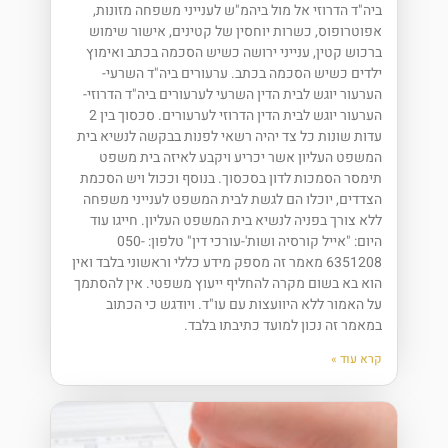
ביה"ד הדרוזי אל מול ביהמ"ש לענייני משפחה מזונות,
אפוטרופוס, כשרות יוחסין של קטינים, אישור שימוש
ברכוש קטין, ענייני ירושה כשיש הסכמה בכתב ואימוץ
ילדים כשיש הסכמה בכתב. ערעורים ביה"ד השרעי-
הערעור יוגש לבית הדין השרעי לערעורים ביה"ד הדרוזי-
הערעור יוגש לבית הדין הדרוזי לערעורים. סכסוך בין 2
עדות שונות כל צד יהיה רשאי לפנות בבקשה לנשיא בית
המשפט העליון אשר יכריע ויקבע לאיזה בית משפט
תימסר הסמכות לדון בסכסוך. בנוסף וככול ויש הסכמת
הצדדים, יוכלו הם לגשת לבית המשפט לענייני משפחה
ללא צורך בפניה לנשיא בית המשפט העליון. חייגו עוד
היום: "אייל קורסיה ושות'-עורכי דין" טלפון: 050-
6351208 מאמר זה מספק מידע כללי וראשוני בלבד ואין
הוא בא בשום מקרה להחליף ייעוץ משפטי. אין להסתמך
על האמור ללא היוועצות עם עו"ד. ויודגש כי הכתוב
במאמר זה נכון למועד כתיבתו בלבד.
קרא עוד »