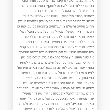
אמין ומקצועי. אם לא קיבלתם התראה על אותה הגבלה
הרי שהיא לא יכולה להיכנס לתוקף. כאשר החוב שולם
ניתן יהיה לבטלה ההגבלה. כאשר החייב הגיע
להסכם/הסדר מול התובע. רשם ההוצאה לפועל רשאי
לבטל כל הגבלה אם נראה לו כי זה מוצדק בנסיבות העניין.
החייב מקיים ומשלם צו תשלומים בהוצאה לפועל. כמו כן
רשם ההוצאה לפועל רשאי להורות על ביטול הגבלה של
יציאה מהארץ אם נוכח לדעת כי החייב נדרש לצאת
מהארץ לצרכי טיפולים רפואיים. האם ניתן לבצע עיכוב
יציאה מהארץ לתושב זר? בפרשת רע"א 6091-19 קבע
בית המשפט העליון כי ניתן להטיל הגבלת יציאה מהארץ
אף כנגד תושב חוץ והכל בהתאם לנסיבות. לסיכום: אין
חולק כי הגבלות המוטלות על חייבים יש בהם כדי לפגוע
בחוקי יסוד חשובים למדינה כדוגמת "כבוד האדם וחירותו"
לפיו זכאי כל אזרח ישראל לחופש וחירות בעוד כאשר
הוא הופך לחייב אנו שוללים חירותו זו בהגבלת יציאה
מהארץ. יחד עם זאת ועל מנת לגרום לחייבים השונים
להגיע ולשלם את חובם שאחרי הכל בצד השני עומד אזרח
תמים שמחכה לקבל את כספו בחזרה, אין דרך מועילה
יותר מאשר הליכי הוצאה לפועל ועל כן גם נקרא "רשות
האכיפה והגבייה" שכן זוהי הרשות לאכוף חיובים ולגבות
אותם. הדרך ביטול עיקול והגבלות בהם הגבלת יציאה