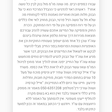
עבורו כספים רבים. מה שונה מו"מ מול בנק לבין כל נושה
אחר? ראשית ראוי להדגיש כי ההבדל המרכזי הוא כי על
הבנק חלות חובות ואחריות נאמנות כלפי לקוחותיו מה
שלא חל על נושה רגיל פרטי, הבנק מחויב לאי אלו כללים
הן על-פי רוח הפסיקה והן על-פי רוח המחוקק. הכרת
החוק והפסיקה של המייצג אתכם עשויה להניב עבורכם
תוצאות מהירות דרך שיחת טלפון אחת שינהלו בינהם
עוה"ד שכן כל אחד מהם ישפוך טענותיו החוקיות וכן את
האופציות השונות הפרוסות בפני החייב מבלי להיעזר
לבקש או לשאול את המייצגים את הבנקים, דבר אשר
מניע את עוה"ד של הבנק להגיע להסדרים נוחים מהחשש
שמא עוה"ד של החייב יפנה אותו להליך אחר מחוץ לניהול
המו"מ שאז עשוי הבנק לא לראות כלל את כספו. משרד
עו"ד אייל קורסיה ושות' עתיר ידע וניסיון מוכח של מעל
10 שנים בתחום הסדרי חובות, מחיקת חובות, וחדלות
פירעון. חייגו עוד היום ללא התחייבות: "אייל קורסיה
ושות'-עורכי דין"מטלפון: 050-6351208 מאמר זה מספק
מידע כללי וראשוני בלבד ואין הוא בא בשום מקרה
להחליף ייעוץ משפטי. אין להסתמך על האמור ללא
היוועצות עם עו"ד. ויודגש כי הכתוב במאמר זה נכון למועד
כתיבתו בלבד.