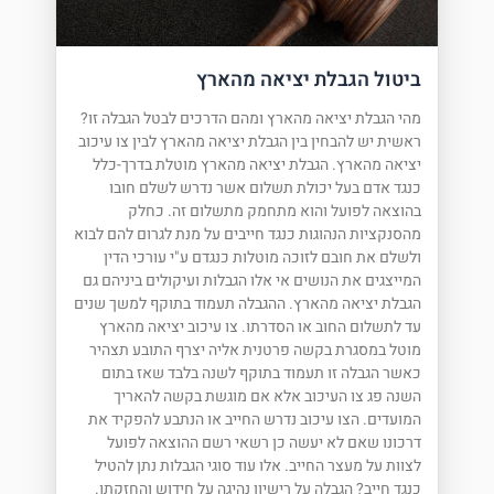
ביטול הגבלת יציאה מהארץ
מהי הגבלת יציאה מהארץ ומהם הדרכים לבטל הגבלה זו?
ראשית יש להבחין בין הגבלת יציאה מהארץ לבין צו עיכוב
יציאה מהארץ. הגבלת יציאה מהארץ מוטלת בדרך-כלל
כנגד אדם בעל יכולת תשלום אשר נדרש לשלם חובו
בהוצאה לפועל והוא מתחמק מתשלום זה. כחלק
מהסנקציות הנהוגות כנגד חייבים על מנת לגרום להם לבוא
ולשלם את חובם לזוכה מוטלות כנגדם ע"י עורכי הדין
המייצגים את הנושים אי אלו הגבלות ועיקולים ביניהם גם
הגבלת יציאה מהארץ. ההגבלה תעמוד בתוקף למשך שנים
עד לתשלום החוב או הסדרתו. צו עיכוב יציאה מהארץ
מוטל במסגרת בקשה פרטנית אליה יצרף התובע תצהיר
כאשר הגבלה זו תעמוד בתוקף לשנה בלבד שאז בתום
השנה פג צו העיכוב אלא אם מוגשת בקשה להאריך
המועדים. הצו עיכוב נדרש החייב או הנתבע להפקיד את
דרכונו שאם לא יעשה כן רשאי רשם ההוצאה לפועל
לצוות על מעצר החייב. אלו עוד סוגי הגבלות נתן להטיל
כנגד חייב? הגבלה על רישיון נהיגה על חידוש והחזקתו.