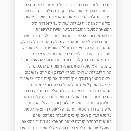
הגבלה על חידוש דרכון הגבלה על פתיחת תאגיד הגבלה
בשימוש בכרטיסי אשראי ושיקים. הגבלה בבנק ישראל
כאשר מוטלת הגבלת יציאה מהארץ כנגד חייב הוא אינו
יכול עוד לצאת את גבולות ישראל עד להסדרת תיק
ההוצאה לפועל, ההגבלה מגיעה ישירות לרשויות
הרלוונטיות ובבואו לשדה התעופה עשוי לגלות אותו אדם
כי אינו רשאי לצאת מהארץ. ההגבלה האמורה חלה בחלק
מהמקרים אף על חייבים מחו"ל המעוניינים להגיע ארצה
וחוששים ובצדק כי לא יוכלו לצאת את הארץ לאחר
הביקור אותו תכננו, לכן ככול ולכם חובות בהוצאה לפועל
שהוזנחו ולא טופלו ואתם עתה מעוניינים לתכנן טיול
מחוץ לגבולות ישראל, מומלץ לבדוק אם קיים צו עיכוב
יציאה מהארץ כנגדך. איך בודקים אם קיים כנגדי צו עיכוב
יציאה מהארץ? על מנת להטיל צו לעיכוב יציאתכם
מהארץ על התובע ראשית לשלוח אליכם התראה בדבר
הגבלה זו עוד בטרם הוטלה בפועל, כמו כן ניתן לברר זאת
בטלפון פשוט לרשות האוכלוסין וההגירה ע"י הזדהות
טלפונית, דרך נוספת היא פנייה ללשכת ההוצאה לפועל
על מנת לבדוק האם קיימים הגבלות כנגדכם. מהם
התנאים להטלת הגבלת יציאה מהארץ כנגד חייב בהוצאה
לפועל? אם הוכח לפני רשם ההוצאה לפועל כי החייב הינו