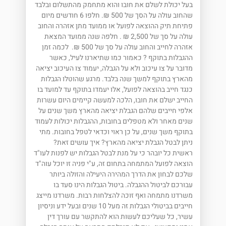
בעל יכולת לשלם את חובו והוא מתחמק מהתשלום ובלבד
שהחוב עולה על הסך של 500 ₪. חלפו 6 חודשים מיום
פתיחת תיק ההוצאה לפועל או ממועד מתן אזהרה והחוב
עולה על סך של 2,500 ₪ . חלפה שנה ממועד המצאת
אזהרה לחייב והחוב עולה על סך של 500 ₪. לכמה זמן
ההגבלות בתוקף ? כאמור כמו שתיארנו לעיל, כאשר
מדובר על צו עיכוב ולא על הגבלה, יעמוד צו העיכוב יציאה
מהארץ בתוקף למשך שנה בלבד. מרגע שהוטלו הגבלות
כנגד חייב בהוצאה לפועל, אלו יעמדו בתוקף עד למועד בו
החייב ישלם את חובו, הלכה למעשה קיימים היום עשרות
אלפי חייבים שלהם הגבלת יציאה מהארץ משך שנים על
שנים מאחר ולא מטפלים בחובות, ההגבלות יכולות לעמוד
בתוקף משך שנים, על כן ראוי וכדאי לטפל בחובות. מתי
ניתן לבטל הגבלת יציאה מהארץ? איך עושים זאת?
ראשית כל יובהר כי על מנת לבטל הגבלות יש לפנות לעו"ד
הוצאה לפועל המתמחה בתחום זה, ע"י פניה זו יוכל עוה"ד
שלכם לבחון את הדרך המהירה היעילה והזולה ביותר
עבורכם לביטול ההגבלה. ביטול הגבלות הינו סעד בו
משרדנו מתמחה ואף זוכה להצלחות רבות. משרדנו מייצג
חייבים בביטולי הגבלות זה מעל 10 שנים ובעל ידע וניסיון
עשיר, כל שעליכם לעשות הוא להתקשר עם עורך דין