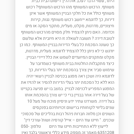
היתר, עשוי הדבר לעכב את הליך רישום הבית כבית
משותף. הרכוש המשותף מהו הרכוש המשותף? רכוש
משותף כולל את כל חלקי הבניין המשותף אשר אינן
דירות, כך לדוגמא ייחשב רכוש משותף: גגות, קירות
חיצוניים, מדרגות, מקלט, מעלית, מתקני הסקה או מים
וכדומה. האם ניתן להצמיד חלק מסוים מהרכוש המשותף
לטובת דירה ? תשובה לשאלה זו היא חיובית אלא שלשם
כך טעונה הסכמת כל בעלי הדירות בבניין המשותף. כמו כן
יודגש כי לא ניתן כלל להצמיד לדוגמא: מעלית, מדרגות,
מקלט ומתקנים המיועדים לשמש את כלל דיירי הבניין.
כיצד מתקבלות החלטות בבית משותף כשמדובר על
שימוש סביר אין צורך בהסכמת יתר בעלי הדירות, כך
לדוגמא היה ושכן ראה מפגע בכניסה לבניין רשאי יהיה
הוא ללא כל הסכמת יתר בעלי הדירות להסיר או להזיז את
המפגע המפריע לכניסה לבניין. במצב בו יש פגיעה בקניינו
של בעל דירה אחר בבניין ברי כי יש צורך בהסכמת אותו
בעל דירה. משרדנו עתיר ידע וניסיון מוכח של מעל 10
שנים בליווי לקוחותיו ברישום זכויותיהם בפנקסים
השונים וכן מלווה חברות ניהול רבות בהליכים של סכסוכי
שכנים. " חייגו עוד היום – אייל קורסיה ושות'-עורכי דין"
לייעוץ ללא התחייבות חייגו עוד היום טלפון: 050-
6351208 מאמר זה מספק מידע כללי וראשוני בלבד ואין