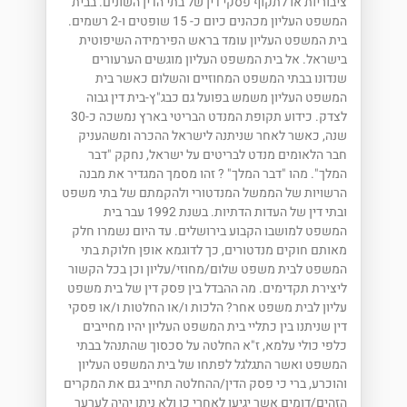
ציבוריות או לתקוף פסקי דין של בתי הדין השונים. בבית
המשפט העליון מכהנים כיום כ- 15 שופטים ו-2 רשמים.
בית המשפט העליון עומד בראש הפירמידה השיפוטית
בישראל. אל בית המשפט העליון מוגשים הערעורים
שנדונו בבתי המשפט המחוזיים והשלום כאשר בית
המשפט העליון משמש בפועל גם כבג"ץ-בית דין גבוה
לצדק. כידוע תקופת המנדט הבריטי בארץ נמשכה כ-30
שנה, כאשר לאחר שניתנה לישראל ההכרה ומשהעניק
חבר הלאומים מנדט לבריטים על ישראל, נחקק "דבר
המלך". מהו "דבר המלך" ? זהו מסמך המגדיר את מבנה
הרשויות של הממשל המנדטורי ולהקמתם של בתי משפט
ובתי דין של העדות הדתיות. בשנת 1992 עבר בית
המשפט למושבו הקבוע בירושלים. עד היום נשמרו חלק
מאותם חוקים מנדטורים, כך לדוגמא אופן חלוקת בתי
המשפט לבית משפט שלום/מחוזי/עליון וכן בכל הקשור
ליצירת תקדימים. מה ההבדל בין פסק דין של בית משפט
עליון לבית משפט אחר? הלכות ו/או החלטות ו/או פסקי
דין שניתנו בין כתליי בית המשפט העליון יהיו מחייבים
כלפי כולי עלמא, ז"א החלטה על סכסוך שהתנהל בבתי
המשפט ואשר התגלגל לפתחו של בית המשפט העליון
והוכרע, ברי כי פסק הדין/ההחלטה תחייב גם את המקרים
הזהים/דומים אשר יגיעו לאחרי כן ולא ניתן יהיה לערער