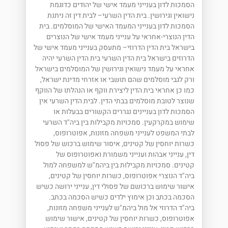
הסמכות לדון בענייני מעמד אישי של יהודים כדוגמת
נישואין וגירושין. בית הדין השרעי– לבית דין זה ניתנת
הסמכות לדון בענייני המעמד האישי של המוסלמים. בית
הדין הנוצרי-אחראי על ענייני מעמד אישי של הנוצרים
בישראל בית הדין הדרוזי– מתעסק בענייני מעמד אישי של
הדרוזים בישראל בית הדין השרעי בית הדין השרעי יהיה
אחראי על מעמד נישואין וגירושין של המוסלמים בישראל
ורק לגבי מוסלמים שהם תושבי או אזרחי מדינת ישראל,
כמו כן אחראי בית הדין ליצירת ווקף או הנהלתו של הווקף
שנוצר לטובת מוסלמים בבתי הדין. לבית הדין השרעי אין
הסמכות לדון בעניינים נגררים הקשורים בבעלות או
שימוש במקרקעין. סמכויות מקבילות בין ביה"ד השרעי
לבתי המשפט לענייני משפחה מזונות, אפוטרופוס,
כשרות יוחסין של קטינים, איסור שימוש ברכוש של פסול
דין, ענייני אבהות וענייני משמורת ואפוטרופוס של
קטינים. סמכויות מקבילות בין ביהמ"ש למשפחה למול
ביה"ד הנוצרי אפוטרופוס, כשרות יוחסין של קטינים,
אישור שימוש ברכושם של פסולי דין, ענייני ירושה כשיש
הסכמה בכתב וכן אימוץ ילדים כשיש הסכמה בכתב.
ביה"ד הדרוזי אל מול ביהמ"ש לענייני משפחה מזונות,
אפוטרופוס, כשרות יוחסין של קטינים, אישור שימוש