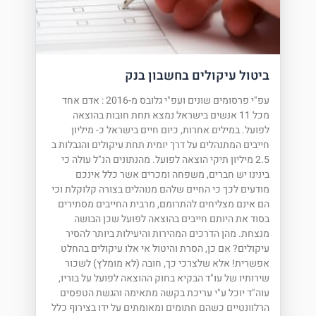
ביטול עיקולים בחשבון בנק
עפ"י פרסומים שונים ועפ"י גלובס מ-2016 : אדם אחד
מכל 11 אנשים בישראל נמצא תחת חובות בהוצאה
לפועל. במילים אחרות, כיום חיים בישראל כ- מיליון
חייבים המתנהלים על דרך יומית תחת עיקולים והגבלות ב
2.5 מיליון תיקי הוצאה לפועל. מהנתונים הנ"ל עולה כי
בינינו יש חברים, משפחה ומכרים אשר כלל אינכם
מודעים לכך כי החיים שלהם מנוהלים בצורה קלוקלת וכי
הם אינם מצליחים להתרומם, מרבית החייבים מסתירים
בסוד את היותם חייבים בהוצאה לפועל שכן הבושה
מנצחת. מהן הדרכים המהירות והיעילות ביותר להסיר
עיקולים? אם כן, הסרת והיטול אי אלו עיקולים בהחלט
אפשרית! אלא שלצרכי כך, חובה (לא מומלץ) לשכור
שירותיו של עו"ד הבקיא בחוק ההוצאה לפועל על בוריו,
עוה"ד יוכל ע"י עריכת בקשה מתאימה והגשת הטפסים
הרלוונטיים כשהם חתומים ומאומתים על ידו בצירוף כלל