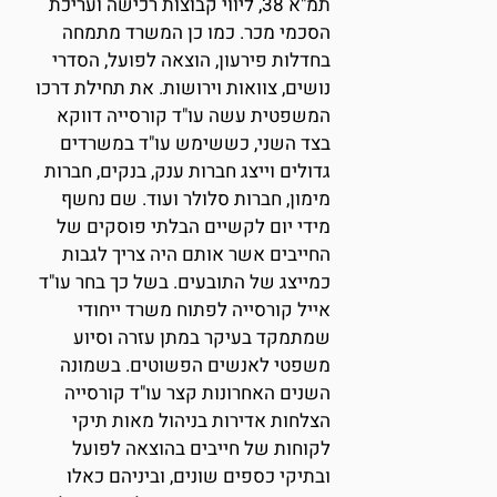
תמ"א 38, ליווי קבוצות רכישה ועריכת
הסכמי מכר. כמו כן המשרד מתמחה
בחדלות פירעון, הוצאה לפועל, הסדרי
נושים, צוואות וירושות. את תחילת דרכו
המשפטית עשה עו"ד קורסייה דווקא
בצד השני, כששימש עו"ד במשרדים
גדולים וייצג חברות ענק, בנקים, חברות
מימון, חברות סלולר ועוד. שם נחשף
מידי יום לקשיים הבלתי פוסקים של
החייבים אשר אותם היה צריך לגבות
כמייצג של התובעים. בשל כך בחר עו"ד
אייל קורסייה לפתוח משרד ייחודי
שמתמקד בעיקר במתן עזרה וסיוע
משפטי לאנשים הפשוטים. בשמונה
השנים האחרונות קצר עו"ד קורסייה
הצלחות אדירות בניהול מאות תיקי
לקוחות של חייבים בהוצאה לפועל
ובתיקי כספים שונים, וביניהם כאלו