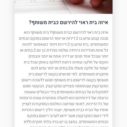
איזה בית ראוי להירשם כבית משותף?
איזה בית ראוי להירשם כבית משותף? בית משותף הוא
מבנה קבוע שיש בו 2 דירות או יותר הרשום בפנקס הבתים
המשותפים. בית שיש בו 2 דירות ויותר כשאפשר לזהות
כל אחת מהדירות כיחידה שלמה נפרדת.כך גם 2 בתים או
יותר שבכל אחד מהם יש דירה אחת או יותר והבתים
הוקמו על חלקה שאינה ניתנת לחלוקה באופן שכל בית
יעמוד על חלקה משלו.מ2 בתים או יותר שיש להם
מתקנים משותפים. למי מגישים בקשה לרישום בית
משותף בקשה לרישום בית משותף תוגש ללשכת רישום
המקרקעין שבתחומה מצויים המקרקעין. הבקשה תוגש
למפקח/ת על הבתים המשותפים בידי הבעלים ששטח
הרצפה של דירותיהם הוא למעלה ממחצית שטח הרצפות
של כל הדירות. לאחר שניתנה החלטת המפקח/ת לעניין
אופיו של הבית כבית משותף, יעבור הליך רישום הזכויות
לידי רשם המקרקעין אשר ידאג לערוך רישום בפנקס
הבתים המשותפים. במצב בו יש בניה בלתי חוקית וללא