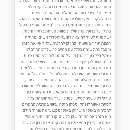
החוב על מנת שיבצע מחיקת חובות. חוסר הידיעה וההבנה
בחוק ההוצאה לפועל מביא פעמים רבות לנזקים בלתי
הפיכים לחייבים עת הם מנהלים את המו"מ בעצמם.
טיפול לקוי בתיק בשלבים ההתחלתיים של ניהול מו"מ הוא
אחד החשובים ביותר וממנו נגזר בדר"כ אופן ואופי הטיפול
בתיק, על כן ועל מנת שלא לעשות טעויות בלתי הפיכות,
יש לפנות לעו"ד להוצאה לפועל והסדרי נושים. מחיקת
חובות תוך 24 שעות כמו כן למרבית עוה"ד אין את הזמן
והסבלנות לשוחח בכלל עם החייב כך שלרוב החייב לא
נתקל כלל בעורך הדין וכי כל ההתנהלות היא מול נציגות
גבייה אשר להן אין כל ידע משפטי אשר עשוי לשנות דעתן
ומבחינתן והמטרתן היא רק גביית כספים! החייב כלל אינו
מודע למשמעות השאלות הנשאלות ע"י עוה"ד של המייצג
את הבנקים, שאלות אשר יש בהם לתת מידע רב לזוכה,
מידע אשר יוליד כנגדכם הליכים קשים אשר לא יאפשרו
לכם חיי יום יום תקינים. היכרות אישית ומקצועית בין
עורכי דין עשויה לסייע כמו כן, עו"ד מתחום ההוצאה
לפועל ואשר לו ותק וניסיון מוכח, עשוי במרבית המקרים
להכיר הן באופן אישי והן באופן מקצועי את עוה"ד מולם
הוא מנהל את המו"מ שכן כל עיסוקו היום יומי הוא מול
אותם עורכי דין המייצגים את הבנקים. ייצוג נכון של עו"ד
עשוי להניב לחייב תוצאות יעילות מהירות ואף לחסוך