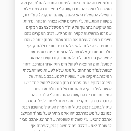
הנספחים והאסמכתאות. לעניות דעתו של הח"מ, אין ולא
תעלה כל בעיה בהגשת בקשה ע"י החייבים בעצמם אלא
השאלה הנשאלת היא: האם בקשתם תתקבל? עפ"י רוב,
בקשות המוגשות ע"י חייבים שלא בצורה הנכונה, נדחות,
מה שיקשה בהמשך על עוה"ד המטפל לצמצם הנזקים
שנגרמו מרשלנות לקויה וחוסר ידע. רבים המקרים בהם
חייבים חפרו לעצמם את הבור עמוק ועמוק יותר כשהם
בטוחים כי הצליחו להגיע להסדרים טובים ולמחוק אף
חלק מהחובות, אלא שכלל הבעיות צפות בעתיד שכן
לחייב אין הידע והכלים להתמודד עם נושים בהוצאה
לפועל. חוק ההוצאה לפועל הינו חוק ארוך ומורכב וראוי
לגשת לעו"ד מהתחום על מנת שלא לעשות טעויות בלתי
הפיכות בתיקים אשר עשויות לפגוע בכם בעתיד. אל
תיכנסו לבוץ!!! עם פתיחת תיק הוצאה לפועל כנגדך יש
לגשת לעו"ד בקיא מהתחום על מנת ולמנוע בעיות
עתידיות. מרבית הבקשות המוגשות ע"י עו"ד כשהם
ערוכות כדבעי יתקבלו, זאת בניגוד לאמור לעיל. הסרת
עיקול בחשבון בנק ביטול או הסרת העיקול מחשבון הבנק
כמו גם על משכורתכם זהו אקט מהיר שעל עוה"ד המייצג
אתכם להציע, ע"י פעולות פשוטות של המיצג אתכם סביר
כי עוה"ד יאפשר לכם ניהול חשבון בנק, לעיתים אף