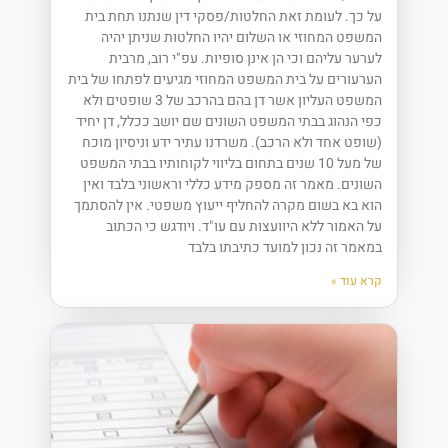
על כך. לעומת זאת החלטות/פסקי דין שנתנו תחת בית
המשפט המחוזי או השלום יהיו החלטות שניתן יהיה
לערער עליהם וכי הן אינן סופיות. עפ"י רוב, מרבית
הערעורים על בית המשפט המחוזי מגיעים לפתחו של בית
המשפט העליון אשר דן בהם בהרכב של 3 שופטים ולא
כפי הנהוג בבתי המשפט השונים שם יושב ככלל, דן יחיד
(שופט אחד ולא הרכב). משרדנו עתיר ידע וניסיון מוכח
של מעל 10 שנים בתחום בליווי לקוחותיו בבתי המשפט
השונים. מאמר זה מספק מידע כללי וראשוני בלבד ואין
הוא בא בשום מקרה להחליף ייעוץ משפטי. אין להסתמך
על האמור ללא היוועצות עם עו"ד. ויודגש כי הכתוב
במאמר זה נכון למועד כתיבתו בלבד
קרא עוד »