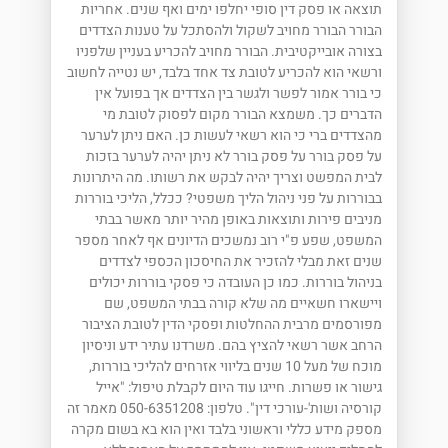
תוצאה או פסק דין סופי יחלפו ימים ואף שנים. אחריות
הבורר הבורר מחויב לשקול ולהסתכל על טענות הצדדים
בצורה אובייקטיבית. הבורר מחויב להכריע בעניין שלפניו
ורשאי הוא להכריע לטובת צד אחד בלבד, יש נטייה לחשוב
כי בורר אמור לפשר ולגשר בין הצדדים אך בפועל אין
הדברים כך. משמצא הבורר מקום לפסוק לטובת מי
מהצדדים ברי כי הוא רשאי לעשות כן. האם ניתן לערער
על פסק בורר על פסק בורר לא ניתן יהיה לערער בזכות
לבית המפשט וצריך יהיה לבקש את רשותו. מה היתרונות
בבוררות על פני ניהול הליך משפטי? ככלל, הליכי בוררות
מניבים פירות ותוצאות באופן מהיר יותר מאשר בבתי
המשפט, שפע פ"י רוב נמשכים הדיונים אף לאחר מספר
שנים זאת מבלי להזכיר את החיסכון הכספי לצדדים
בניהול בוררות. כמו כן העובדה כי פסקי בוררות יכולים
ויישארו חשאיים מה שלא קורה בבתי המשפט, שם
מפורסמים מרבית ההחלטות ופסקי הדין לטובת הציבור
הרחב אשר רשאי להציץ בהם. משרדנו עתיר ידע וניסיון
מוכח של מעל 10 שנים בליווי אזרחים להליכי בוררות,
גישור או פשרות. חייגו עוד היום לקבלת טיפול: "אייל
קורסיה ושות'-עורכי דין". טלפון: 050-6351208 מאמר זה
מספק מידע כללי וראשוני בלבד ואין הוא בא בשום מקרה