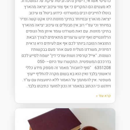
כרטיסי אשראי, רישיון נהיגה וביטול עיקול על המשכורת.
לא מעטים הם המקרים כי אף צווי עיכוב יציאה מהארץ
בוטלו לחייבים רבים במשרדנו- כידוע ביטול צו עיכוב
יציאה מהארץ ובמיוחד בתיקי מזונות הינו אקט קשה ונדיר
במיוחד וכי עפ"י רוב אין מבטלים צו עיכוב יציאה מהארץ
בתיקי מזונות. עם זאת משרדנו עומד איתן מול הגופים
הרלוונטיים ואף יגיש ערעורים מתאימים לצורך הבאת
התוצאה הטובה ביותר לכם אף אם לעיתים היא נראית
דמיונית, משרדנו מצליח פעם אחר פעם בבקשותיו
השונות. "אייל קורסיה ושות-עורכי דין" ישמח לסייע לכם
בדרככם המשפטית. התקשרו עוד היום– 050-
6351208 "סוף לחובות" מאמר זה מספק מידע כללי
וראשוני בלבד ואין הוא בא בשום מקרה להחליף ייעוץ
משפטי. אין להסתמך על האמור ללא היוועצות עם עו"ד.
ויודגש כי הכתוב במאמר זה נכון למועד כתיבתו בלבד.
קרא עוד »