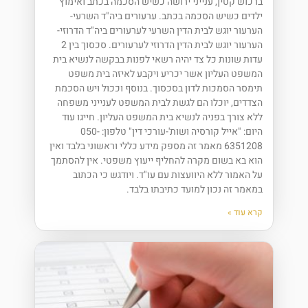
ברכוש קטין, ענייני ירושה כשיש הסכמה בכתב ואימוץ
ילדים כשיש הסכמה בכתב. ערעורים ביה"ד השרעי-
הערעור יוגש לבית הדין השרעי לערעורים ביה"ד הדרוזי-
הערעור יוגש לבית הדין הדרוזי לערעורים. סכסוך בין 2
עדות שונות כל צד יהיה רשאי לפנות בבקשה לנשיא בית
המשפט העליון אשר יכריע ויקבע לאיזה בית משפט
תימסר הסמכות לדון בסכסוך. בנוסף וככול ויש הסכמת
הצדדים, יוכלו הם לגשת לבית המשפט לענייני משפחה
ללא צורך בפניה לנשיא בית המשפט העליון. חייגו עוד
היום: "אייל קורסיה ושות'-עורכי דין" טלפון: 050-
6351208 מאמר זה מספק מידע כללי וראשוני בלבד ואין
הוא בא בשום מקרה להחליף ייעוץ משפטי. אין להסתמך
על האמור ללא היוועצות עם עו"ד. ויודגש כי הכתוב
במאמר זה נכון למועד כתיבתו בלבד.
קרא עוד »