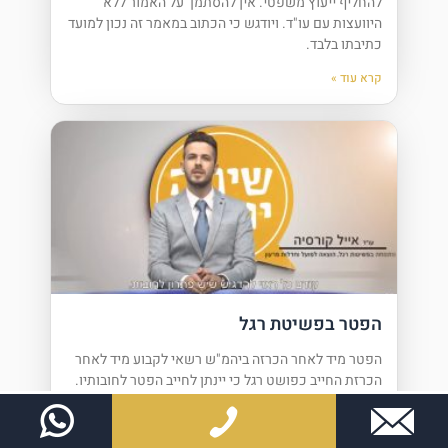
להחליף ייעוץ משפטי. אין להסתמך על האמור ללא
היוועצות עם עו"ד. ויודגש כי הכתוב במאמר זה נכון למועד
כתיבתו בלבד.
קרא עוד »
הפטר בפשיטת רגל
הפטר מיד לאחר הכרזה ביהמ"ש רשאי לקבוע מיד לאחר
הכרזת החייב כפושט רגל כי יינתן לחייב הפטר לחובותיו.
כיצד מבקשים הפטר? חייב שהוכרז כפושט רגל רשאי
יהיה להגיש באמצעות עורך דין פשיטת רגל בקשה להפטר
בכל עת. ביהמ"ש יודיע על מועד דיון בבקשה 14 ימים