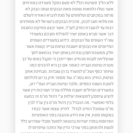
ללא הליך פשיטת רגל? לא פעם נתקל משרדנו באזרחים
אשר נטלו הלוואות שונות מאת הבנקים ועתה הבנק לא
מרפה במכתבים וטלפונים על מנת להביא האזרח לשלם
את מלוא חובו לבנק. מרבית הבנקים בישראל לא ממתינים
רבות עד להעברת התיק לעו"ד, אשר יבצע מחיקת החובות
דבר אשר מביא באופן ישיר להגדלת חובכם במשרדי
עוה"ד השונים של הבנקים. כידוע במשרדים השונים
המייצגים את הבנקים יושבות נציגות גבייה קשות אשר
חלק ממשכורתם/ן נגזרות באופן ישיר בהתאם לסך
שהצליחה לגבות מהחייב ואף ייתכן כי תקבל בונוס על כך.
מטרת נציגות הגבייה כאמור אם כן היא להכניס כמה
שיותר כסף ושכ"ט למשרד בו הן עובדות. מבחינת אותן
נציגות, החייב הוא בסה"כ עוד מספר תיק בו יש להילחם
לטובת השגת כספים. מלבד נציגות הגבייה ועפ"י רוב,
במשרדים הגדולים יושבת סוללת עורכי ועורכות דין אשר
להגיע עימם/ן לתוצאות יעילות ע"י ניהול מו"מ זה כמעט
בלתי ואפשרי. מה ההבדל בין ניהול מו"מ בין עו"ד לבין
מו"מ שמנהל החייב לבדו? לחייב עצמו אשר כבודו
במקומו מונח, אין את הידע וההבנה בפני האופציות
הפרוסות בפניו ישירות בהוצאה לפועל ומבלי שנדרש כלל
לגשת ולהתחנן בפני עורכי הדין של הזוכה שיפרוס לו