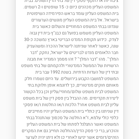
ציבוריות או לתקוף פסקי דין של בתי הדין השונים. בבית
המשפט העליון מכהנים כיום כ- 15 שופטים ו-2 רשמים.
בית המשפט העליון עומד בראש הפירמידה השיפוטית
בישראל. אל בית המשפט העליון מוגשים הערעורים
שנדונו בבתי המשפט המחוזיים והשלום כאשר בית
המשפט העליון משמש בפועל גם כבג"ץ-בית דין גבוה
לצדק. כידוע תקופת המנדט הבריטי בארץ נמשכה כ-30
שנה, כאשר לאחר שניתנה לישראל ההכרה ומשהעניק
חבר הלאומים מנדט לבריטים על ישראל, נחקק "דבר
המלך". מהו "דבר המלך" ? זהו מסמך המגדיר את מבנה
הרשויות של הממשל המנדטורי ולהקמתם של בתי משפט
ובתי דין של העדות הדתיות. בשנת 1992 עבר בית
המשפט למושבו הקבוע בירושלים. עד היום נשמרו חלק
מאותם חוקים מנדטורים, כך לדוגמא אופן חלוקת בתי
המשפט לבית משפט שלום/מחוזי/עליון וכן בכל הקשור
ליצירת תקדימים. מה ההבדל בין פסק דין של בית משפט
עליון לבית משפט אחר? הלכות ו/או החלטות ו/או פסקי
דין שניתנו בין כתליי בית המשפט העליון יהיו מחייבים
כלפי כולי עלמא, ז"א החלטה על סכסוך שהתנהל בבתי
המשפט ואשר התגלגל לפתחו של בית המשפט העליון
והוכרע, ברי כי פסק הדין/ההחלטה תחייב גם את המקרים
הזהים/דומים אשר יגיעו לאחרי כן ולא ניתן יהיה לערער