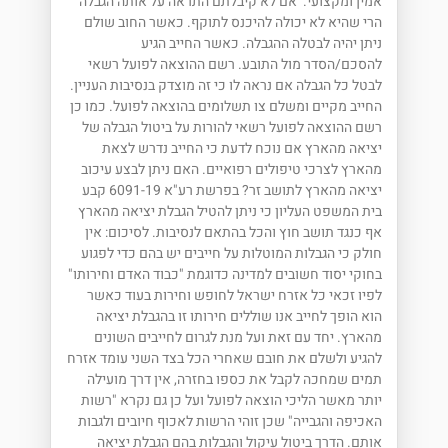
אמין ומקצועי. אם לא קיבלתם התראה על אותה הגבלה
הרי שהיא לא יכולה להיכנס לתוקף. כאשר החוב שולם
ניתן יהיה לבטלה ההגבלה. כאשר החייב הגיע
להסכם/הסדר מול התובע. רשם ההוצאה לפועל רשאי
לבטל כל הגבלה אם נראה לו כי זה מוצדק בנסיבות העניין.
החייב מקיים ומשלם צו תשלומים בהוצאה לפועל. כמו כן
רשם ההוצאה לפועל רשאי להורות על ביטול הגבלה של
יציאה מהארץ אם נוכח לדעת כי החייב נדרש לצאת
מהארץ לצרכי טיפולים רפואיים. האם ניתן לבצע עיכוב
יציאה מהארץ לתושב זר? בפרשת רע"א 6091-19 קבע
בית המשפט העליון כי ניתן להטיל הגבלת יציאה מהארץ
אף כנגד תושב חוץ והכל בהתאם לנסיבות. לסיכום: אין
חולק כי הגבלות המוטלות על חייבים יש בהם כדי לפגוע
בחוקי יסוד חשובים למדינה כדוגמת "כבוד האדם וחירותו"
לפיו זכאי כל אזרח ישראל לחופש וחירות בעוד כאשר
הוא הופך לחייב אנו שוללים חירותו זו בהגבלת יציאה
מהארץ. יחד עם זאת ועל מנת לגרום לחייבים השונים
להגיע ולשלם את חובם שאחרי הכל בצד השני עומד אזרח
תמים שמחכה לקבל את כספו בחזרה, אין דרך מועילה
יותר מאשר הליכי הוצאה לפועל ועל כן גם נקרא "רשות
האכיפה והגבייה" שכן זוהי הרשות לאכוף חיובים ולגבות
אותם. הדרך ביטול עיקול והגבלות בהם הגבלת יציאה