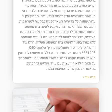
ברכוש קטין, ענייני ירושה כשיש הסכמה בכתב ואימוץ
ילדים כשיש הסכמה בכתב. ערעורים ביה"ד השרעי-
הערעור יוגש לבית הדין השרעי לערעורים ביה"ד הדרוזי-
הערעור יוגש לבית הדין הדרוזי לערעורים. סכסוך בין 2
עדות שונות כל צד יהיה רשאי לפנות בבקשה לנשיא בית
המשפט העליון אשר יכריע ויקבע לאיזה בית משפט
תימסר הסמכות לדון בסכסוך. בנוסף וככול ויש הסכמת
הצדדים, יוכלו הם לגשת לבית המשפט לענייני משפחה
ללא צורך בפניה לנשיא בית המשפט העליון. חייגו עוד
היום: "אייל קורסיה ושות'-עורכי דין" טלפון: 050-
6351208 מאמר זה מספק מידע כללי וראשוני בלבד ואין
הוא בא בשום מקרה להחליף ייעוץ משפטי. אין להסתמך
על האמור ללא היוועצות עם עו"ד. ויודגש כי הכתוב
במאמר זה נכון למועד כתיבתו בלבד.
קרא עוד »