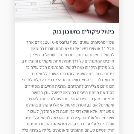
ביטול עיקולים בחשבון בנק
עפ"י פרסומים שונים ועפ"י גלובס מ-2016 : אדם אחד
מכל 11 אנשים בישראל נמצא תחת חובות בהוצאה
לפועל. במילים אחרות, כיום חיים בישראל כ- מיליון
חייבים המתנהלים על דרך יומית תחת עיקולים והגבלות ב
2.5 מיליון תיקי הוצאה לפועל. מהנתונים הנ"ל עולה כי
בינינו יש חברים, משפחה ומכרים אשר כלל אינכם
מודעים לכך כי החיים שלהם מנוהלים בצורה קלוקלת וכי
הם אינם מצליחים להתרומם, מרבית החייבים מסתירים
בסוד את היותם חייבים בהוצאה לפועל שכן הבושה
מנצחת. מהן הדרכים המהירות והיעילות ביותר להסיר
עיקולים? אם כן, הסרת והיטול אי אלו עיקולים בהחלט
אפשרית! אלא שלצרכי כך, חובה (לא מומלץ) לשכור
שירותיו של עו"ד הבקיא בחוק ההוצאה לפועל על בוריו,
עוה"ד יוכל ע"י עריכת בקשה מתאימה והגשת הטפסים
הרלוונטיים כשהם חתומים ומאומתים על ידו בצירוף כלל