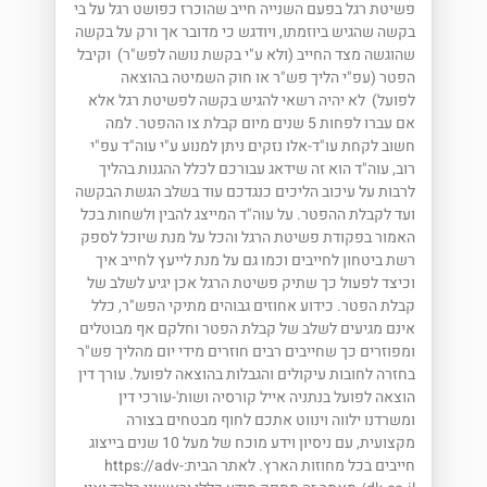
פשיטת רגל בפעם השנייה חייב שהוכרז כפושט רגל על בי
בקשה שהגיש ביוזמתו, ויודגש כי מדובר אך ורק על בקשה
שהוגשה מצד החייב (ולא ע"י בקשת נושה לפש"ר) וקיבל
הפטר (עפ"י הליך פש"ר או חוק השמיטה בהוצאה
לפועל) לא יהיה רשאי להגיש בקשה לפשיטת רגל אלא
אם עברו לפחות 5 שנים מיום קבלת צו ההפטר. למה
חשוב לקחת עו"ד-אלו נזקים ניתן למנוע ע"י עוה"ד עפ"י
רוב, עוה"ד הוא זה שידאג עבורכם לכלל ההגנות בהליך
לרבות על עיכוב הליכים כנגדכם עוד בשלב הגשת הבקשה
ועד לקבלת ההפטר. על עוה"ד המייצג להבין ולשחות בכל
האמור בפקודת פשיטת הרגל והכל על מנת שיוכל לספק
רשת ביטחון לחייבים וכמו גם על מנת לייעץ לחייב איך
וכיצד לפעול כך שתיק פשיטת הרגל אכן יגיע לשלב של
קבלת הפטר. כידוע אחוזים גבוהים מתיקי הפש"ר, כלל
אינם מגיעים לשלב של קבלת הפטר וחלקם אף מבוטלים
ומפוזרים כך שחייבים רבים חוזרים מידי יום מהליך פש"ר
בחזרה לחובות עיקולים והגבלות בהוצאה לפועל. עורך דין
הוצאה לפועל בנתניה אייל קורסיה ושות'-עורכי דין
ומשרדנו ילווה וינווט אתכם לחוף מבטחים בצורה
מקצועית, עם ניסיון וידע מוכח של מעל 10 שנים בייצוג
חייבים בכל מחוזות הארץ. לאתר הבית:https://adv-