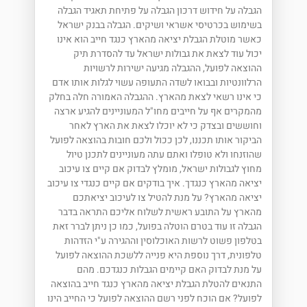
הגבלה על חידוש דרכון הגבלה על פתיחת תאגיד הגבלה
בשימוש בכרטיסי אשראי ושיקים. הגבלה בבנק ישראל
כאשר מוטלת הגבלת יציאה מהארץ כנגד חייב הוא אינו
יכול עוד לצאת את גבולות ישראל עד להסדרת תיק
ההוצאה לפועל, ההגבלה מגיעה ישירות לרשויות
הרלוונטיות ובבואו לשדה התעופה עשוי לגלות אותו אדם
כי אינו רשאי לצאת מהארץ. ההגבלה האמורה חלה בחלק
מהמקרים אף על חייבים מחו"ל המעוניינים להגיע ארצה
וחוששים ובצדק כי לא יוכלו לצאת את הארץ לאחר
הביקור אותו תכננו, לכן ככול ולכם חובות בהוצאה לפועל
שהוזנחו ולא טופלו ואתם עתה מעוניינים לתכנן טיול
מחוץ לגבולות ישראל, מומלץ לבדוק אם קיים צו עיכוב
יציאה מהארץ כנגדך. איך בודקים אם קיים כנגדי צו עיכוב
יציאה מהארץ? על מנת להטיל צו לעיכוב יציאתכם
מהארץ על התובע ראשית לשלוח אליכם התראה בדבר
הגבלה זו עוד בטרם הוטלה בפועל, כמו כן ניתן לברר זאת
בטלפון פשוט לרשות האוכלוסין וההגירה ע"י הזדהות
טלפונית, דרך נוספת היא פנייה ללשכת ההוצאה לפועל
על מנת לבדוק האם קיימים הגבלות כנגדכם. מהם
התנאים להטלת הגבלת יציאה מהארץ כנגד חייב בהוצאה
לפועל? אם הוכח לפני רשם ההוצאה לפועל כי החייב הינו