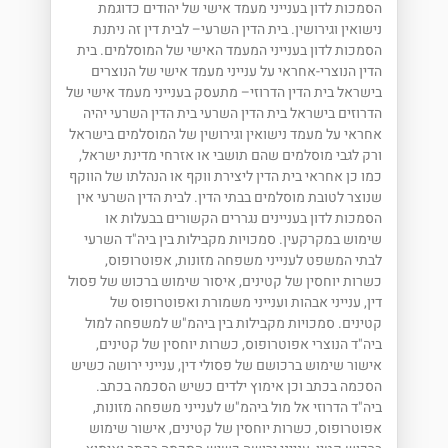
הסמכות לדון בענייני מעמד אישי של יהודים כדוגמת
נישואין וגירושין. בית הדין השרעי– לבית דין זה ניתנת
הסמכות לדון בענייני המעמד האישי של המוסלמים. בית
הדין הנוצרי-אחראי על ענייני מעמד אישי של הנוצרים
בישראל בית הדין הדרוזי– מתעסק בענייני מעמד אישי של
הדרוזים בישראל בית הדין השרעי בית הדין השרעי יהיה
אחראי על מעמד נישואין וגירושין של המוסלמים בישראל
ורק לגבי מוסלמים שהם תושבי או אזרחי מדינת ישראל,
כמו כן אחראי בית הדין ליצירת ווקף או הנהלתו של הווקף
שנוצר לטובת מוסלמים בבתי הדין. לבית הדין השרעי אין
הסמכות לדון בעניינים נגררים הקשורים בבעלות או
שימוש במקרקעין. סמכויות מקבילות בין ביה"ד השרעי
לבתי המשפט לענייני משפחה מזונות, אפוטרופוס,
כשרות יוחסין של קטינים, איסור שימוש ברכוש של פסול
דין, ענייני אבהות וענייני משמורת ואפוטרופוס של
קטינים. סמכויות מקבילות בין ביהמ"ש למשפחה למול
ביה"ד הנוצרי אפוטרופוס, כשרות יוחסין של קטינים,
אישור שימוש ברכושם של פסולי דין, ענייני ירושה כשיש
הסכמה בכתב וכן אימוץ ילדים כשיש הסכמה בכתב.
ביה"ד הדרוזי אל מול ביהמ"ש לענייני משפחה מזונות,
אפוטרופוס, כשרות יוחסין של קטינים, אישור שימוש