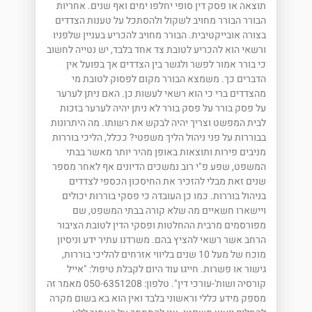
תוצאה או פסק דין סופי יחלפו ימים ואף שנים. אחריות
הבורר הבורר מחויב לשקול ולהסתכל על טענות הצדדים
בצורה אובייקטיבית. הבורר מחויב להכריע בעניין שלפניו
ורשאי הוא להכריע לטובת צד אחד בלבד, יש נטייה לחשוב
כי בורר אמור לפשר ולגשר בין הצדדים אך בפועל אין
הדברים כך. משמצא הבורר מקום לפסוק לטובת מי
מהצדדים ברי כי הוא רשאי לעשות כן. האם ניתן לערער
על פסק בורר על פסק בורר לא ניתן יהיה לערער בזכות
לבית המפשט וצריך יהיה לבקש את רשותו. מה היתרונות
בבוררות על פני ניהול הליך משפטי? ככלל, הליכי בוררות
מניבים פירות ותוצאות באופן מהיר יותר מאשר בבתי
המשפט, שפע פ"י רוב נמשכים הדיונים אף לאחר מספר
שנים זאת מבלי להזכיר את החיסכון הכספי לצדדים
בניהול בוררות. כמו כן העובדה כי פסקי בוררות יכולים
ויישארו חשאיים מה שלא קורה בבתי המשפט, שם
מפורסמים מרבית ההחלטות ופסקי הדין לטובת הציבור
הרחב אשר רשאי להציץ בהם. משרדנו עתיר ידע וניסיון
מוכח של מעל 10 שנים בליווי אזרחים להליכי בוררות,
גישור או פשרות. חייגו עוד היום לקבלת טיפול: "אייל
קורסיה ושות'-עורכי דין". טלפון: 050-6351208 מאמר זה
מספק מידע כללי וראשוני בלבד ואין הוא בא בשום מקרה