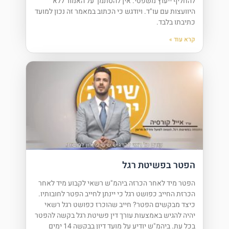
להחליף ייעוץ משפטי. אין להסתמך על האמור ללא
היוועצות עם עו"ד. ויודגש כי הכתוב במאמר זה נכון למועד
כתיבתו בלבד.
קרא עוד »
הפטר בפשיטת רגל
הפטר מיד לאחר הכרזה ביהמ"ש רשאי לקבוע מיד לאחר
הכרזת החייב כפושט רגל כי יינתן לחייב הפטר לחובותיו.
כיצד מבקשים הפטר? חייב שהוכרז כפושט רגל רשאי
יהיה להגיש באמצעות עורך דין פשיטת רגל בקשה להפטר
בכל עת. ביהמ"ש יודיע על מועד דיון בבקשה 14 ימים