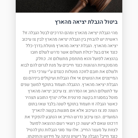
ביטול הגבלת יציאה מהארץ
מהי הגבלת יציאה מהארץ ומהם הדרכים לבטל הגבלה זו?
ראשית יש להבחין בין הגבלת יציאה מהארץ לבין צו עיכוב
יציאה מהארץ. הגבלת יציאה מהארץ מוטלת בדרך-כלל
כנגד אדם בעל יכולת תשלום אשר נדרש לשלם חובו
בהוצאה לפועל והוא מתחמק מתשלום זה. כחלק
מהסנקציות הנהוגות כנגד חייבים על מנת לגרום להם לבוא
ולשלם את חובם לזוכה מוטלות כנגדם ע"י עורכי הדין
המייצגים את הנושים אי אלו הגבלות ועיקולים ביניהם גם
הגבלת יציאה מהארץ. ההגבלה תעמוד בתוקף למשך שנים
עד לתשלום החוב או הסדרתו. צו עיכוב יציאה מהארץ
מוטל במסגרת בקשה פרטנית אליה יצרף התובע תצהיר
כאשר הגבלה זו תעמוד בתוקף לשנה בלבד שאז בתום
השנה פג צו העיכוב אלא אם מוגשת בקשה להאריך
המועדים. הצו עיכוב נדרש החייב או הנתבע להפקיד את
דרכונו שאם לא יעשה כן רשאי רשם ההוצאה לפועל
לצוות על מעצר החייב. אלו עוד סוגי הגבלות נתן להטיל
כנגד חייב? הגבלה על רישיון נהיגה על חידוש והחזקתו.