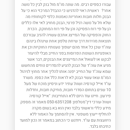
עבורו כספים רבים. מה שונה מו"מ מול בנק לבין כל נושה
אחר? ראשית ראוי להדגיש כי ההבדל המרכזי הוא כי על
הבנק חלות חובות ואחריות נאמנות כלפי לקוחותיו מה
שלא חל על נושה רגיל פרטי, הבנק מחויב לאי אלו כללים
הן על-פי רוח הפסיקה והן על-פי רוח המחוקק. הכרת
החוק והפסיקה של המייצג אתכם עשויה להניב עבורכם
תוצאות מהירות דרך שיחת טלפון אחת שינהלו בינהם
עוה"ד שכן כל אחד מהם ישפוך טענותיו החוקיות וכן את
האופציות השונות הפרוסות בפני החייב מבלי להיעזר
לבקש או לשאול את המייצגים את הבנקים, דבר אשר
מניע את עוה"ד של הבנק להגיע להסדרים נוחים מהחשש
שמא עוה"ד של החייב יפנה אותו להליך אחר מחוץ לניהול
המו"מ שאז עשוי הבנק לא לראות כלל את כספו. משרד
עו"ד אייל קורסיה ושות' עתיר ידע וניסיון מוכח של מעל
10 שנים בתחום הסדרי חובות, מחיקת חובות, וחדלות
פירעון. חייגו עוד היום ללא התחייבות: "אייל קורסיה
ושות'-עורכי דין"מטלפון: 050-6351208 מאמר זה מספק
מידע כללי וראשוני בלבד ואין הוא בא בשום מקרה
להחליף ייעוץ משפטי. אין להסתמך על האמור ללא
היוועצות עם עו"ד. ויודגש כי הכתוב במאמר זה נכון למועד
כתיבתו בלבד.