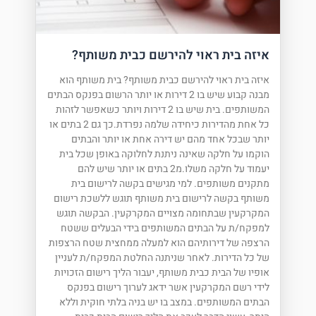
איזה בית ראוי להירשם כבית משותף?
איזה בית ראוי להירשם כבית משותף? בית משותף הוא
מבנה קבוע שיש בו 2 דירות או יותר הרשום בפנקס הבתים
המשותפים. בית שיש בו 2 דירות ויותר כשאפשר לזהות
כל אחת מהדירות כיחידה שלמה נפרדת.כך גם 2 בתים או
יותר שבכל אחד מהם יש דירה אחת או יותר והבתים
הוקמו על חלקה שאינה ניתנת לחלוקה באופן שכל בית
יעמוד על חלקה משלו.מ2 בתים או יותר שיש להם
מתקנים משותפים. למי מגישים בקשה לרישום בית
משותף בקשה לרישום בית משותף תוגש ללשכת רישום
המקרקעין שבתחומה מצויים המקרקעין. הבקשה תוגש
למפקח/ת על הבתים המשותפים בידי הבעלים ששטח
הרצפה של דירותיהם הוא למעלה ממחצית שטח הרצפות
של כל הדירות. לאחר שניתנה החלטת המפקח/ת לעניין
אופיו של הבית כבית משותף, יעבור הליך רישום הזכויות
לידי רשם המקרקעין אשר ידאג לערוך רישום בפנקס
הבתים המשותפים. במצב בו יש בניה בלתי חוקית וללא