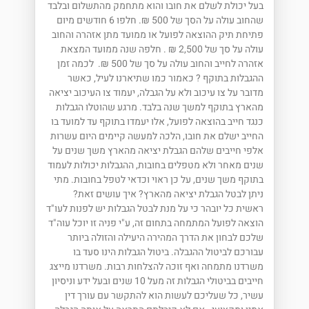
בעל יכולת לשלם את חובו והוא מתחמק מהתשלום ובלבד
שהחוב עולה על הסך של 500 ₪. חלפו 6 חודשים מיום
פתיחת תיק ההוצאה לפועל או ממועד מתן אזהרה והחוב
עולה על סך של 2,500 ₪ . חלפה שנה ממועד המצאת
אזהרה לחייב והחוב עולה על סך של 500 ₪. לכמה זמן
ההגבלות בתוקף ? כאמור כמו שתיארנו לעיל, כאשר
מדובר על צו עיכוב ולא על הגבלה, יעמוד צו העיכוב יציאה
מהארץ בתוקף למשך שנה בלבד. מרגע שהוטלו הגבלות
כנגד חייב בהוצאה לפועל, אלו יעמדו בתוקף עד למועד בו
החייב ישלם את חובו, הלכה למעשה קיימים היום עשרות
אלפי חייבים שלהם הגבלת יציאה מהארץ משך שנים על
שנים מאחר ולא מטפלים בחובות, ההגבלות יכולות לעמוד
בתוקף משך שנים, על כן ראוי וכדאי לטפל בחובות. מתי
ניתן לבטל הגבלת יציאה מהארץ? איך עושים זאת?
ראשית כל יובהר כי על מנת לבטל הגבלות יש לפנות לעו"ד
הוצאה לפועל המתמחה בתחום זה, ע"י פניה זו יוכל עוה"ד
שלכם לבחון את הדרך המהירה היעילה והזולה ביותר
עבורכם לביטול ההגבלה. ביטול הגבלות הינו סעד בו
משרדנו מתמחה ואף זוכה להצלחות רבות. משרדנו מייצג
חייבים בביטולי הגבלות זה מעל 10 שנים ובעל ידע וניסיון
עשיר, כל שעליכם לעשות הוא להתקשר עם עורך דין