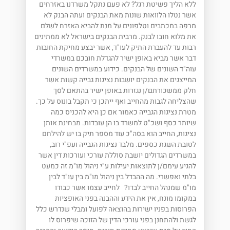
ללא הליך פשיטת רגל? לא פעם נתקל משרדנו באזרחים
אשר נטלו הלוואות שונות מאת הבנקים ועתה הבנק לא
מרפה במכתבים וטלפונים על מנת להביא האזרח לשלם
את מלוא חובו לבנק. מרבית הבנקים בישראל לא ממתינים
רבות עד להעברת התיק לעו"ד, אשר יבצע מחיקת החובות
דבר אשר מביא באופן ישיר להגדלת חובכם במשרדי
עוה"ד השונים של הבנקים. כידוע במשרדים השונים
המייצגים את הבנקים יושבות נציגות גבייה קשות אשר
חלק ממשכורתם/ן נגזרות באופן ישיר בהתאם לסך
שהצליחה לגבות מהחייב ואף ייתכן כי תקבל בונוס על כך.
מטרת נציגות הגבייה כאמור אם כן היא להכניס כמה
שיותר כסף ושכ"ט למשרד בו הן עובדות. מבחינת אותן
נציגות, החייב הוא בסה"כ עוד מספר תיק בו יש להילחם
לטובת השגת כספים. מלבד נציגות הגבייה ועפ"י רוב,
במשרדים הגדולים יושבת סוללת עורכי ועורכות דין אשר
להגיע עימם/ן לתוצאות יעילות ע"י ניהול מו"מ זה כמעט
בלתי ואפשרי. מה ההבדל בין ניהול מו"מ בין עו"ד לבין
מו"מ שמנהל החייב לבדו? לחייב עצמו אשר כבודו
במקומו מונח, אין את הידע וההבנה בפני האופציות
הפרוסות בפניו ישירות בהוצאה לפועל ומבלי שנדרש כלל
לגשת ולהתחנן בפני עורכי הדין של הזוכה שיפרוס לו