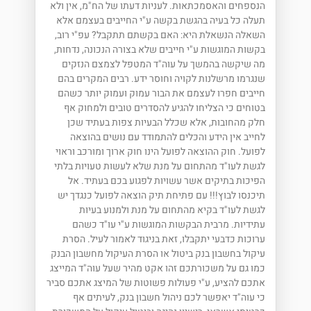
הנספחים והאסמכתאות. לעניות דעתו של הח"מ, אין ולא
תעלה כל בעיה בהגשת בקשה ע"י החייבים בעצמם אלא
השאלה הנשאלת היא: האם בקשתם תתקבל? עפ"י רוב,
בקשות המוגשות ע"י חייבים שלא בצורה הנכונה, נדחות,
מה שיקשה בהמשך על עוה"ד המטפל לצמצם הנזקים
שנגרמו מרשלנות לקויה וחוסר ידע. רבים המקרים בהם
חייבים חפרו לעצמם את הבור עמוק ועמוק יותר כשהם
בטוחים כי הצליחו להגיע להסדרים טובים ולמחוק אף
חלק מהחובות, אלא שכלל הבעיות צפות בעתיד שכן
לחייב אין הידע והכלים להתמודד עם נושים בהוצאה
לפועל. חוק ההוצאה לפועל הינו חוק ארוך ומורכב וראוי
לגשת לעו"ד מהתחום על מנת שלא לעשות טעויות בלתי
הפיכות בתיקים אשר עשויות לפגוע בכם בעתיד. אל
תיכנסו לבוץ!!! עם פתיחת תיק הוצאה לפועל כנגדך יש
לגשת לעו"ד בקיא מהתחום על מנת ולמנוע בעיות
עתידיות. מרבית הבקשות המוגשות ע"י עו"ד כשהם
ערוכות כדבעי יתקבלו, זאת בניגוד לאמור לעיל. הסרת
עיקול בחשבון בנק ביטול או הסרת העיקול מחשבון הבנק
כמו גם על משכורתכם זהו אקט מהיר שעל עוה"ד המייצג
אתכם להציע, ע"י פעולות פשוטות של המיצג אתכם סביר
כי עוה"ד יאפשר לכם ניהול חשבון בנק, לעיתים אף