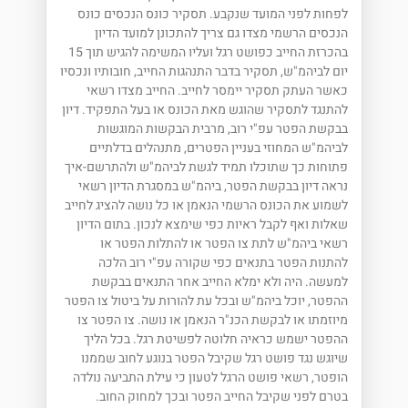
לפחות לפני המועד שנקבע. תסקיר כונס הנכסים כונס
הנכסים הרשמי מצדו גם צריך להתכונן למועד הדיון
בהכרזת החייב כפושט רגל ועליו המשימה להגיש תוך 15
יום לביהמ"ש, תסקיר בדבר התנהגות החייב, חובותיו ונכסיו
כאשר העתק תסקיר יימסר לחייב. החייב מצדו רשאי
להתנגד לתסקיר שהוגש מאת הכונס או בעל התפקיד. דיון
בבקשת הפטר עפ"י רוב, מרבית הבקשות המוגשות
לביהמ"ש המחוזי בעניין הפטרים, מתנהלים בדלתיים
פתוחות כך שתוכלו תמיד לגשת לביהמ"ש ולהתרשם-איך
נראה דיון בבקשת הפטר, ביהמ"ש במסגרת הדיון רשאי
לשמוע את הכונס הרשמי הנאמן או כל נושה להציג לחייב
שאלות ואף לקבל ראיות כפי שימצא לנכון. בתום הדיון
רשאי ביהמ"ש לתת צו הפטר או להתלות הפטר או
להתנות הפטר בתנאים כפי שקורה עפ"י רוב הלכה
למעשה. היה ולא ימלא החייב אחר התנאים בבקשת
ההפטר, יוכל ביהמ"ש ובכל עת להורות על ביטול צו הפטר
מיוזמתו או לבקשת הכנ"ר הנאמן או נושה. צו הפטר צו
ההפטר ישמש כראיה חלוטה לפשיטת רגל. בכל הליך
שיוגש נגד פושט רגל שקיבל הפטר בנוגע לחוב שממנו
הופטר, רשאי פושט הרגל לטעון כי עילת התביעה נולדה
בטרם לפני שקיבל החייב הפטר ובכך למחוק החוב.