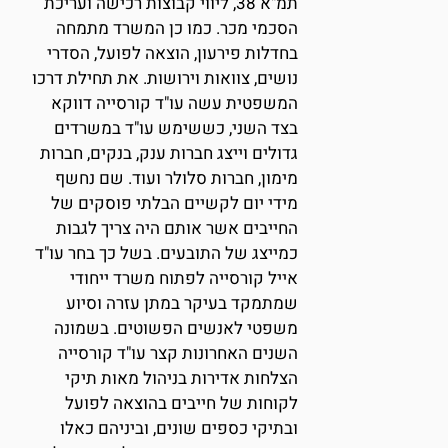
תמ"א 38, ליווי קבוצות רכישה ועריכת
הסכמי מכר. כמו כן המשרד מתמחה
בחדלות פירעון, הוצאה לפועל, הסדרי
נושים, צוואות וירושות. את תחילת דרכו
המשפטית עשה עו"ד קורסייה דווקא
בצד השני, כששימש עו"ד במשרדים
גדולים וייצג חברות ענק, בנקים, חברות
מימון, חברות סלולר ועוד. שם נחשף
מידי יום לקשיים הבלתי פוסקים של
החייבים אשר אותם היה צריך לגבות
כמייצג של התובעים. בשל כך בחר עו"ד
אייל קורסייה לפתוח משרד ייחודי
שמתמקד בעיקר במתן עזרה וסיוע
משפטי לאנשים הפשוטים. בשמונה
השנים האחרונות קצר עו"ד קורסייה
הצלחות אדירות בניהול מאות תיקי
לקוחות של חייבים בהוצאה לפועל
ובתיקי כספים שונים, וביניהם כאלו