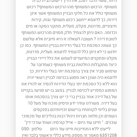
היתר, עשוי הדבר לעכב את הליך רישום הבית כבית
משותף. הרכוש המשותף מהו הרכוש המשותף? רכוש
משותף כולל את כל חלקי הבניין המשותף אשר אינן
דירות, כך לדוגמא ייחשב רכוש משותף: גגות, קירות
חיצוניים, מדרגות, מקלט, מעלית, מתקני הסקה או מים
וכדומה. האם ניתן להצמיד חלק מסוים מהרכוש המשותף
לטובת דירה ? תשובה לשאלה זו היא חיובית אלא שלשם
כך טעונה הסכמת כל בעלי הדירות בבניין המשותף. כמו כן
יודגש כי לא ניתן כלל להצמיד לדוגמא: מעלית, מדרגות,
מקלט ומתקנים המיועדים לשמש את כלל דיירי הבניין.
כיצד מתקבלות החלטות בבית משותף כשמדובר על
שימוש סביר אין צורך בהסכמת יתר בעלי הדירות, כך
לדוגמא היה ושכן ראה מפגע בכניסה לבניין רשאי יהיה
הוא ללא כל הסכמת יתר בעלי הדירות להסיר או להזיז את
המפגע המפריע לכניסה לבניין. במצב בו יש פגיעה בקניינו
של בעל דירה אחר בבניין ברי כי יש צורך בהסכמת אותו
בעל דירה. משרדנו עתיר ידע וניסיון מוכח של מעל 10
שנים בליווי לקוחותיו ברישום זכויותיהם בפנקסים
השונים וכן מלווה חברות ניהול רבות בהליכים של סכסוכי
שכנים. " חייגו עוד היום – אייל קורסיה ושות'-עורכי דין"
לייעוץ ללא התחייבות חייגו עוד היום טלפון: 050-
6351208 מאמר זה מספק מידע כללי וראשוני בלבד ואין