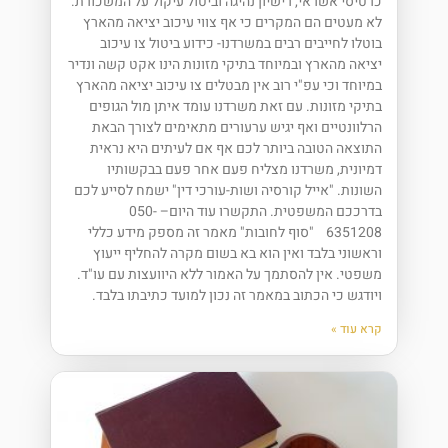
כרטיסי אשראי, רישיון נהיגה וביטול עיקול על המשכורת.
לא מעטים הם המקרים כי אף צווי עיכוב יציאה מהארץ
בוטלו לחייבים רבים במשרדנו- כידוע ביטול צו עיכוב
יציאה מהארץ ובמיוחד בתיקי מזונות הינו אקט קשה ונדיר
במיוחד וכי עפ"י רוב אין מבטלים צו עיכוב יציאה מהארץ
בתיקי מזונות. עם זאת משרדנו עומד איתן מול הגופים
הרלוונטיים ואף יגיש ערעורים מתאימים לצורך הבאת
התוצאה הטובה ביותר לכם אף אם לעיתים היא נראית
דמיונית, משרדנו מצליח פעם אחר פעם בבקשותיו
השונות. "אייל קורסיה ושות-עורכי דין" ישמח לסייע לכם
בדרככם המשפטית. התקשרו עוד היום– 050-
6351208 "סוף לחובות" מאמר זה מספק מידע כללי
וראשוני בלבד ואין הוא בא בשום מקרה להחליף ייעוץ
משפטי. אין להסתמך על האמור ללא היוועצות עם עו"ד.
ויודגש כי הכתוב במאמר זה נכון למועד כתיבתו בלבד.
קרא עוד »