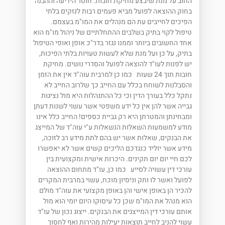
החוב על מנת שיבצע מחיקת חובות. חוסר הידיעה וההבנה
בחוק ההוצאה לפועל מביא פעמים רבות לנזקים בלתי
הפיכים לחייבים עת הם מנהלים את המו"מ בעצמם.
טיפול לקוי בתיק בשלבים ההתחלתיים של ניהול מו"מ הוא
אחד החשובים ביותר וממנו נגזר בדר"כ אופן ואופי הטיפול
בתיק, על כן ועל מנת שלא לעשות טעויות בלתי הפיכות,
יש לפנות לעו"ד להוצאה לפועל והסדרי נושים. מחיקת
חובות תוך 24 שעות כמו כן למרבית עוה"ד אין את הזמן
והסבלנות לשוחח בכלל עם החייב כך שלרוב החייב לא
נתקל כלל בעורך הדין וכי כל ההתנהלות היא מול נציגות
גבייה אשר להן אין כל ידע משפטי אשר עשוי לשנות דעתן
ומבחינתן והמטרתן היא רק גביית כספים! החייב כלל אינו
מודע למשמעות השאלות הנשאלות ע"י עוה"ד של המייצג
את הבנקים, שאלות אשר יש בהם לתת מידע רב לזוכה,
מידע אשר יוליד כנגדכם הליכים קשים אשר לא יאפשרו
לכם חיי יום יום תקינים. היכרות אישית ומקצועית בין
עורכי דין עשויה לסייע כמו כן, עו"ד מתחום ההוצאה
לפועל ואשר לו ותק וניסיון מוכח, עשוי במרבית המקרים
להכיר הן באופן אישי והן באופן מקצועי את עוה"ד מולם
הוא מנהל את המו"מ שכן כל עיסוקו היום יומי הוא מול
אותם עורכי דין המייצגים את הבנקים. ייצוג נכון של עו"ד
עשוי להניב לחייב תוצאות יעילות מהירות ואף לחסוך