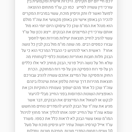
לכם חיי יום יום תקינים. היכרות אישית ומקצועית בין
עורכי דין עשויה לסייע כמו כן, עו"ד מתחום ההוצאה
לפועל ואשר לו ותק וניסיון מוכח, עשוי במרבית המקרים
להכיר הן באופן אישי והן באופן מקצועי את עוה"ד מולם
הוא מנהל את המו"מ שכן כל עיסוקו היום יומי הוא מול
אותם עורכי דין המייצגים את הבנקים. ייצוג נכון של עו"ד
עשוי להניב לחייב תוצאות יעילות מהירות ואף לחסוך
עבורו כספים רבים. מה שונה מו"מ מול בנק לבין כל נושה
אחר? ראשית ראוי להדגיש כי ההבדל המרכזי הוא כי על
הבנק חלות חובות ואחריות נאמנות כלפי לקוחותיו מה
שלא חל על נושה רגיל פרטי, הבנק מחויב לאי אלו כללים
הן על-פי רוח הפסיקה והן על-פי רוח המחוקק. הכרת
החוק והפסיקה של המייצג אתכם עשויה להניב עבורכם
תוצאות מהירות דרך שיחת טלפון אחת שינהלו בינהם
עוה"ד שכן כל אחד מהם ישפוך טענותיו החוקיות וכן את
האופציות השונות הפרוסות בפני החייב מבלי להיעזר
לבקש או לשאול את המייצגים את הבנקים, דבר אשר
מניע את עוה"ד של הבנק להגיע להסדרים נוחים מהחשש
שמא עוה"ד של החייב יפנה אותו להליך אחר מחוץ לניהול
המו"מ שאז עשוי הבנק לא לראות כלל את כספו. משרד
עו"ד אייל קורסיה ושות' עתיר ידע וניסיון מוכח של מעל
10 שנים בתחום הסדרי חובות, מחיקת חובות, וחדלות