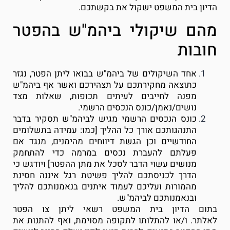
הדיון בית המשפט ישקול את בקשתכם.
מהם שיקולי ביהמ"ש בהפטר
חובות
אחד השיקולים של ביהמ"ש בבואו ליתן הפטר, נגזר
כתוצאה מחקירתכם על תצהירכם ואשר אף ביהמ"ש
מפנה לחייבים לעיתים תכופות, שאלות מצד
נושים/נאמן/כונס הנכסים הרשמי.
כונס הנכסים הרשמי מגיש לביהמ"ש תסקיר בדבר
התנהגותכם אורך כל ההליך [כמו: עמידה בתשלומים
החודשיים וכן הגשת דיווחים מהימנים, מנגד אם
פעלתם להעברת נכסים במרמה כדי להתחמק
מנושים עשוי הדבר לסכל את מתן ההפטר] ויודגש כי
הדרך לכניסתכם להליך פשיטת רגל איננה חסינת
מהמורות ועליכם לעמוד איתנים בנאמנותכם להליך
ובנאמנותכם לביהמ"ש.
בתום הדיון
בית המשפט רשאי ליתן צו הפטר
לאלתר.
ו/או
להתלותו לתקופה מסוימת, ואף להתנות את