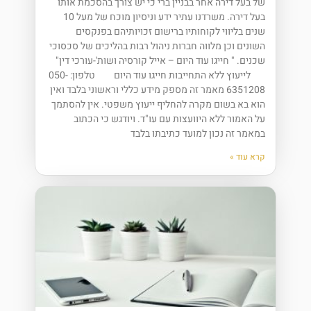
של בעל דירה אחר בבניין ברי כי יש צורך בהסכמת אותו
בעל דירה. משרדנו עתיר ידע וניסיון מוכח של מעל 10
שנים בליווי לקוחותיו ברישום זכויותיהם בפנקסים
השונים וכן מלווה חברות ניהול רבות בהליכים של סכסוכי
שכנים. " חייגו עוד היום – אייל קורסיה ושות'-עורכי דין"
לייעוץ ללא התחייבות חייגו עוד היום טלפון: 050-
6351208 מאמר זה מספק מידע כללי וראשוני בלבד ואין
הוא בא בשום מקרה להחליף ייעוץ משפטי. אין להסתמך
על האמור ללא היוועצות עם עו"ד. ויודגש כי הכתוב
במאמר זה נכון למועד כתיבתו בלבד
קרא עוד »