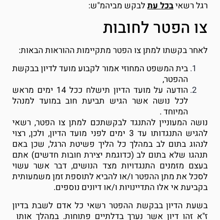
רגל רשאי
בכל עת
לבקש מביהמ"ש:
צו הפטר לחובות
לאחר בקשתו למתן צו הפטר מתקיימות ההוראות הבאות:
בית המשפט המחוזי אמור לקבוע מועד לדיון בבקשת
ההפטר,
הודעה על מועד הדיון תישלח ככל 14 ימים מראש
לכל נושה אשר הגיש תביעת חוב במועד למנהל
המיוחד .
נושה המעוניין להתנגד לבקשתכם למתן צו הפטר, רשאי
להגיש התנגדותו עד 3 ימים לפני מועד הדיון, ולכן, רצוי
לנהוג בתום לב במהלך כל הליך פשיטת הרגל, שכן באם
תנהגו שלא בתום לב (כדוגמת יצירת חובות חדשים) אתם
בעצם מזמנים התנגדויות מצד הנושים, דבר אשר עשוי
לסכל את מתן ההפטר ו/או להביא לתוספת זמן משמעותית
בקביעת אי אלו התדיינויות ו/או דיונים נוספים.
בשעת הדיון בבקשת ההפטר רשאי כל אדם לשבת בדיון
ז"א זהו דיון אשר נערך בדלתיים פתוחות. במהלך אותו