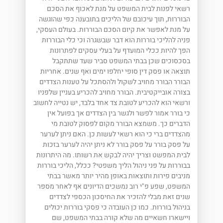
רשאי לפנות לבית המשפט על מנת לאכוף את הסכם
הבוררות, תוך עיכובם של הליכים בתובענה כפי שהוגשה
על מנת לאפשר את קיום הסכם הבוררות. בעולם העסקי,
פניה להליכי בוררות הוא דבר שבשגרה וכי כלי הבוררות
הפך להיות ככלי המועדף על בעלי עסקים לפתרונות
בסכסוכים שכן בבתי המשפט סביר שעד שתתקבל
תוצאה או פסק דין סופי יחלפו ימים ואף שנים. אחריות
הבורר הבורר מחויב לשקול ולהסתכל על טענות הצדדים
בצורה אובייקטיבית. הבורר מחויב להכריע בעניין שלפניו
ורשאי הוא להכריע לטובת צד אחד בלבד, יש נטייה לחשוב
כי בורר אמור לפשר ולגשר בין הצדדים אך בפועל אין
הדברים כך. משמצא הבורר מקום לפסוק לטובת מי
מהצדדים ברי כי הוא רשאי לעשות כן. האם ניתן לערער
על פסק בורר על פסק בורר לא ניתן יהיה לערער בזכות
לבית המפשט וצריך יהיה לבקש את רשותו. מה היתרונות
בבוררות על פני ניהול הליך משפטי? ככלל, הליכי בוררות
מניבים פירות ותוצאות באופן מהיר יותר מאשר בבתי
המשפט, שפע פ"י רוב נמשכים הדיונים אף לאחר מספר
שנים זאת מבלי להזכיר את החיסכון הכספי לצדדים
בניהול בוררות. כמו כן העובדה כי פסקי בוררות יכולים
ויישארו חשאיים מה שלא קורה בבתי המשפט, שם