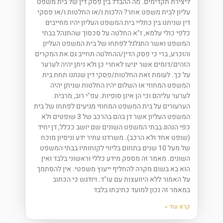
ליצירת תקדימים. מה ההבדל בין פסק דין של בית משפט
עליון לבית משפט אחר? הלכות ו/או החלטות ו/או פסקי
דין שניתנו בין כתליי בית המשפט העליון יהיו מחייבים
כלפי כולי עלמא, ז"א החלטה על סכסוך שהתנהל בבתי
המשפט ואשר התגלגל לפתחו של בית המשפט העליון
והוכרע, ברי כי פסק הדין/ההחלטה תחייב גם את המקרים
הזהים/דומים אשר יגיעו לאחרי כן ולא ניתן יהיה לערער
על כך. לעומת זאת החלטות/פסקי דין שנתנו תחת בית
המשפט המחוזי או השלום יהיו החלטות שניתן יהיה
לערער עליהם וכי הן אינן סופיות. עפ"י רוב, מרבית
הערעורים על בית המשפט המחוזי מגיעים לפתחו של בית
המשפט העליון אשר דן בהם בהרכב של 3 שופטים ולא
כפי הנהוג בבתי המשפט השונים שם יושב ככלל, דן יחיד
(שופט אחד ולא הרכב). משרדנו עתיר ידע וניסיון מוכח
של מעל 10 שנים בתחום בליווי לקוחותיו בבתי המשפט
השונים. מאמר זה מספק מידע כללי וראשוני בלבד ואין
הוא בא בשום מקרה להחליף ייעוץ משפטי. אין להסתמך
על האמור ללא היוועצות עם עו"ד. ויודגש כי הכתוב
במאמר זה נכון למועד כתיבתו בלבד
קרא עוד »