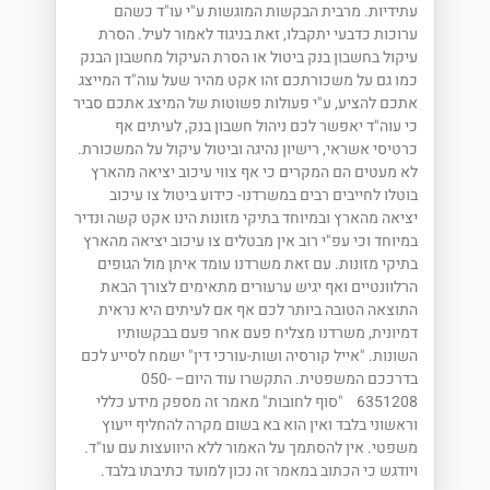
עתידיות. מרבית הבקשות המוגשות ע"י עו"ד כשהם
ערוכות כדבעי יתקבלו, זאת בניגוד לאמור לעיל. הסרת
עיקול בחשבון בנק ביטול או הסרת העיקול מחשבון הבנק
כמו גם על משכורתכם זהו אקט מהיר שעל עוה"ד המייצג
אתכם להציע, ע"י פעולות פשוטות של המיצג אתכם סביר
כי עוה"ד יאפשר לכם ניהול חשבון בנק, לעיתים אף
כרטיסי אשראי, רישיון נהיגה וביטול עיקול על המשכורת.
לא מעטים הם המקרים כי אף צווי עיכוב יציאה מהארץ
בוטלו לחייבים רבים במשרדנו- כידוע ביטול צו עיכוב
יציאה מהארץ ובמיוחד בתיקי מזונות הינו אקט קשה ונדיר
במיוחד וכי עפ"י רוב אין מבטלים צו עיכוב יציאה מהארץ
בתיקי מזונות. עם זאת משרדנו עומד איתן מול הגופים
הרלוונטיים ואף יגיש ערעורים מתאימים לצורך הבאת
התוצאה הטובה ביותר לכם אף אם לעיתים היא נראית
דמיונית, משרדנו מצליח פעם אחר פעם בבקשותיו
השונות. "אייל קורסיה ושות-עורכי דין" ישמח לסייע לכם
בדרככם המשפטית. התקשרו עוד היום– 050-
6351208 "סוף לחובות" מאמר זה מספק מידע כללי
וראשוני בלבד ואין הוא בא בשום מקרה להחליף ייעוץ
משפטי. אין להסתמך על האמור ללא היוועצות עם עו"ד.
ויודגש כי הכתוב במאמר זה נכון למועד כתיבתו בלבד.