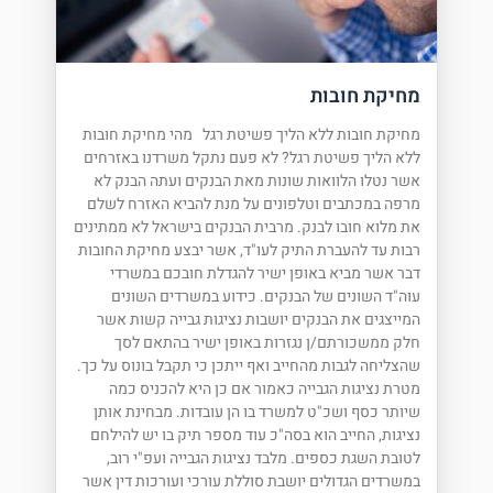
מחיקת חובות
מחיקת חובות ללא הליך פשיטת רגל מהי מחיקת חובות
ללא הליך פשיטת רגל? לא פעם נתקל משרדנו באזרחים
אשר נטלו הלוואות שונות מאת הבנקים ועתה הבנק לא
מרפה במכתבים וטלפונים על מנת להביא האזרח לשלם
את מלוא חובו לבנק. מרבית הבנקים בישראל לא ממתינים
רבות עד להעברת התיק לעו"ד, אשר יבצע מחיקת החובות
דבר אשר מביא באופן ישיר להגדלת חובכם במשרדי
עוה"ד השונים של הבנקים. כידוע במשרדים השונים
המייצגים את הבנקים יושבות נציגות גבייה קשות אשר
חלק ממשכורתם/ן נגזרות באופן ישיר בהתאם לסך
שהצליחה לגבות מהחייב ואף ייתכן כי תקבל בונוס על כך.
מטרת נציגות הגבייה כאמור אם כן היא להכניס כמה
שיותר כסף ושכ"ט למשרד בו הן עובדות. מבחינת אותן
נציגות, החייב הוא בסה"כ עוד מספר תיק בו יש להילחם
לטובת השגת כספים. מלבד נציגות הגבייה ועפ"י רוב,
במשרדים הגדולים יושבת סוללת עורכי ועורכות דין אשר