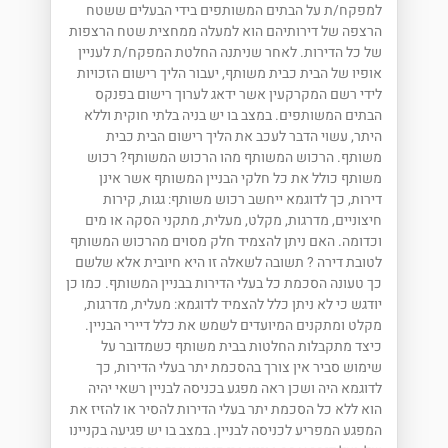
למפקח/ת על הבתים המשותפים בידי הבעלים ששטח
הרצפה של דירותיהם הוא למעלה ממחצית שטח הרצפות
של כל הדירות. לאחר שניתנה החלטת המפקח/ת לעניין
אופיו של הבית כבית משותף, יעבור הליך רישום הזכויות
לידי רשם המקרקעין אשר ידאג לערוך רישום בפנקס
הבתים המשותפים. במצב בו יש בניה בלתי חוקית וללא
היתר, עשוי הדבר לעכב את הליך רישום הבית כבית
משותף. הרכוש המשותף מהו הרכוש המשותף? רכוש
משותף כולל את כל חלקי הבניין המשותף אשר אינן
דירות, כך לדוגמא ייחשב רכוש משותף: גגות, קירות
חיצוניים, מדרגות, מקלט, מעלית, מתקני הסקה או מים
וכדומה. האם ניתן להצמיד חלק מסוים מהרכוש המשותף
לטובת דירה ? תשובה לשאלה זו היא חיובית אלא שלשם
כך טעונה הסכמת כל בעלי הדירות בבניין המשותף. כמו כן
יודגש כי לא ניתן כלל להצמיד לדוגמא: מעלית, מדרגות,
מקלט ומתקנים המיועדים לשמש את כלל דיירי הבניין.
כיצד מתקבלות החלטות בבית משותף כשמדובר על
שימוש סביר אין צורך בהסכמת יתר בעלי הדירות, כך
לדוגמא היה ושכן ראה מפגע בכניסה לבניין רשאי יהיה
הוא ללא כל הסכמת יתר בעלי הדירות להסיר או להזיז את
המפגע המפריע לכניסה לבניין. במצב בו יש פגיעה בקניינו