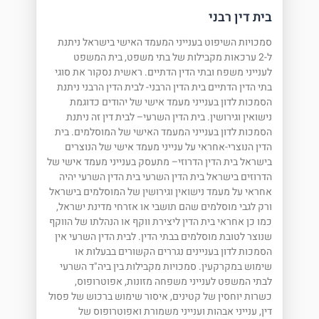
בית דין רבני
סמכויות השיפוט בענייני המעמד האישי בישראל ניתנת
ל-2 ערכאות מקבילות של בתי משפט, בית המשפט
לענייני משפח ובתי הדין הדתיים. ראשית נסקור את סוגי
בתי הדין הדתיים בית הדין הרבני- לבית הדין הרבני ניתנת
הסמכות לדון בענייני מעמד אישי של יהודים כדוגמת
נישואין וגירושין. בית הדין השרעי– לבית דין זה ניתנת
הסמכות לדון בענייני המעמד האישי של המוסלמים. בית
הדין הנוצרי-אחראי על ענייני מעמד אישי של הנוצרים
בישראל בית הדין הדרוזי– מתעסק בענייני מעמד אישי של
הדרוזים בישראל בית הדין השרעי בית הדין השרעי יהיה
אחראי על מעמד נישואין וגירושין של המוסלמים בישראל
ורק לגבי מוסלמים שהם תושבי או אזרחי מדינת ישראל,
כמו כן אחראי בית הדין ליצירת ווקף או הנהלתו של הווקף
שנוצר לטובת מוסלמים בבתי הדין. לבית הדין השרעי אין
הסמכות לדון בעניינים נגררים הקשורים בבעלות או
שימוש במקרקעין. סמכויות מקבילות בין ביה"ד השרעי
לבתי המשפט לענייני משפחה מזונות, אפוטרופוס,
כשרות יוחסין של קטינים, איסור שימוש ברכוש של פסול
דין, ענייני אבהות וענייני משמורת ואפוטרופוס של