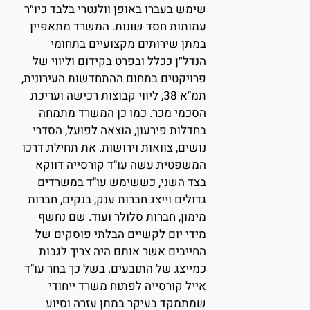
שימש בעברו באופן וולנטרי בלבד כיו״ר
עמותות חסד שונות. המשרד מתאפיין
במתן שירותים מקצועיים בתחומי
הנדל״ן ככלל ובפרט בקידום וליווי של
פרויקטים בתחום ההתחדשות העירונית,
תמ"א 38, ליווי קבוצות רכישה ועריכת
הסכמי מכר. כמו כן המשרד מתמחה
בחדלות פירעון, הוצאה לפועל, הסדרי
נושים, צוואות וירושות. את תחילת דרכו
המשפטית עשה עו"ד קורסייה דווקא
בצד השני, כששימש עו"ד במשרדים
גדולים וייצג חברות ענק, בנקים, חברות
מימון, חברות סלולר ועוד. שם נחשף
מידי יום לקשיים הבלתי פוסקים של
החייבים אשר אותם היה צריך לגבות
כמייצג של התובעים. בשל כך בחר עו"ד
אייל קורסייה לפתוח משרד ייחודי
שמתמקד בעיקר במתן עזרה וסיוע