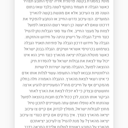
מוטל במסגרת בקשה פרטנית אליה יצרף התובע תצהיר
כאשר הגבלה זו תעמוד בתוקף לשנה בלבד שאז בתום
השנה פג צו העיכוב אלא אם מוגשת בקשה להאריך
המועדים. הצו עיכוב נדרש החייב או הנתבע להפקיד את
דרכונו שאם לא יעשה כן רשאי רשם ההוצאה לפועל
לצוות על מעצר החייב. אלו עוד סוגי הגבלות נתן להטיל
כנגד חייב? הגבלה על רישיון נהיגה על חידוש והחזקתו.
הגבלה על חידוש דרכון הגבלה על פתיחת תאגיד הגבלה
בשימוש בכרטיסי אשראי ושיקים. הגבלה בבנק ישראל
כאשר מוטלת הגבלת יציאה מהארץ כנגד חייב הוא אינו
יכול עוד לצאת את גבולות ישראל עד להסדרת תיק
ההוצאה לפועל, ההגבלה מגיעה ישירות לרשויות
הרלוונטיות ובבואו לשדה התעופה עשוי לגלות אותו אדם
כי אינו רשאי לצאת מהארץ. ההגבלה האמורה חלה בחלק
מהמקרים אף על חייבים מחו"ל המעוניינים להגיע ארצה
וחוששים ובצדק כי לא יוכלו לצאת את הארץ לאחר
הביקור אותו תכננו, לכן ככול ולכם חובות בהוצאה לפועל
שהוזנחו ולא טופלו ואתם עתה מעוניינים לתכנן טיול
מחוץ לגבולות ישראל, מומלץ לבדוק אם קיים צו עיכוב
יציאה מהארץ כנגדך. איך בודקים אם קיים כנגדי צו עיכוב
יציאה מהארץ? על מנת להטיל צו לעיכוב יציאתכם
מהארץ על התובע ראשית לשלוח אליכם התראה בדבר