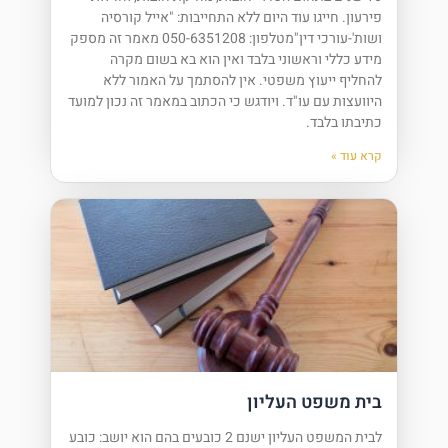
פירעון. חייגו עוד היום ללא התחייבות: "אייל קורסיה
ושות'-עורכי דין"מטלפון: 050-6351208 מאמר זה מספק
מידע כללי וראשוני בלבד ואין הוא בא בשום מקרה
להחליף ייעוץ משפטי. אין להסתמך על האמור ללא
היוועצות עם עו"ד. ויודגש כי הכתוב במאמר זה נכון למועד
כתיבתו בלבד.
קרא עוד »
בית משפט העליון
לבית המשפט העליון ישנם 2 כובעים בהם הוא יושב: כובע