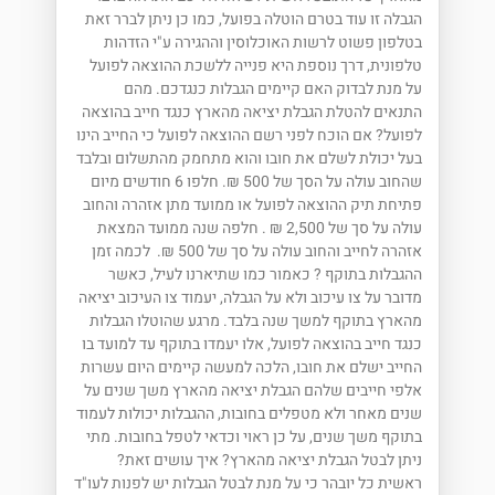
הגבלה זו עוד בטרם הוטלה בפועל, כמו כן ניתן לברר זאת
בטלפון פשוט לרשות האוכלוסין וההגירה ע"י הזדהות
טלפונית, דרך נוספת היא פנייה ללשכת ההוצאה לפועל
על מנת לבדוק האם קיימים הגבלות כנגדכם. מהם
התנאים להטלת הגבלת יציאה מהארץ כנגד חייב בהוצאה
לפועל? אם הוכח לפני רשם ההוצאה לפועל כי החייב הינו
בעל יכולת לשלם את חובו והוא מתחמק מהתשלום ובלבד
שהחוב עולה על הסך של 500 ₪. חלפו 6 חודשים מיום
פתיחת תיק ההוצאה לפועל או ממועד מתן אזהרה והחוב
עולה על סך של 2,500 ₪ . חלפה שנה ממועד המצאת
אזהרה לחייב והחוב עולה על סך של 500 ₪. לכמה זמן
ההגבלות בתוקף ? כאמור כמו שתיארנו לעיל, כאשר
מדובר על צו עיכוב ולא על הגבלה, יעמוד צו העיכוב יציאה
מהארץ בתוקף למשך שנה בלבד. מרגע שהוטלו הגבלות
כנגד חייב בהוצאה לפועל, אלו יעמדו בתוקף עד למועד בו
החייב ישלם את חובו, הלכה למעשה קיימים היום עשרות
אלפי חייבים שלהם הגבלת יציאה מהארץ משך שנים על
שנים מאחר ולא מטפלים בחובות, ההגבלות יכולות לעמוד
בתוקף משך שנים, על כן ראוי וכדאי לטפל בחובות. מתי
ניתן לבטל הגבלת יציאה מהארץ? איך עושים זאת?
ראשית כל יובהר כי על מנת לבטל הגבלות יש לפנות לעו"ד