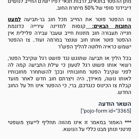
מתן ההפטר בתנאים, לרבות תנאי לפיו ישלם החייב לנושים
דיבידנד סופי של 50% מיתרת החוב.
צו ההפטר פוטר את החייב מכל חוב בר-תביעה
למעט
החובות הבאים:
קנסות למדינה
עירייה כדוגמת
חנייה
תעבורה
חוב מזונות
חייב שעבר עבירה פלילית אין
ההפטר פוטר אותו
חוב שנוצר במרמה ועוד..
צו ההפטר
ישמש כראיה חלוטה להליך הפש"ר
בכל הליך או תביעה שתוגש נגד פושט רגל שקיבל הפטר,
רשאי אותו פשוט רגל לטעון כי עילת התביעה קמה לה
לפני שקיבל הפטר מחובותיו ובכך להשתחרר מחובותיו
לאותו נושה, מאידך, היה ויצרתם חוב חדש לאחר מועד
קבלת צו הכינוס כנגדכם, ברי, כי ההפטר אינו חל על החוב
החדש.
השאר הודעה
[pojo-form id="3365"]
*** האמור במאמר זו אינו מהווה תחליף לייעוץ משפטי
פרטני ונותן מבט כללי על הנושא.