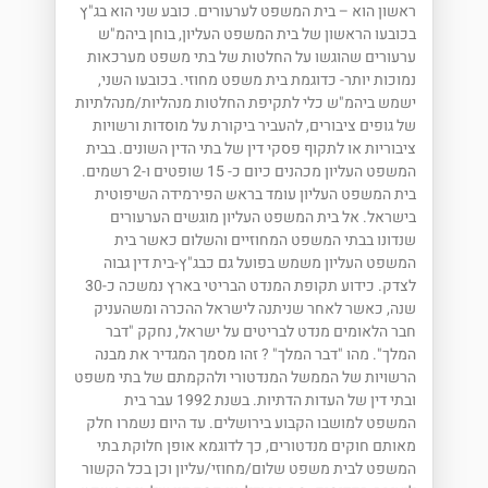
ראשון הוא – בית המשפט לערעורים. כובע שני הוא בג"ץ
בכובעו הראשון של בית המשפט העליון, בוחן ביהמ"ש
ערעורים שהוגשו על החלטות של בתי משפט מערכאות
נמוכות יותר- כדוגמת בית משפט מחוזי. בכובעו השני,
ישמש ביהמ"ש כלי לתקיפת החלטות מנהליות/מנהלתיות
של גופים ציבורים, להעביר ביקורת על מוסדות ורשויות
ציבוריות או לתקוף פסקי דין של בתי הדין השונים. בבית
המשפט העליון מכהנים כיום כ- 15 שופטים ו-2 רשמים.
בית המשפט העליון עומד בראש הפירמידה השיפוטית
בישראל. אל בית המשפט העליון מוגשים הערעורים
שנדונו בבתי המשפט המחוזיים והשלום כאשר בית
המשפט העליון משמש בפועל גם כבג"ץ-בית דין גבוה
לצדק. כידוע תקופת המנדט הבריטי בארץ נמשכה כ-30
שנה, כאשר לאחר שניתנה לישראל ההכרה ומשהעניק
חבר הלאומים מנדט לבריטים על ישראל, נחקק "דבר
המלך". מהו "דבר המלך" ? זהו מסמך המגדיר את מבנה
הרשויות של הממשל המנדטורי ולהקמתם של בתי משפט
ובתי דין של העדות הדתיות. בשנת 1992 עבר בית
המשפט למושבו הקבוע בירושלים. עד היום נשמרו חלק
מאותם חוקים מנדטורים, כך לדוגמא אופן חלוקת בתי
המשפט לבית משפט שלום/מחוזי/עליון וכן בכל הקשור