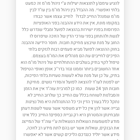
להגיע עימם/ן לתוצאות יעילות ע"י ניהול מו"מ זה כמעט
בלתי ואפשרי. מה ההבדל בין ניהול מו"מ בין עו"ד לבין
מו"מ שמנהל החייב לבדו? לחייב עצמו אשר כבודו
במקומו מונח, אין את הידע וההבנה בפני האופציות
הפרוסות בפניו ישירות בהוצאה לפועל ומבלי שנדרש כלל
לגשת ולהתחנן בפני עורכי הדין של הזוכה שיפרוס לו
החוב על מנת שיבצע מחיקת חובות. חוסר הידיעה וההבנה
בחוק ההוצאה לפועל מביא פעמים רבות לנזקים בלתי
הפיכים לחייבים עת הם מנהלים את המו"מ בעצמם.
טיפול לקוי בתיק בשלבים ההתחלתיים של ניהול מו"מ הוא
אחד החשובים ביותר וממנו נגזר בדר"כ אופן ואופי הטיפול
בתיק, על כן ועל מנת שלא לעשות טעויות בלתי הפיכות,
יש לפנות לעו"ד להוצאה לפועל והסדרי נושים. מחיקת
חובות תוך 24 שעות כמו כן למרבית עוה"ד אין את הזמן
והסבלנות לשוחח בכלל עם החייב כך שלרוב החייב לא
נתקל כלל בעורך הדין וכי כל ההתנהלות היא מול נציגות
גבייה אשר להן אין כל ידע משפטי אשר עשוי לשנות דעתן
ומבחינתן והמטרתן היא רק גביית כספים! החייב כלל אינו
מודע למשמעות השאלות הנשאלות ע"י עוה"ד של המייצג
את הבנקים, שאלות אשר יש בהם לתת מידע רב לזוכה,
מידע אשר יוליד כנגדכם הליכים קשים אשר לא יאפשרו