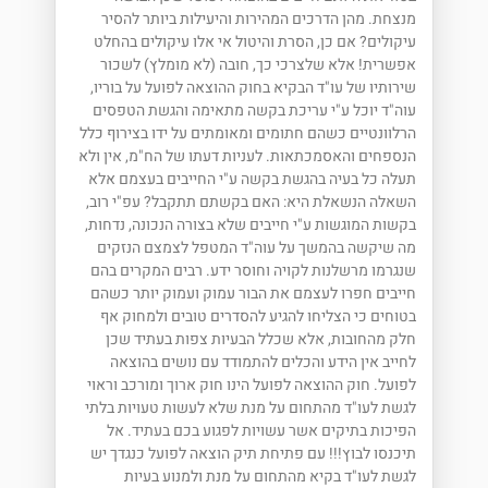
מנצחת. מהן הדרכים המהירות והיעילות ביותר להסיר
עיקולים? אם כן, הסרת והיטול אי אלו עיקולים בהחלט
אפשרית! אלא שלצרכי כך, חובה (לא מומלץ) לשכור
שירותיו של עו"ד הבקיא בחוק ההוצאה לפועל על בוריו,
עוה"ד יוכל ע"י עריכת בקשה מתאימה והגשת הטפסים
הרלוונטיים כשהם חתומים ומאומתים על ידו בצירוף כלל
הנספחים והאסמכתאות. לעניות דעתו של הח"מ, אין ולא
תעלה כל בעיה בהגשת בקשה ע"י החייבים בעצמם אלא
השאלה הנשאלת היא: האם בקשתם תתקבל? עפ"י רוב,
בקשות המוגשות ע"י חייבים שלא בצורה הנכונה, נדחות,
מה שיקשה בהמשך על עוה"ד המטפל לצמצם הנזקים
שנגרמו מרשלנות לקויה וחוסר ידע. רבים המקרים בהם
חייבים חפרו לעצמם את הבור עמוק ועמוק יותר כשהם
בטוחים כי הצליחו להגיע להסדרים טובים ולמחוק אף
חלק מהחובות, אלא שכלל הבעיות צפות בעתיד שכן
לחייב אין הידע והכלים להתמודד עם נושים בהוצאה
לפועל. חוק ההוצאה לפועל הינו חוק ארוך ומורכב וראוי
לגשת לעו"ד מהתחום על מנת שלא לעשות טעויות בלתי
הפיכות בתיקים אשר עשויות לפגוע בכם בעתיד. אל
תיכנסו לבוץ!!! עם פתיחת תיק הוצאה לפועל כנגדך יש
לגשת לעו"ד בקיא מהתחום על מנת ולמנוע בעיות