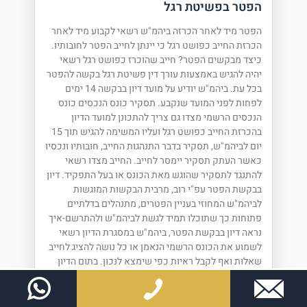
הפטר בפשיטת רגל
הפטר מיד לאחר הכרזה ביהמ"ש רשאי לקבוע מיד לאחר
הכרזת החייב כפושט רגל כי יינתן לחייב הפטר לחובותיו.
כיצד מבקשים הפטר? חייב שהוכרז כפושט רגל רשאי
יהיה להגיש באמצעות עורך דין פשיטת רגל בקשה להפטר
בכל עת. ביהמ"ש יודיע על מועד דיון בבקשה 14 ימים
לפחות לפני המועד שנקבע. תסקיר כונס הנכסים כונס
הנכסים הרשמי מצדו גם צריך להתכונן למועד הדיון
בהכרזת החייב כפושט רגל ועליו המשימה להגיש תוך 15
יום לביהמ"ש, תסקיר בדבר התנהגות החייב, חובותיו ונכסיו
כאשר העתק תסקיר יימסר לחייב. החייב מצדו רשאי
להתנגד לתסקיר שהוגש מאת הכונס או בעל התפקיד. דיון
בבקשת הפטר עפ"י רוב, מרבית הבקשות המוגשות
לביהמ"ש המחוזי בעניין הפטרים, מתנהלים בדלתיים
פתוחות כך שתוכלו תמיד לגשת לביהמ"ש ולהתרשם-איך
נראה דיון בבקשת הפטר, ביהמ"ש במסגרת הדיון רשאי
לשמוע את הכונס הרשמי הנאמן או כל נושה להציג לחייב
שאלות ואף לקבל ראיות כפי שימצא לנכון. בתום הדיון
רשאי ביהמ"ש לתת צו הפטר או להתלות הפטר או
להתנות הפטר בתנאים כפי שקורה עפ"י רוב הלכה
למעשה. היה ולא ימלא החייב אחר התנאים בבקשת