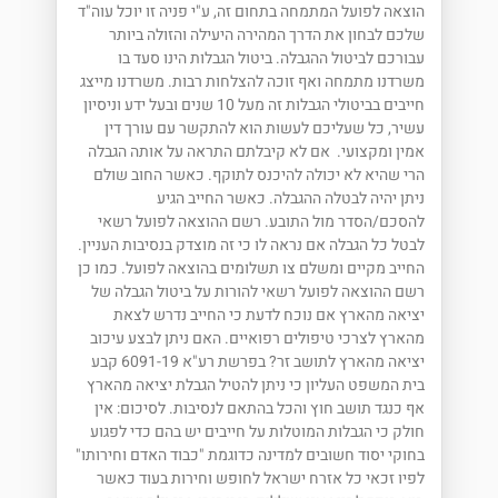
הוצאה לפועל המתמחה בתחום זה, ע"י פניה זו יוכל עוה"ד
שלכם לבחון את הדרך המהירה היעילה והזולה ביותר
עבורכם לביטול ההגבלה. ביטול הגבלות הינו סעד בו
משרדנו מתמחה ואף זוכה להצלחות רבות. משרדנו מייצג
חייבים בביטולי הגבלות זה מעל 10 שנים ובעל ידע וניסיון
עשיר, כל שעליכם לעשות הוא להתקשר עם עורך דין
אמין ומקצועי. אם לא קיבלתם התראה על אותה הגבלה
הרי שהיא לא יכולה להיכנס לתוקף. כאשר החוב שולם
ניתן יהיה לבטלה ההגבלה. כאשר החייב הגיע
להסכם/הסדר מול התובע. רשם ההוצאה לפועל רשאי
לבטל כל הגבלה אם נראה לו כי זה מוצדק בנסיבות העניין.
החייב מקיים ומשלם צו תשלומים בהוצאה לפועל. כמו כן
רשם ההוצאה לפועל רשאי להורות על ביטול הגבלה של
יציאה מהארץ אם נוכח לדעת כי החייב נדרש לצאת
מהארץ לצרכי טיפולים רפואיים. האם ניתן לבצע עיכוב
יציאה מהארץ לתושב זר? בפרשת רע"א 6091-19 קבע
בית המשפט העליון כי ניתן להטיל הגבלת יציאה מהארץ
אף כנגד תושב חוץ והכל בהתאם לנסיבות. לסיכום: אין
חולק כי הגבלות המוטלות על חייבים יש בהם כדי לפגוע
בחוקי יסוד חשובים למדינה כדוגמת "כבוד האדם וחירותו"
לפיו זכאי כל אזרח ישראל לחופש וחירות בעוד כאשר