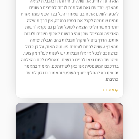
הוא הופך לחייב אנו שוללים חירותו זו בהגבלת יציאה
מהארץ. יחד עם זאת ועל מנת לגרום לחייבים השונים
להגיע ולשלם את חובם שאחרי הכל בצד השני עומד אזרח
תמים שמחכה לקבל את כספו בחזרה, אין דרך מועילה
יותר מאשר הליכי הוצאה לפועל ועל כן גם נקרא "רשות
האכיפה והגבייה" שכן זוהי הרשות לאכוף חיובים ולגבות
אותם. הדרך ביטול עיקול והגבלות בהם הגבלת יציאה
מהארץ עשויה להיות לעיתים פשוטה מאוד, על כן ככול
וברצונכם לבטל אי אלו הגבלות, יש לפנות לעו"ד מקצועי.
חייגו עוד היום וצאו לחיים חדשים. מאחלים לכם בהצלחה
בדרככם המשפטית אנו כאן לשירותכם. האמור במאמר
זה אינו בא להחליף ייעוץ משפטי והאמור בו נכון למועד
כתיבתו.
קרא עוד »