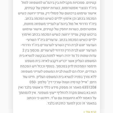
קטינים. סמכויות מקבילות בין ביהמ"ש למשפחה למול
ביה"ד הנוצרי אפוטרופוס, כשרות יוחסין של קטינים,
אישור שימוש ברכושם של פסולי דין, ענייני ירושה כשיש
הסכמה בכתב וכן אימוץ ילדים כשיש הסכמה בכתב.
ביה"ד הדרוזי אל מול ביהמ"ש לענייני משפחה מזונות,
אפוטרופוס, כשרות יוחסין של קטינים, אישור שימוש
ברכוש קטין, ענייני ירושה כשיש הסכמה בכתב ואימוץ
ילדים כשיש הסכמה בכתב. ערעורים ביה"ד השרעי-
הערעור יוגש לבית הדין השרעי לערעורים ביה"ד הדרוזי-
הערעור יוגש לבית הדין הדרוזי לערעורים. סכסוך בין 2
עדות שונות כל צד יהיה רשאי לפנות בבקשה לנשיא בית
המשפט העליון אשר יכריע ויקבע לאיזה בית משפט
תימסר הסמכות לדון בסכסוך. בנוסף וככול ויש הסכמת
הצדדים, יוכלו הם לגשת לבית המשפט לענייני משפחה
ללא צורך בפניה לנשיא בית המשפט העליון. חייגו עוד
היום: "אייל קורסיה ושות'-עורכי דין" טלפון: 050-
6351208 מאמר זה מספק מידע כללי וראשוני בלבד ואין
הוא בא בשום מקרה להחליף ייעוץ משפטי. אין להסתמך
על האמור ללא היוועצות עם עו"ד. ויודגש כי הכתוב
במאמר זה נכון למועד כתיבתו בלבד.
קרא עוד »